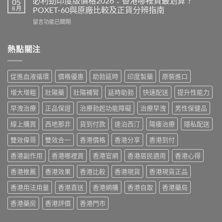
必利勁印度版價格2026：香港哪裡買最划算？
05
效
鋼
度
8 月
POXET-60與原廠比較及正貨分辨指南
果、
香
雙
用
在
留言功能已關閉
港
效
法
〈必
價
偉
與
利
格
哥
香
勁
熱點關注
2026
效
港
印
全
果、
購
度
攻
副
買
版
略：
作
促進血液循環
價格優惠
助勃延時
印度製藥
原裝進口
指
價
印
用
南〉
格
度
與
增大增粗
壯陽藥
壯陽補腎
延時助勃
快速配送
提升性能力
中
2026：
版
香
香
Viagra
早洩治療
正品保證
治療勃起功能障礙
治療早洩
男性保健品
港
港
售
購
哪
線上購買
西地那非
貨到付款
達泊西汀
陽痿治療
隱私配送
價
買
裡
比
指
買
雙效偉哥
雙效合一
香港價格
香港分享
香港到付
較、
南〉
最
正
中
香港副作用
香港哪裡買
香港官網
香港居民適用
香港心得
划
貨
算？
分
香港推薦
香港效果
香港比較
香港現貨
香港現貨正品
POXET-
辨
60
與
香港用法用量
香港直送
香港網購
香港自取
香港藥局
與
購
原
買
香港藥房
香港評價
香港門市
廠
指
比
南〉