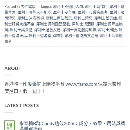
Posted in
男性健康
|
Tagged
犀利士不適用人群
,
犀利士副作用
,
犀利士劑
量禁忌
,
犀利士哪些人不能吃
,
犀利士安全嗎
,
犀利士心臟病患者
,
犀利士服
用禁忌
,
犀利士注意事項
,
犀利士用法禁忌
,
犀利士禁忌
,
犀利士禁忌症
,
犀
利士肝腎功能不全
,
犀利士與硝酸鹽藥物
,
犀利士與酒精
,
犀利士與降血壓
藥
,
犀利士與食物
,
犀利士過敏反應
,
犀利士長期服用風險
,
犀利士風險
,
犀
利士香港正品
,
犀利士香港藥房諮詢
,
犀利士香港購買注意
,
犀利士高血壓
患者
ABOUT
香港唯一
印度藥
網上購物平台
www.Yssns.com
保證原裝印
度進口，假一罰十！
LATEST POSTS
永春糖B群 Candy功效2026：成分、效果、用法與香
08
8 月
港購買指南