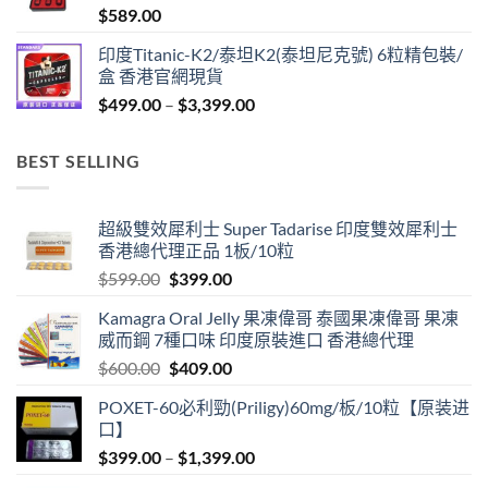
$
589.00
$1,299.00
印度Titanic-K2/泰坦K2(泰坦尼克號) 6粒精包裝/
盒 香港官網現貨
Price
$
499.00
–
$
3,399.00
range:
$499.00
BEST SELLING
through
$3,399.00
超級雙效犀利士 Super Tadarise 印度雙效犀利士
香港總代理正品 1板/10粒
Original
Current
$
599.00
$
399.00
price
price
Kamagra Oral Jelly 果凍偉哥 泰國果凍偉哥 果凍
was:
is:
威而鋼 7種口味 印度原裝進口 香港總代理
$599.00.
$399.00.
Original
Current
$
600.00
$
409.00
price
price
POXET-60必利勁(Priligy)60mg/板/10粒【原装进
was:
is:
口】
$600.00.
$409.00.
Price
$
399.00
–
$
1,399.00
range: