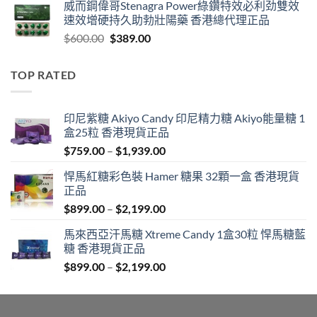
威而鋼偉哥Stenagra Power綠鑽特效必利劲雙效
$399.00
速效增硬持久助勃壯陽藥 香港總代理正品
through
Original
Current
$
600.00
$
389.00
$1,399.00
price
price
was:
is:
TOP RATED
$600.00.
$389.00.
印尼紫糖 Akiyo Candy 印尼精力糖 Akiyo能量糖 1
盒25粒 香港現貨正品
Price
$
759.00
–
$
1,939.00
range:
悍馬紅糖彩色裝 Hamer 糖果 32顆一盒 香港現貨
$759.00
正品
through
Price
$
899.00
–
$
2,199.00
$1,939.00
range:
馬來西亞汗馬糖 Xtreme Candy 1盒30粒 悍馬糖藍
$899.00
糖 香港現貨正品
through
Price
$
899.00
–
$
2,199.00
$2,199.00
range:
$899.00
through