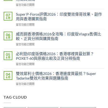
在
留言功能已關閉
〈永
春
Super P-Force評價2026：印度雙效偉哥效果、副作
07
糖
8 月
用與香港購買指南
B
在
留言功能已關閉
群
〈Super
Candy
P-
功
威而鋼香港價格2026全攻略：印度版Viagra售價比
06
Force
效
8 月
較、正貨分辨與購買指南
評
2026：
在
留言功能已關閉
價
成
〈威
2026：
分、
而
印
必利勁印度版價格2026：香港哪裡買最划算？
05
效
鋼
度
8 月
POXET-60與原廠比較及正貨分辨指南
果、
香
雙
用
在
留言功能已關閉
港
效
法
〈必
價
偉
與
利
格
雙效犀利士價格2026：香港邊度買最抵？Super
04
哥
香
勁
2026
8 月
Tadarise雙效片效果與選購指南
效
港
印
全
果、
購
在
留言功能已關閉
度
攻
副
買
〈雙
版
略：
作
指
效
價
印
用
南〉
犀
TAG CLOUD
格
度
與
中
利
2026：
版
香
士
香
Viagra
港