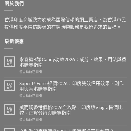
關於我們
$2,199.00
香港印度商城致力於成為國際信賴的網上藥店，為香港市民
提供印度平價仿製藥的在線購物服務是我們追求的目標。
最新優惠
永春糖B群 Candy功效2026：成分、效果、用法與香
08
8 月
港購買指南
在
留言功能已關閉
〈永
春
Super P-Force評價2026：印度雙效偉哥效果、副作
07
糖
8 月
用與香港購買指南
B
在
留言功能已關閉
群
〈Super
Candy
P-
功
威而鋼香港價格2026全攻略：印度版Viagra售價比
06
Force
效
8 月
較、正貨分辨與購買指南
評
2026：
在
留言功能已關閉
價
成
〈威
2026：
分、
而
印