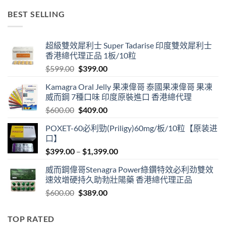
$499.00
BEST SELLING
through
$3,399.00
超級雙效犀利士 Super Tadarise 印度雙效犀利士
香港總代理正品 1板/10粒
Original
Current
$
599.00
$
399.00
price
price
Kamagra Oral Jelly 果凍偉哥 泰國果凍偉哥 果凍
was:
is:
威而鋼 7種口味 印度原裝進口 香港總代理
$599.00.
$399.00.
Original
Current
$
600.00
$
409.00
price
price
POXET-60必利勁(Priligy)60mg/板/10粒【原装进
was:
is:
口】
$600.00.
$409.00.
Price
$
399.00
–
$
1,399.00
range:
威而鋼偉哥Stenagra Power綠鑽特效必利劲雙效
$399.00
速效增硬持久助勃壯陽藥 香港總代理正品
through
Original
Current
$
600.00
$
389.00
$1,399.00
price
price
was:
is:
TOP RATED
$600.00.
$389.00.