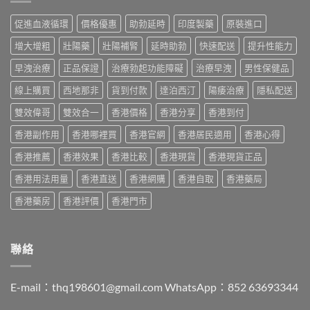
士
香
Viagra
港
價
港
售
促進血液循環
價格優惠
助勃延時
印度製藥
原裝進口
購
格
哪
價
買
2026：
裡
比
增大增粗
壯陽藥
壯陽補腎
延時助勃
快速配送
提升性能力
指
香
買
較、
南〉
港
最
早洩治療
正品保證
治療勃起功能障礙
治療早洩
男性保健品
正
中
邊
划
貨
度
線上購買
西地那非
貨到付款
達泊西汀
陽痿治療
隱私配送
算？
分
買
POXET-
辨
最
雙效偉哥
雙效合一
香港價格
香港分享
香港到付
60
與
抵？
與
購
香港副作用
香港哪裡買
香港官網
香港居民適用
香港心得
Super
原
買
Tadarise
廠
指
香港推薦
香港效果
香港比較
香港現貨
香港現貨正品
雙
比
南〉
效
較
中
香港用法用量
香港直送
香港網購
香港自取
香港藥局
片
及
效
正
香港藥房
香港評價
香港門市
果
貨
與
分
選
辨
購
指
聯絡
指
南〉
南〉
中
中
E-mail：
thq198601@gmail.com
WhatsApp：852 63693344