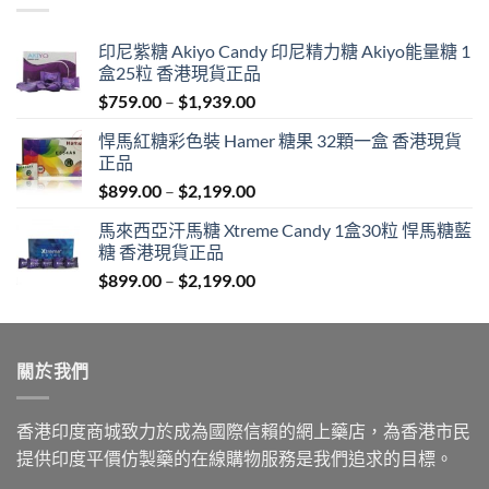
印尼紫糖 Akiyo Candy 印尼精力糖 Akiyo能量糖 1
盒25粒 香港現貨正品
Price
$
759.00
–
$
1,939.00
range:
悍馬紅糖彩色裝 Hamer 糖果 32顆一盒 香港現貨
$759.00
正品
through
Price
$
899.00
–
$
2,199.00
$1,939.00
range:
馬來西亞汗馬糖 Xtreme Candy 1盒30粒 悍馬糖藍
$899.00
糖 香港現貨正品
through
Price
$
899.00
–
$
2,199.00
$2,199.00
range:
$899.00
through
關於我們
$2,199.00
香港印度商城致力於成為國際信賴的網上藥店，為香港市民
提供印度平價仿製藥的在線購物服務是我們追求的目標。