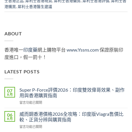
士香港正品
,
犀利士香港現貨
,
犀利士香港藥房
,
犀利士香港評價
,
犀利士香
港購買
,
犀利士香港醫生建議
ABOUT
香港唯一
印度藥
網上購物平台
www.Yssns.com
保證原裝印
度進口，假一罰十！
LATEST POSTS
Super P-Force評價2026：印度雙效偉哥效果、副作
07
8 月
用與香港購買指南
在
留言功能已關閉
〈Super
P-
威而鋼香港價格2026全攻略：印度版Viagra售價比
06
Force
8 月
較、正貨分辨與購買指南
評
在
留言功能已關閉
價
〈威