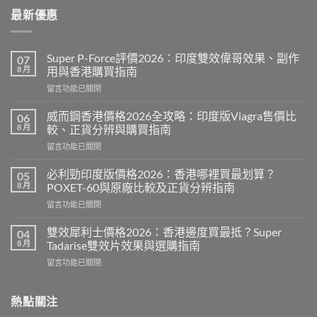
最新優惠
Super P-Force評價2026：印度雙效偉哥效果、副作
07
8 月
用與香港購買指南
在
留言功能已關閉
〈Super
P-
威而鋼香港價格2026全攻略：印度版Viagra售價比
06
Force
8 月
較、正貨分辨與購買指南
評
在
留言功能已關閉
價
〈威
2026：
而
印
必利勁印度版價格2026：香港哪裡買最划算？
05
鋼
度
8 月
POXET-60與原廠比較及正貨分辨指南
香
雙
在
留言功能已關閉
港
效
〈必
價
偉
利
格
雙效犀利士價格2026：香港邊度買最抵？Super
04
哥
勁
2026
8 月
Tadarise雙效片效果與選購指南
效
印
全
果、
在
留言功能已關閉
度
攻
副
〈雙
版
略：
作
效
價
印
用
犀
熱點關注
格
度
與
利
2026：
版
香