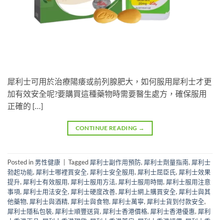
犀利士可用於治療陽痿或前列腺肥大，如何服用犀利士才更
加有效安全呢?要購買這種藥物時需要醫生處方，確保服用
正確的 […]
CONTINUE READING
→
Posted in
男性健康
|
Tagged
犀利士副作用預防
,
犀利士劑量指南
,
犀利士
勃起功能
,
犀利士哪裡買安全
,
犀利士安全服用
,
犀利士屈臣氏
,
犀利士效果
提升
,
犀利士有效服用
,
犀利士服用方法
,
犀利士服用時間
,
犀利士服用注意
事項
,
犀利士用法安全
,
犀利士硬度改善
,
犀利士網上購買安全
,
犀利士與其
他藥物
,
犀利士與酒精
,
犀利士與食物
,
犀利士萬寧
,
犀利士貨到付款安全
,
犀利士隱私包裝
,
犀利士順豐送貨
,
犀利士香港價格
,
犀利士香港優惠
,
犀利