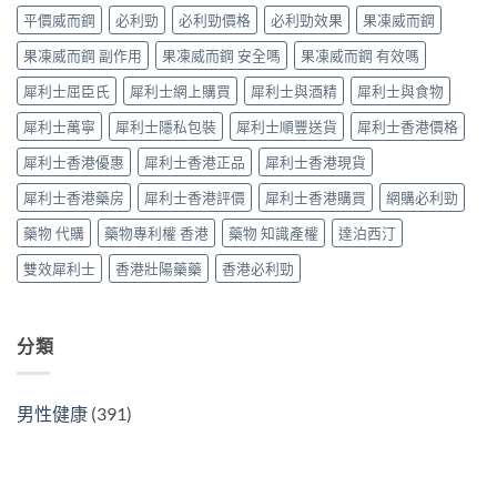
雙
比
南〉
睇
平價威而鋼
必利勁
必利勁價格
必利勁效果
果凍威而鋼
效
較
中
的
片
及
果凍威而鋼 副作用
果凍威而鋼 安全嗎
果凍威而鋼 有效嗎
印
效
正
度
果
貨
犀利士屈臣氏
犀利士網上購買
犀利士與酒精
犀利士與食物
仿
與
分
製
選
辨
犀利士萬寧
犀利士隱私包裝
犀利士順豐送貨
犀利士香港價格
藥
購
指
選
指
南〉
犀利士香港優惠
犀利士香港正品
犀利士香港現貨
購
南〉
中
指
中
犀利士香港藥房
犀利士香港評價
犀利士香港購買
網購必利勁
南〉
中
藥物 代購
藥物專利權 香港
藥物 知識產權
達泊西汀
雙效犀利士
香港壯陽藥藥
香港必利勁
分類
男性健康
(391)