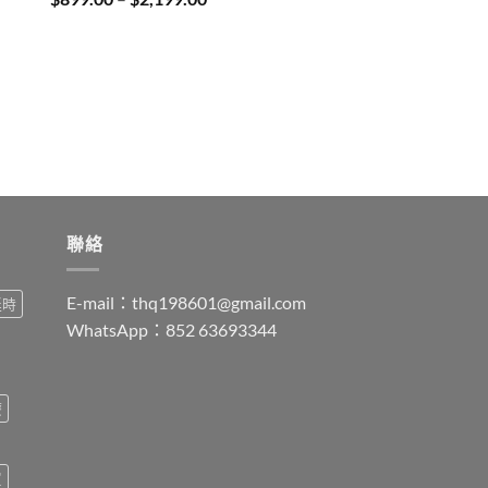
range:
$899.00
through
$2,199.00
聯絡
E-mail：
thq198601@gmail.com
延時
WhatsApp：852 63693344
療
買