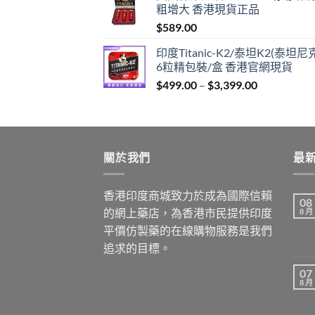
粗增大 香港現貨正品
through
$
589.00
$1,299.00
印度Titanic-K2/泰坦K2(泰坦尼
6粒精包裝/盒 香港官網現貨
Price
$
499.00
–
$
3,399.00
range:
$499.00
through
$3,399.00
關於我們
最
香港印度商城致力於成為國際信賴
08
的網上藥店，為香港市民提供印度
8 月
平價仿製藥的在線購物服務是我們
追求的目標。
07
8 月