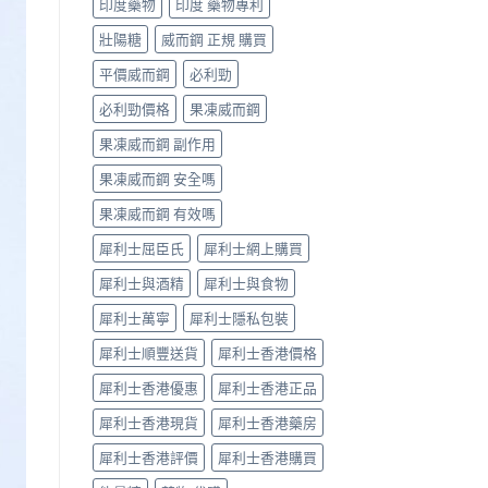
印度藥物
印度 藥物專利
辨
果
指
與
壯陽糖
威而鋼 正規 購買
南〉
選
中
購
平價威而鋼
必利勁
指
南〉
必利勁價格
果凍威而鋼
中
果凍威而鋼 副作用
果凍威而鋼 安全嗎
果凍威而鋼 有效嗎
犀利士屈臣氏
犀利士網上購買
犀利士與酒精
犀利士與食物
犀利士萬寧
犀利士隱私包裝
犀利士順豐送貨
犀利士香港價格
犀利士香港優惠
犀利士香港正品
犀利士香港現貨
犀利士香港藥房
犀利士香港評價
犀利士香港購買