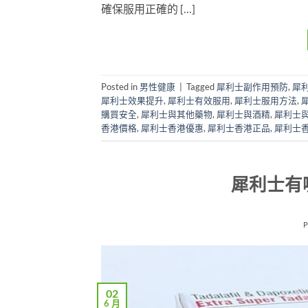
確保服用正確的 […]
Posted in
男性健康
|
Tagged
犀利士副作用預防
,
犀
犀利士效果提升
,
犀利士有效服用
,
犀利士服用方法
,
購買安全
,
犀利士與其他藥物
,
犀利士與酒精
,
犀利士
香港價格
,
犀利士香港優惠
,
犀利士香港正品
,
犀利士
犀利士有
02
6 月