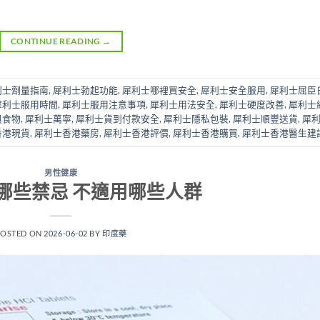
CONTINUE READING
→
利士劑量指南
,
犀利士勃起功能
,
犀利士哪裡買安全
,
犀利士安全服用
,
犀利士屈臣
犀利士服用時間
,
犀利士服用注意事項
,
犀利士用法安全
,
犀利士硬度改善
,
犀利士
與食物
,
犀利士萬寧
,
犀利士貨到付款安全
,
犀利士隱私包裝
,
犀利士順豐送貨
,
犀
香港現貨
,
犀利士香港藥房
,
犀利士香港評價
,
犀利士香港購買
,
犀利士香港醫生建
男性健康
哪些禁忌 不適用哪些人群
POSTED ON
2026-06-02
BY
印度藥