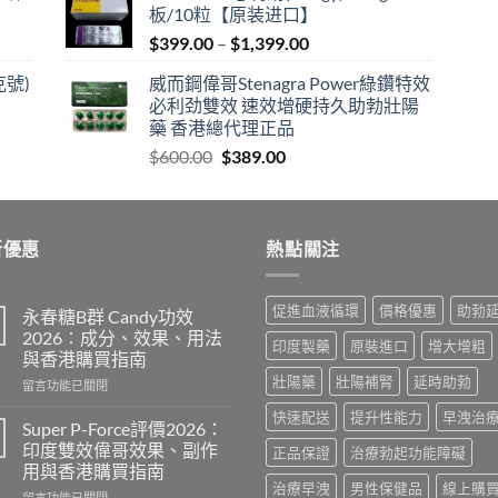
板/10粒【原装进口】
$600.00.
$409.00.
Price
$
399.00
–
$
1,399.00
range:
克號)
威而鋼偉哥Stenagra Power綠鑽特效
$399.00
必利劲雙效 速效增硬持久助勃壯陽
through
藥 香港總代理正品
$1,399.00
Original
Current
$
600.00
$
389.00
price
price
was:
is:
$600.00.
$389.00.
新優惠
熱點關注
促進血液循環
價格優惠
助勃
永春糖B群 Candy功效
2026：成分、效果、用法
印度製藥
原裝進口
增大增粗
與香港購買指南
壯陽藥
壯陽補腎
延時助勃
在
留言功能已關閉
〈永
快速配送
提升性能力
早洩治
春
Super P-Force評價2026：
糖
印度雙效偉哥效果、副作
正品保證
治療勃起功能障礙
B
用與香港購買指南
群
治療早洩
男性保健品
線上購
在
Candy
留言功能已關閉