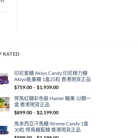
犀利
P RATED
印尼紫糖 Akiyo Candy 印尼精力糖
Akiyo能量糖 1盒25粒 香港現貨正品
Price
$
759.00
–
$
1,939.00
range:
悍馬紅糖彩色裝 Hamer 糖果 32顆一
$759.00
盒 香港現貨正品
through
Price
$
899.00
–
$
2,199.00
$1,939.00
range:
馬來西亞汗馬糖 Xtreme Candy 1盒
$899.00
30粒 悍馬糖藍糖 香港現貨正品
through
Price
$
899.00
–
$
2,199.00
$2,199.00