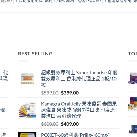
反應
,
犀利士長期服用風險
,
犀利士風險
,
犀利士香港正品
,
犀利士香港藥房諮詢
,
BEST SELLING
TO
囊二代
超級雙效犀利士 Super Tadarise 印度
港現
雙效犀利士 香港總代理正品 1板/10
粒
Original
Current
$
599.00
$
399.00
price
price
Kamagra Oral Jelly 果凍偉哥 泰國果
was:
is:
港現
凍偉哥 果凍威而鋼 7種口味 印度原
$599.00.
$399.00.
裝進口 香港總代理
Original
Current
$
600.00
$
409.00
price
price
 增
POXET-60必利勁(Priligy)60mg/
was:
is: