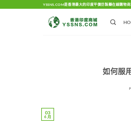
Skip
YSSNS.COM是香港最大的印度平價仿製藥在線購物商
to
content
HO
如何服
03
6 月