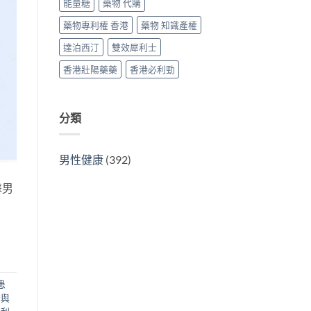
能量糖
藥物 代購
藥物專利權 香港
藥物 知識產權
達泊西汀
雙效犀利士
香港壯陽藥藥
香港必利勁
分類
男性健康
(392)
擊男
患
士與