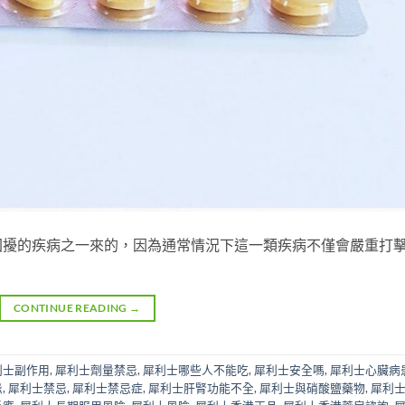
困擾的疾病之一來的，因為通常情況下這一類疾病不僅會嚴重打
CONTINUE READING
→
利士副作用
,
犀利士劑量禁忌
,
犀利士哪些人不能吃
,
犀利士安全嗎
,
犀利士心臟病
忌
,
犀利士禁忌
,
犀利士禁忌症
,
犀利士肝腎功能不全
,
犀利士與硝酸鹽藥物
,
犀利