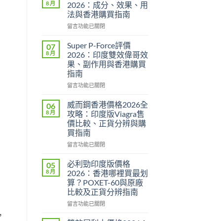
8 月
2026：成分、效果、用
法與香港購買指南
在
留言功能已關閉
〈永
春
Super P-Force評價
07
糖
8 月
2026：印度雙效偉哥效
B
果、副作用與香港購買
群
指南
Candy
功
在
留言功能已關閉
效
〈Super
2026：
P-
威而鋼香港價格2026全
06
成
Force
8 月
攻略：印度版Viagra售
分、
評
價比較、正貨分辨與購
效
價
買指南
果、
2026：
用
印
在
留言功能已關閉
法
度
〈威
與
雙
而
必利勁印度版價格
05
香
效
鋼
8 月
2026：香港哪裡買最划
港
偉
香
算？POXET-60與原廠
購
哥
港
比較及正貨分辨指南
買
效
價
指
果、
格
在
留言功能已關閉
南〉
副
2026
〈必
，
中
作
全
利