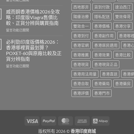
〈Super
功
西地那非
貨到付款
達泊西汀
P-
效
威而鋼香港價格2026全攻
Force
2026：
陽痿治療
隱私配送
雙效偉哥
略：印度版Viagra售價比
評
成
較、正貨分辨與購買指南
價
分、
雙效合一
香港價格
香港分享
在
2026：
留言功能已關閉
效
〈威
印
香港到付
香港副作用
香港哪
果、
而
度
用
必利勁印度版價格2026：
香港官網
香港居民適用
香港
鋼
雙
法
香港哪裡買最划算？
香
效
與
POXET-60與原廠比較及正
香港推薦
香港效果
香港比較
港
偉
香
貨分辨指南
價
哥
港
香港現貨
香港現貨正品
格
效
在
購
留言功能已關閉
2026
果、
〈必
買
香港用法用量
香港直送
香港
全
副
利
指
攻
作
勁
南〉
香港自取
香港藥局
香港藥房
略：
用
印
中
印
與
度
香港評價
香港門市
度
香
版
版
港
價
Viagra
購
格
售
買
2026：
價
指
香
Visa
PayPal
MasterCard
Cash
Alipay
比
南〉
港
較、
On
中
哪
版权所有 2026 ©
香港印度商城
正
裡