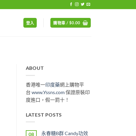
登入
購物車 /
$
0.00
ABOUT
香港唯一
印度藥
網上購物平
台
www.Yssns.com
保證原裝印
度進口，假一罰十！
LATEST POSTS
永春糖B群 Candy功效
08