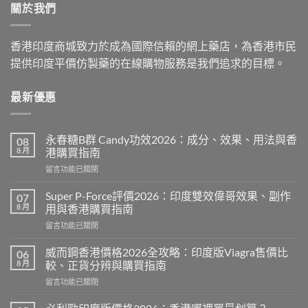
關於我們
$2,199.00
香港印度商城致力於成為國際信賴的網上藥店，為香港市民
提供印度平價仿製藥的在線購物服務是我們追求的目標。
最新優惠
永春糖B群 Candy功效2026：成分、效果、用法與香
08
8 月
港購買指南
在
留言功能已關閉
〈永
春
Super P-Force評價2026：印度雙效偉哥效果、副作
07
糖
8 月
用與香港購買指南
B
在
留言功能已關閉
群
〈Super
Candy
P-
功
威而鋼香港價格2026全攻略：印度版Viagra售價比
06
Force
效
8 月
較、正貨分辨與購買指南
評
2026：
在
留言功能已關閉
價
成
〈威
2026：
分、
而
印