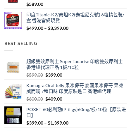
$
589.00
$1,299.00
印度Titanic-K2/泰坦K2(泰坦尼克號) 6粒精包裝/
盒 香港官網現貨
Price
$
499.00
–
$
3,399.00
range:
$499.00
BEST SELLING
through
$3,399.00
超級雙效犀利士 Super Tadarise 印度雙效犀利士
香港總代理正品 1板/10粒
Original
Current
$
599.00
$
399.00
price
price
Kamagra Oral Jelly 果凍偉哥 泰國果凍偉哥 果凍
was:
is:
威而鋼 7種口味 印度原裝進口 香港總代理
$599.00.
$399.00.
Original
Current
$
600.00
$
409.00
price
price
POXET-60必利勁(Priligy)60mg/板/10粒【原装进
was:
is:
口】
$600.00.
$409.00.
Price
$
399.00
–
$
1,399.00
range: