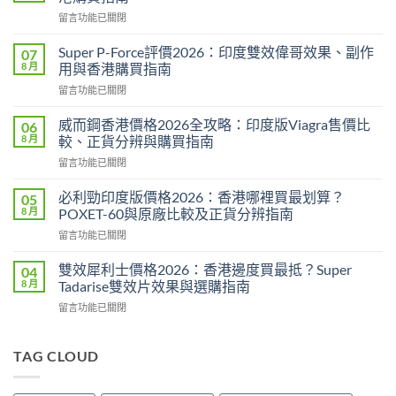
在
留言功能已關閉
〈永
春
Super P-Force評價2026：印度雙效偉哥效果、副作
07
糖
8 月
用與香港購買指南
B
在
留言功能已關閉
群
〈Super
Candy
P-
功
威而鋼香港價格2026全攻略：印度版Viagra售價比
06
Force
效
8 月
較、正貨分辨與購買指南
評
2026：
在
留言功能已關閉
價
成
〈威
2026：
分、
而
印
必利勁印度版價格2026：香港哪裡買最划算？
05
效
鋼
度
8 月
POXET-60與原廠比較及正貨分辨指南
果、
香
雙
用
在
留言功能已關閉
港
效
法
〈必
價
偉
與
利
格
雙效犀利士價格2026：香港邊度買最抵？Super
04
哥
香
勁
2026
8 月
Tadarise雙效片效果與選購指南
效
港
印
全
果、
購
在
留言功能已關閉
度
攻
副
買
〈雙
版
略：
作
指
效
價
印
用
南〉
犀
TAG CLOUD
格
度
與
中
利
2026：
版
香
士
香
Viagra
港