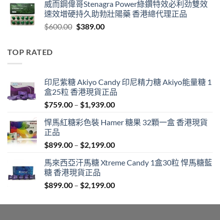
威而鋼偉哥Stenagra Power綠鑽特效必利劲雙效
$399.00
速效增硬持久助勃壯陽藥 香港總代理正品
through
Original
Current
$
600.00
$
389.00
$1,399.00
price
price
was:
is:
TOP RATED
$600.00.
$389.00.
印尼紫糖 Akiyo Candy 印尼精力糖 Akiyo能量糖 1
盒25粒 香港現貨正品
Price
$
759.00
–
$
1,939.00
range:
悍馬紅糖彩色裝 Hamer 糖果 32顆一盒 香港現貨
$759.00
正品
through
Price
$
899.00
–
$
2,199.00
$1,939.00
range:
馬來西亞汗馬糖 Xtreme Candy 1盒30粒 悍馬糖藍
$899.00
糖 香港現貨正品
through
Price
$
899.00
–
$
2,199.00
$2,199.00
range:
$899.00
through