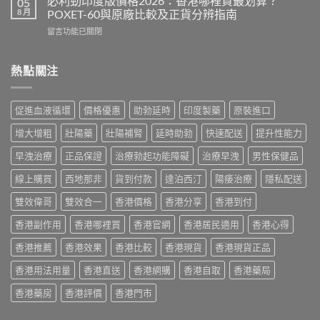
必利勁印度版價格2026：香港哪裡買最划算？
05
效
鋼
度
8 月
POXET-60與原廠比較及正貨分辨指南
果、
香
雙
用
在
留言功能已關閉
港
效
法
〈必
價
偉
與
利
格
哥
香
勁
熱點關注
2026
效
港
印
全
果、
購
度
攻
副
買
版
略：
作
促進血液循環
價格優惠
助勃延時
印度製藥
原裝進口
指
價
印
用
南〉
格
度
與
增大增粗
壯陽藥
壯陽補腎
延時助勃
快速配送
提升性能力
中
2026：
版
香
香
Viagra
早洩治療
正品保證
治療勃起功能障礙
治療早洩
男性保健品
港
港
售
購
哪
線上購買
西地那非
貨到付款
達泊西汀
陽痿治療
隱私配送
價
買
裡
比
指
買
雙效偉哥
雙效合一
香港價格
香港分享
香港到付
較、
南〉
最
正
中
香港副作用
香港哪裡買
香港官網
香港居民適用
香港心得
划
貨
算？
分
香港推薦
香港效果
香港比較
香港現貨
香港現貨正品
POXET-
辨
60
與
香港用法用量
香港直送
香港網購
香港自取
香港藥局
與
購
原
買
香港藥房
香港評價
香港門市
廠
指
比
南〉