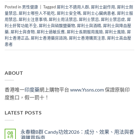
Posted in
男性健康
|
Tagged
犀利士不適用人群
,
犀利士副作用
,
犀利士劑
量禁忌
,
犀利士哪些人不能吃
,
犀利士安全嗎
,
犀利士心臟病患者
,
犀利士服
用禁忌
,
犀利士注意事項
,
犀利士用法禁忌
,
犀利士禁忌
,
犀利士禁忌症
,
犀
利士肝腎功能不全
,
犀利士與硝酸鹽藥物
,
犀利士與酒精
,
犀利士與降血壓
藥
,
犀利士與食物
,
犀利士過敏反應
,
犀利士長期服用風險
,
犀利士風險
,
犀
利士香港正品
,
犀利士香港藥房諮詢
,
犀利士香港購買注意
,
犀利士高血壓
患者
ABOUT
香港唯一
印度藥
網上購物平台
www.Yssns.com
保證原裝印
度進口，假一罰十！
LATEST POSTS
永春糖B群 Candy功效2026：成分、效果、用法與香
08
8 月
港購買指南