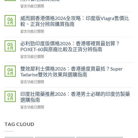
在
留言功能已關閉
〈Super
P-
威而鋼香港價格2026全攻略：印度版Viagra售價比
06
Force
8 月
較、正貨分辨與購買指南
評
在
留言功能已關閉
價
〈威
2026：
而
印
必利勁印度版價格2026：香港哪裡買最划算？
05
鋼
度
8 月
POXET-60與原廠比較及正貨分辨指南
香
雙
在
留言功能已關閉
港
效
〈必
價
偉
利
格
雙效犀利士價格2026：香港邊度買最抵？Super
04
哥
勁
2026
8 月
Tadarise雙效片效果與選購指南
效
印
全
果、
在
留言功能已關閉
度
攻
副
〈雙
版
略：
作
效
價
印度壯陽藥推薦2026：香港男士必睇的印度仿製藥
03
印
用
犀
格
8 月
選購指南
度
與
利
2026：
版
香
在
留言功能已關閉
士
香
Viagra
港
〈印
價
港
售
購
度
格
哪
價
買
壯
TAG CLOUD
2026：
裡
比
指
陽
香
買
較、
南〉
藥
港
最
正
中