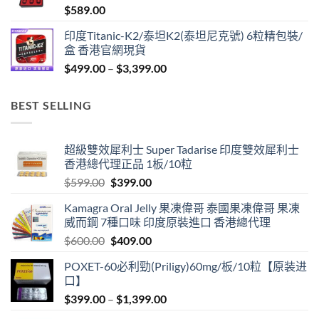
$
589.00
$1,299.00
印度Titanic-K2/泰坦K2(泰坦尼克號) 6粒精包裝/
盒 香港官網現貨
Price
$
499.00
–
$
3,399.00
range:
$499.00
BEST SELLING
through
$3,399.00
超級雙效犀利士 Super Tadarise 印度雙效犀利士
香港總代理正品 1板/10粒
Original
Current
$
599.00
$
399.00
price
price
Kamagra Oral Jelly 果凍偉哥 泰國果凍偉哥 果凍
was:
is:
威而鋼 7種口味 印度原裝進口 香港總代理
$599.00.
$399.00.
Original
Current
$
600.00
$
409.00
price
price
POXET-60必利勁(Priligy)60mg/板/10粒【原装进
was:
is:
口】
$600.00.
$409.00.
Price
$
399.00
–
$
1,399.00
range: