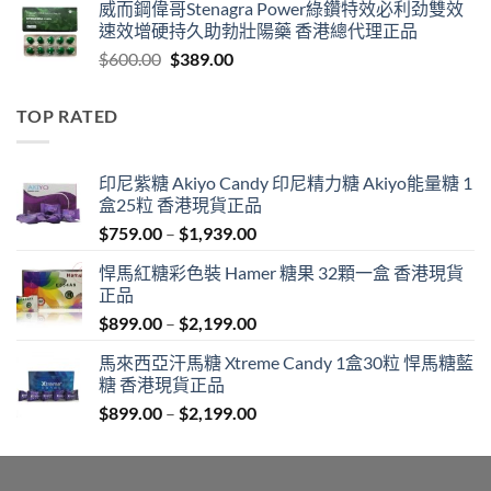
威而鋼偉哥Stenagra Power綠鑽特效必利劲雙效
$399.00
速效增硬持久助勃壯陽藥 香港總代理正品
through
Original
Current
$
600.00
$
389.00
$1,399.00
price
price
was:
is:
TOP RATED
$600.00.
$389.00.
印尼紫糖 Akiyo Candy 印尼精力糖 Akiyo能量糖 1
盒25粒 香港現貨正品
Price
$
759.00
–
$
1,939.00
range:
悍馬紅糖彩色裝 Hamer 糖果 32顆一盒 香港現貨
$759.00
正品
through
Price
$
899.00
–
$
2,199.00
$1,939.00
range:
馬來西亞汗馬糖 Xtreme Candy 1盒30粒 悍馬糖藍
$899.00
糖 香港現貨正品
through
Price
$
899.00
–
$
2,199.00
$2,199.00
range:
$899.00
through