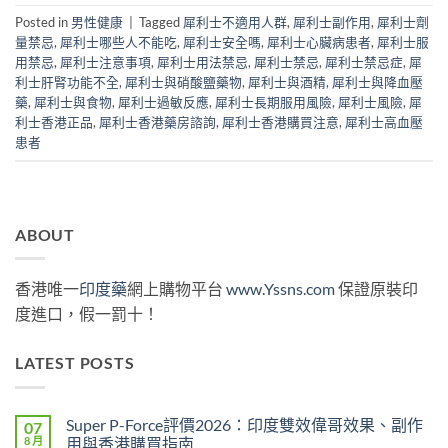
Posted in
男性健康
|
Tagged
犀利士不適用人群
,
犀利士副作用
,
犀利士劑
量禁忌
,
犀利士哪些人不能吃
,
犀利士安全嗎
,
犀利士心臟病患者
,
犀利士服
用禁忌
,
犀利士注意事項
,
犀利士用法禁忌
,
犀利士禁忌
,
犀利士禁忌症
,
犀
利士肝腎功能不全
,
犀利士與硝酸鹽藥物
,
犀利士與酒精
,
犀利士與降血壓
藥
,
犀利士與食物
,
犀利士過敏反應
,
犀利士長期服用風險
,
犀利士風險
,
犀
利士香港正品
,
犀利士香港藥房諮詢
,
犀利士香港購買注意
,
犀利士高血壓
患者
ABOUT
香港唯一
印度藥
網上購物平台
www.Yssns.com
保證原裝印
度進口，假一罰十！
LATEST POSTS
Super P-Force評價2026：印度雙效偉哥效果、副作
07
8 月
用與香港購買指南