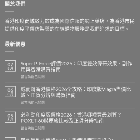
關於我們
$2,199.00
香港印度商城致力於成為國際信賴的網上藥店，為香港市民
提供印度平價仿製藥的在線購物服務是我們追求的目標。
最新優惠
Super P-Force評價2026：印度雙效偉哥效果、副作
07
8 月
用與香港購買指南
在
留言功能已關閉
〈Super
P-
威而鋼香港價格2026全攻略：印度版Viagra售價比
06
Force
8 月
較、正貨分辨與購買指南
評
在
留言功能已關閉
價
〈威
2026：
而
印
必利勁印度版價格2026：香港哪裡買最划算？
05
鋼
度
8 月
POXET-60與原廠比較及正貨分辨指南
香
雙
在
留言功能已關閉
港
效
〈必
價
偉
利
格