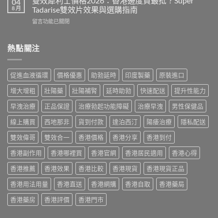
雙效犀利士價格2026：香港邊度買最抵？Super
04
哥
勁
2026
8 月
Tadarise雙效片效果與選購指南
效
印
全
果、
在
留言功能已關閉
度
攻
副
〈雙
版
略：
作
效
價
印
用
犀
熱點關注
格
度
與
利
2026：
版
香
士
香
Viagra
港
價
港
售
促進血液循環
價格優惠
助勃延時
印度製藥
原裝進口
購
格
哪
價
買
2026：
裡
比
增大增粗
壯陽藥
壯陽補腎
延時助勃
快速配送
提升性能力
指
香
買
較、
南〉
港
最
早洩治療
正品保證
治療勃起功能障礙
治療早洩
男性保健品
正
中
邊
划
貨
度
線上購買
西地那非
貨到付款
達泊西汀
陽痿治療
隱私配送
算？
分
買
POXET-
辨
最
雙效偉哥
雙效合一
香港價格
香港分享
香港到付
60
與
抵？
與
購
香港副作用
香港哪裡買
香港官網
香港居民適用
香港心得
Super
原
買
Tadarise
廠
指
香港推薦
香港效果
香港比較
香港現貨
香港現貨正品
雙
比
南〉
效
較
中
香港用法用量
香港直送
香港網購
香港自取
香港藥局
片
及
效
正
香港藥房
香港評價
香港門市
果
貨
與
分