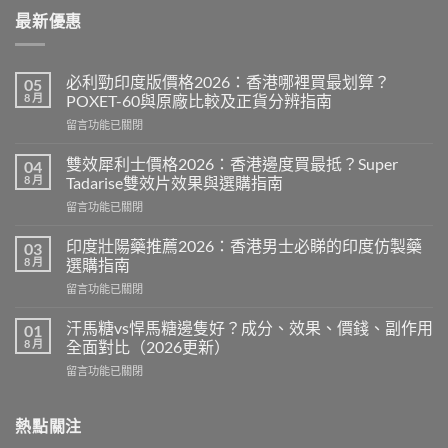
最新優惠
必利勁印度版價格2026：香港哪裡買最划算？
05
8 月
POXET-60與原廠比較及正貨分辨指南
在
留言功能已關閉
〈必
利
雙效犀利士價格2026：香港邊度買最抵？Super
04
勁
8 月
Tadarise雙效片效果與選購指南
印
在
留言功能已關閉
度
〈雙
版
效
價
印度壯陽藥推薦2026：香港男士必睇的印度仿製藥
03
犀
格
8 月
選購指南
利
2026：
在
留言功能已關閉
士
香
〈印
價
港
度
格
汗馬糖vs悍馬糖邊隻好？成分、效果、價錢、副作用
01
哪
壯
2026：
8 月
全面對比（2026更新）
裡
陽
香
買
在
留言功能已關閉
藥
港
最
〈汗
推
邊
划
馬
薦
度
算？
糖
熱點關注
2026：
買
POXET-
vs
香
最
60