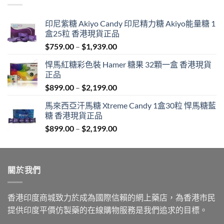
印尼紫糖 Akiyo Candy 印尼精力糖 Akiyo能量糖 1
盒25粒 香港現貨正品
Price
$
759.00
–
$
1,939.00
range:
悍馬紅糖彩色裝 Hamer 糖果 32顆一盒 香港現貨
$759.00
正品
through
Price
$
899.00
–
$
2,199.00
$1,939.00
range:
馬來西亞汗馬糖 Xtreme Candy 1盒30粒 悍馬糖藍
$899.00
糖 香港現貨正品
through
Price
$
899.00
–
$
2,199.00
$2,199.00
range:
$899.00
through
關於我們
$2,199.00
香港印度商城致力於成為國際信賴的網上藥店，為香港市民
提供印度平價仿製藥的在線購物服務是我們追求的目標。