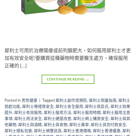
犀利士可用於治療陽痿或前列腺肥大，如何服用犀利士才更
加有效安全呢?要購買這種藥物時需要醫生處方，確保服用
正確的 […]
CONTINUE READING
→
Posted in
男性健康
|
Tagged
犀利士副作用預防
,
犀利士劑量指南
,
犀利士
勃起功能
,
犀利士哪裡買安全
,
犀利士安全服用
,
犀利士屈臣氏
,
犀利士效果
提升
,
犀利士有效服用
,
犀利士服用方法
,
犀利士服用時間
,
犀利士服用注意
事項
,
犀利士用法安全
,
犀利士硬度改善
,
犀利士網上購買安全
,
犀利士與其
他藥物
,
犀利士與酒精
,
犀利士與食物
,
犀利士萬寧
,
犀利士貨到付款安全
,
犀利士隱私包裝
,
犀利士順豐送貨
,
犀利士香港價格
,
犀利士香港優惠
,
犀利