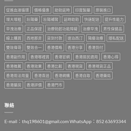
悍
港
抵？
與
馬
男
Super
促進血液循環
價格優惠
助勃延時
印度製藥
原裝進口
原
糖
士
Tadarise
廠
邊
必
雙
增大增粗
壯陽藥
壯陽補腎
延時助勃
快速配送
提升性能力
比
隻
睇
效
較
好？
的
早洩治療
正品保證
治療勃起功能障礙
治療早洩
男性保健品
片
及
成
印
效
正
分、
線上購買
西地那非
貨到付款
達泊西汀
陽痿治療
隱私配送
度
果
貨
效
仿
與
分
果、
雙效偉哥
雙效合一
香港價格
香港分享
香港到付
製
選
辨
價
藥
購
指
香港副作用
香港哪裡買
香港官網
香港居民適用
香港心得
錢、
選
指
南〉
副
購
南〉
中
香港推薦
香港效果
香港比較
香港現貨
香港現貨正品
作
指
中
用
南〉
香港用法用量
香港直送
香港網購
香港自取
香港藥局
全
中
面
香港藥房
香港評價
香港門市
對
比
（2026
更
聯絡
新）〉
中
E-mail：
thq198601@gmail.com
WhatsApp：852 63693344