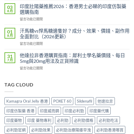
版
效
價
印度壯陽藥推薦2026：香港男士必睇的印度仿製藥
03
犀
格
8 月
選購指南
利
2026：
在
留言功能已關閉
士
香
〈印
價
港
度
格
汗馬糖vs悍馬糖邊隻好？成分、效果、價錢、副作用
01
哪
壯
2026：
8 月
全面對比（2026更新）
裡
陽
香
買
在
留言功能已關閉
藥
港
最
〈汗
推
邊
划
馬
薦
他達拉非香港購買指南：犀利士學名藥價錢、每日
31
度
算？
糖
2026：
7 月
5mg與20mg用法及正貨辨識
買
POXET-
vs
香
最
60
在
留言功能已關閉
悍
港
抵？
與
〈他
馬
男
Super
原
達
糖
士
Tadarise
廠
拉
TAG CLOUD
邊
必
雙
比
非
隻
睇
效
較
香
好？
的
片
及
港
成
印
Kamagra Oral Jelly 香港
POXET 60
Sildenafil
他達拉非
效
正
購
分、
度
果
貨
買
效
仿
印度仿製藥 香港
印度威而鋼
印度必利勁
印度藥代購
與
分
指
果、
製
選
辨
南：
價
印度藥物
印度 藥物專利
必利勁
必利勁價格
必利勁吃法
藥
購
指
犀
錢、
選
指
南〉
利
必利勁官網
必利勁效果
必利勁治療陽痿早洩
必利勁香港哪買
副
購
南〉
中
士