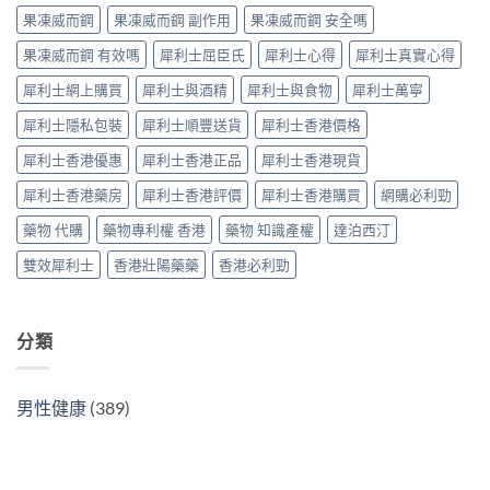
作
指
中
學
果凍威而鋼
果凍威而鋼 副作用
果凍威而鋼 安全嗎
用
南〉
名
全
中
果凍威而鋼 有效嗎
犀利士屈臣氏
犀利士心得
犀利士真實心得
藥
面
價
對
犀利士網上購買
犀利士與酒精
犀利士與食物
犀利士萬寧
錢、
比
每
（2026
犀利士隱私包裝
犀利士順豐送貨
犀利士香港價格
日
更
5mg
新）〉
犀利士香港優惠
犀利士香港正品
犀利士香港現貨
與
中
20mg
犀利士香港藥房
犀利士香港評價
犀利士香港購買
網購必利勁
用
法
藥物 代購
藥物專利權 香港
藥物 知識產權
達泊西汀
及
正
雙效犀利士
香港壯陽藥藥
香港必利勁
貨
辨
識〉
中
分類
男性健康
(389)