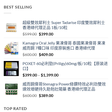
$499.00
BEST SELLING
through
$3,399.00
超級雙效犀利士 Super Tadarise 印度雙效犀利士
香港總代理正品 1板/10粒
Original
Current
$
599.00
$
399.00
price
price
Kamagra Oral Jelly 果凍偉哥 泰國果凍偉哥 果凍
was:
is:
威而鋼 7種口味 印度原裝進口 香港總代理
$599.00.
$399.00.
Original
Current
$
600.00
$
409.00
price
price
POXET-60必利勁(Priligy)60mg/板/10粒【原装进
was:
is:
口】
$600.00.
$409.00.
Price
$
399.00
–
$
1,399.00
range:
威而鋼偉哥Stenagra Power綠鑽特效必利劲雙效
$399.00
速效增硬持久助勃壯陽藥 香港總代理正品
through
Original
Current
$
600.00
$
389.00
$1,399.00
price
price
was:
is:
TOP RATED
$600.00.
$389.00.