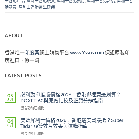
士香港正品
,
犀利士香港現貨
,
犀利士香港藥房
,
犀利士香港評價
,
犀利士香
港購買
,
犀利士香港醫生建議
ABOUT
香港唯一
印度藥
網上購物平台
www.Yssns.com
保證原裝印
度進口，假一罰十！
LATEST POSTS
必利勁印度版價格2026：香港哪裡買最划算？
05
8 月
POXET-60與原廠比較及正貨分辨指南
在
留言功能已關閉
〈必
利
雙效犀利士價格2026：香港邊度買最抵？Super
04
勁
8 月
Tadarise雙效片效果與選購指南
印
在
留言功能已關閉
度
〈雙