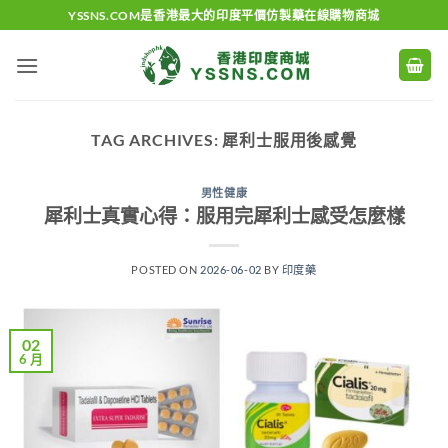
Skip
YSSNS.COM是香港最大的印度平價仿製藥在線購物商城
to
content
TAG ARCHIVES:
犀利士服用後感覺
男性健康
犀利士真實心得：服用完犀利士感受怎麼樣
POSTED ON
2026-06-02
BY
印度藥
02
6 月