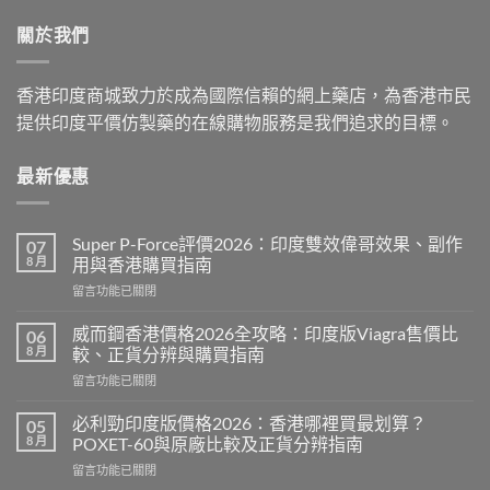
through
關於我們
$2,199.00
香港印度商城致力於成為國際信賴的網上藥店，為香港市民
提供印度平價仿製藥的在線購物服務是我們追求的目標。
最新優惠
Super P-Force評價2026：印度雙效偉哥效果、副作
07
8 月
用與香港購買指南
在
留言功能已關閉
〈Super
P-
威而鋼香港價格2026全攻略：印度版Viagra售價比
06
Force
8 月
較、正貨分辨與購買指南
評
在
留言功能已關閉
價
〈威
2026：
而
印
必利勁印度版價格2026：香港哪裡買最划算？
05
鋼
度
8 月
POXET-60與原廠比較及正貨分辨指南
香
雙
在
留言功能已關閉
港
效
〈必