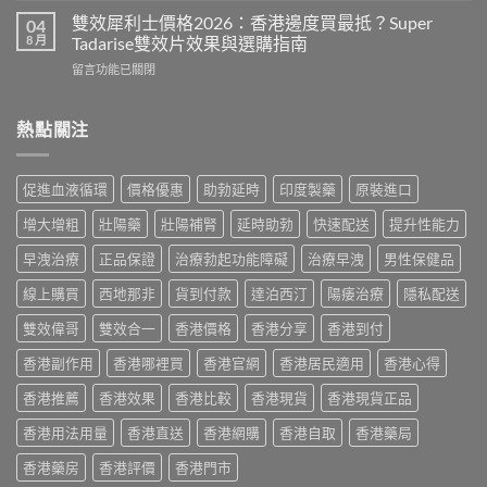
價
偉
利
格
雙效犀利士價格2026：香港邊度買最抵？Super
04
哥
勁
2026
8 月
Tadarise雙效片效果與選購指南
效
印
全
果、
在
留言功能已關閉
度
攻
副
〈雙
版
略：
作
效
價
印
用
犀
熱點關注
格
度
與
利
2026：
版
香
士
香
Viagra
港
價
港
售
促進血液循環
價格優惠
助勃延時
印度製藥
原裝進口
購
格
哪
價
買
2026：
裡
比
增大增粗
壯陽藥
壯陽補腎
延時助勃
快速配送
提升性能力
指
香
買
較、
南〉
港
最
早洩治療
正品保證
治療勃起功能障礙
治療早洩
男性保健品
正
中
邊
划
貨
度
線上購買
西地那非
貨到付款
達泊西汀
陽痿治療
隱私配送
算？
分
買
POXET-
辨
最
雙效偉哥
雙效合一
香港價格
香港分享
香港到付
60
與
抵？
與
購
香港副作用
香港哪裡買
香港官網
香港居民適用
香港心得
Super
原
買
Tadarise
廠
指
香港推薦
香港效果
香港比較
香港現貨
香港現貨正品
雙
比
南〉
效
較
中
香港用法用量
香港直送
香港網購
香港自取
香港藥局
片
及
效
正
香港藥房
香港評價
香港門市
果
貨