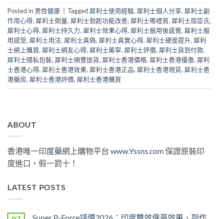
Posted in
男性健康
|
Tagged
犀利士使用經驗
,
犀利士個人分享
,
犀利士副
作用心得
,
犀利士劑量
,
犀利士勃起功能改善
,
犀利士哪裡買
,
犀利士屈臣氏
,
犀利士心得
,
犀利士持久力
,
犀利士效果心得
,
犀利士服用後感覺
,
犀利士服
用感受
,
犀利士用法
,
犀利士真偽
,
犀利士真實心得
,
犀利士硬度提升
,
犀利
士網上購買
,
犀利士網友心得
,
犀利士萬寧
,
犀利士評價
,
犀利士貨到付款
,
犀利士隱私包裝
,
犀利士順豐送貨
,
犀利士香港價格
,
犀利士香港優惠
,
犀利
士香港心得
,
犀利士香港效果
,
犀利士香港正品
,
犀利士香港現貨
,
犀利士香
港藥房
,
犀利士香港評價
,
犀利士香港購買
ABOUT
香港唯一
印度藥
網上購物平台
www.Yssns.com
保證原裝印
度進口，假一罰十！
LATEST POSTS
Super P-Force評價2026：印度雙效偉哥效果、副作
07