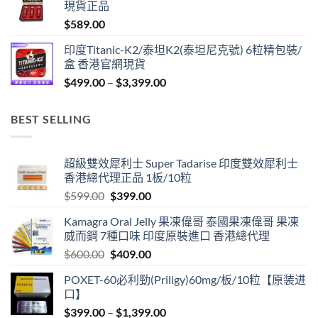
現貨正品
through
$
589.00
$1,299.00
印度Titanic-K2/泰坦K2(泰坦尼克號) 6粒精包裝/
盒 香港官網現貨
Price
$
499.00
–
$
3,399.00
range:
$499.00
BEST SELLING
through
$3,399.00
超級雙效犀利士 Super Tadarise 印度雙效犀利士
香港總代理正品 1板/10粒
Original
Current
$
599.00
$
399.00
price
price
Kamagra Oral Jelly 果凍偉哥 泰國果凍偉哥 果凍
was:
is:
威而鋼 7種口味 印度原裝進口 香港總代理
$599.00.
$399.00.
Original
Current
$
600.00
$
409.00
price
price
POXET-60必利勁(Priligy)60mg/板/10粒【原装进
was:
is:
口】
$600.00.
$409.00.
Price
$
399.00
–
$
1,399.00