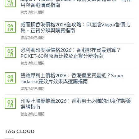
8 月
用與香港購買指南
在
留言功能已關閉
〈Super
P-
威而鋼香港價格2026全攻略：印度版Viagra售價比
06
Force
8 月
較、正貨分辨與購買指南
評
在
留言功能已關閉
價
〈威
2026：
而
印
必利勁印度版價格2026：香港哪裡買最划算？
05
鋼
度
8 月
POXET-60與原廠比較及正貨分辨指南
香
雙
在
留言功能已關閉
港
效
〈必
價
偉
利
格
雙效犀利士價格2026：香港邊度買最抵？Super
04
哥
勁
2026
8 月
Tadarise雙效片效果與選購指南
效
印
全
果、
在
留言功能已關閉
度
攻
副
〈雙
版
略：
作
效
價
印度壯陽藥推薦2026：香港男士必睇的印度仿製藥
03
印
用
犀
格
8 月
選購指南
度
與
利
2026：
版
香
在
留言功能已關閉
士
香
Viagra
港
〈印
價
港
售
購
度
格
哪
價
買
壯
TAG CLOUD
2026：
裡
比
指
陽
香
買
較、
南〉