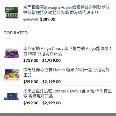
range:
威而鋼偉哥Stenagra Power綠鑽特效必利劲雙效
$399.00
速效增硬持久助勃壯陽藥 香港總代理正品
through
Original
Current
$
600.00
$
389.00
$1,399.00
price
price
was:
is:
TOP RATED
$600.00.
$389.00.
印尼紫糖 Akiyo Candy 印尼精力糖 Akiyo能量糖 1
盒25粒 香港現貨正品
Price
$
759.00
–
$
1,939.00
range:
悍馬紅糖彩色裝 Hamer 糖果 32顆一盒 香港現貨
$759.00
正品
through
Price
$
899.00
–
$
2,199.00
$1,939.00
range:
馬來西亞汗馬糖 Xtreme Candy 1盒30粒 悍馬糖藍
$899.00
糖 香港現貨正品
through
Price
$
899.00
–
$
2,199.00
$2,199.00
range:
$899.00