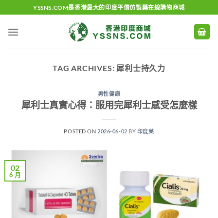
Skip
YSSNS.COM是香港最大的印度平價仿製藥在線購物商城
to
content
TAG ARCHIVES:
犀利士持久力
男性健康
犀利士真實心得：服用完犀利士感受怎麼樣
POSTED ON
2026-06-02
BY
印度藥
02
6 月