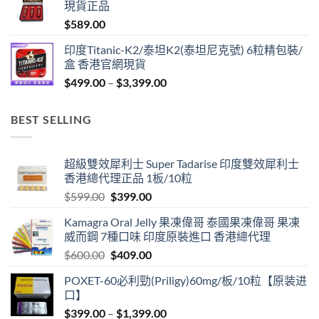
現貨正品
through
$
589.00
$1,299.00
印度Titanic-K2/泰坦K2(泰坦尼克號) 6粒精包裝/
盒 香港官網現貨
Price
$
499.00
–
$
3,399.00
range:
$499.00
BEST SELLING
through
$3,399.00
超級雙效犀利士 Super Tadarise 印度雙效犀利士
香港總代理正品 1板/10粒
Original
Current
$
599.00
$
399.00
price
price
Kamagra Oral Jelly 果凍偉哥 泰國果凍偉哥 果凍
was:
is:
威而鋼 7種口味 印度原裝進口 香港總代理
$599.00.
$399.00.
Original
Current
$
600.00
$
409.00
price
price
POXET-60必利勁(Priligy)60mg/板/10粒【原装进
was:
is:
口】
$600.00.
$409.00.
Price
$
399.00
–
$
1,399.00