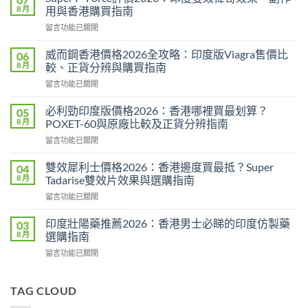
8 月
用與香港購買指南
在
留言功能已關閉
〈Super
P-
威而鋼香港價格2026全攻略：印度版Viagra售價比
06
Force
8 月
較、正貨分辨與購買指南
評
在
留言功能已關閉
價
〈威
2026：
而
印
必利勁印度版價格2026：香港哪裡買最划算？
05
鋼
度
8 月
POXET-60與原廠比較及正貨分辨指南
香
雙
在
留言功能已關閉
港
效
〈必
價
偉
利
格
雙效犀利士價格2026：香港邊度買最抵？Super
04
哥
勁
2026
8 月
Tadarise雙效片效果與選購指南
效
印
全
果、
在
留言功能已關閉
度
攻
副
〈雙
版
略：
作
效
價
印度壯陽藥推薦2026：香港男士必睇的印度仿製藥
03
印
用
犀
格
8 月
選購指南
度
與
利
2026：
版
香
在
留言功能已關閉
士
香
Viagra
港
〈印
價
港
售
購
度
格
哪
價
買
壯
TAG CLOUD
2026：
裡
比
指
陽
香
買
較、
南〉