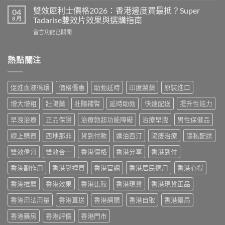
價
偉
利
格
雙效犀利士價格2026：香港邊度買最抵？Super
04
哥
勁
2026
8 月
Tadarise雙效片效果與選購指南
效
印
全
果、
在
留言功能已關閉
度
攻
副
〈雙
版
略：
作
效
價
印
用
犀
熱點關注
格
度
與
利
2026：
版
香
士
香
Viagra
港
價
港
售
促進血液循環
價格優惠
助勃延時
印度製藥
原裝進口
購
格
哪
價
買
2026：
裡
比
增大增粗
壯陽藥
壯陽補腎
延時助勃
快速配送
提升性能力
指
香
買
較、
南〉
港
最
早洩治療
正品保證
治療勃起功能障礙
治療早洩
男性保健品
正
中
邊
划
貨
度
線上購買
西地那非
貨到付款
達泊西汀
陽痿治療
隱私配送
算？
分
買
POXET-
辨
最
雙效偉哥
雙效合一
香港價格
香港分享
香港到付
60
與
抵？
與
購
香港副作用
香港哪裡買
香港官網
香港居民適用
香港心得
Super
原
買
Tadarise
廠
指
香港推薦
香港效果
香港比較
香港現貨
香港現貨正品
雙
比
南〉
效
較
中
香港用法用量
香港直送
香港網購
香港自取
香港藥局
片
及
效
正
香港藥房
香港評價
香港門市
果
貨