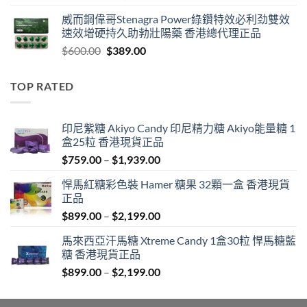
range:
威而鋼偉哥Stenagra Power綠鑽特效必利劲雙效
$399.00
速效增硬持久助勃壯陽藥 香港總代理正品
through
Original
Current
$
600.00
$
389.00
$1,399.00
price
price
was:
is:
TOP RATED
$600.00.
$389.00.
印尼紫糖 Akiyo Candy 印尼精力糖 Akiyo能量糖 1
盒25粒 香港現貨正品
Price
$
759.00
–
$
1,939.00
range:
悍馬紅糖彩色裝 Hamer 糖果 32顆一盒 香港現貨
$759.00
正品
through
Price
$
899.00
–
$
2,199.00
$1,939.00
range:
馬來西亞汗馬糖 Xtreme Candy 1盒30粒 悍馬糖藍
$899.00
糖 香港現貨正品
through
Price
$
899.00
–
$
2,199.00
$2,199.00
range:
$899.00