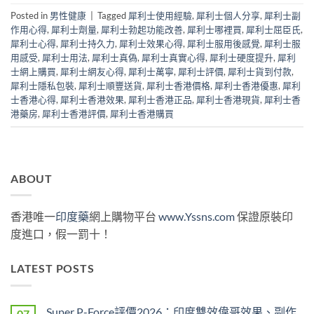
Posted in
男性健康
|
Tagged
犀利士使用經驗
,
犀利士個人分享
,
犀利士副
作用心得
,
犀利士劑量
,
犀利士勃起功能改善
,
犀利士哪裡買
,
犀利士屈臣氏
,
犀利士心得
,
犀利士持久力
,
犀利士效果心得
,
犀利士服用後感覺
,
犀利士服
用感受
,
犀利士用法
,
犀利士真偽
,
犀利士真實心得
,
犀利士硬度提升
,
犀利
士網上購買
,
犀利士網友心得
,
犀利士萬寧
,
犀利士評價
,
犀利士貨到付款
,
犀利士隱私包裝
,
犀利士順豐送貨
,
犀利士香港價格
,
犀利士香港優惠
,
犀利
士香港心得
,
犀利士香港效果
,
犀利士香港正品
,
犀利士香港現貨
,
犀利士香
港藥房
,
犀利士香港評價
,
犀利士香港購買
ABOUT
香港唯一
印度藥
網上購物平台
www.Yssns.com
保證原裝印
度進口，假一罰十！
LATEST POSTS
Super P-Force評價2026：印度雙效偉哥效果、副作
07