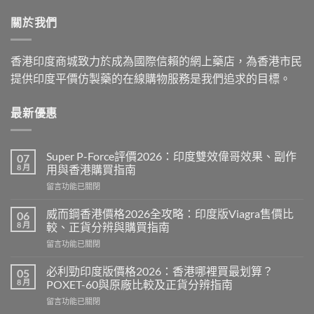
through
關於我們
$2,199.00
香港印度商城致力於成為國際信賴的網上藥店，為香港市民
提供印度平價仿製藥的在線購物服務是我們追求的目標。
最新優惠
Super P-Force評價2026：印度雙效偉哥效果、副作
07
8 月
用與香港購買指南
在
留言功能已關閉
〈Super
P-
威而鋼香港價格2026全攻略：印度版Viagra售價比
06
Force
8 月
較、正貨分辨與購買指南
評
在
留言功能已關閉
價
〈威
2026：
而
印
必利勁印度版價格2026：香港哪裡買最划算？
05
鋼
度
8 月
POXET-60與原廠比較及正貨分辨指南
香
雙
在
留言功能已關閉
港
效
〈必