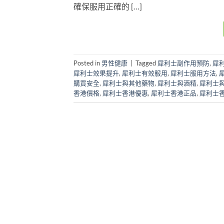
確保服用正確的 […]
Posted in
男性健康
|
Tagged
犀利士副作用預防
,
犀
犀利士效果提升
,
犀利士有效服用
,
犀利士服用方法
,
購買安全
,
犀利士與其他藥物
,
犀利士與酒精
,
犀利士
香港價格
,
犀利士香港優惠
,
犀利士香港正品
,
犀利士