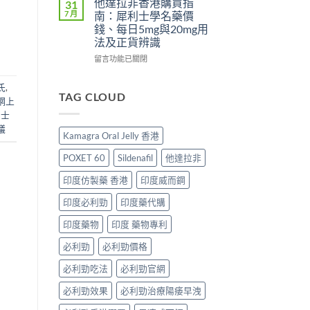
他達拉非香港購買指
31
比
港
Super
糖
7 月
南：犀利士學名藥價
較
男
Tadarise
vs
錢、每日5mg與20mg用
及
士
雙
悍
法及正貨辨識
正
必
效
馬
貨
睇
片
糖
在
留言功能已關閉
分
的
效
邊
〈他
辨
印
果
隻
達
氏
,
指
度
與
好？
拉
TAG CLOUD
網上
南〉
仿
選
成
非
利士
中
製
購
分、
香
藥
議
指
效
港
Kamagra Oral Jelly 香港
選
南〉
果、
購
購
中
價
買
POXET 60
Sildenafil
他達拉非
指
錢、
指
南〉
副
南：
印度仿製藥 香港
印度威而鋼
中
作
犀
用
利
印度必利勁
印度藥代購
全
士
面
學
印度藥物
印度 藥物專利
對
名
必利勁
必利勁價格
比
藥
（2026
價
必利勁吃法
必利勁官網
更
錢、
新）〉
每
必利勁效果
必利勁治療陽痿早洩
中
日
5mg