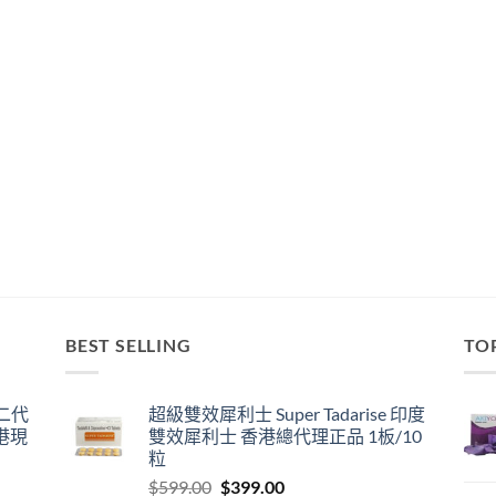
BEST SELLING
TO
囊二代
超級雙效犀利士 Super Tadarise 印度
港現
雙效犀利士 香港總代理正品 1板/10
粒
Original
Current
$
599.00
$
399.00