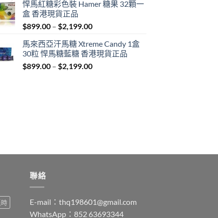
悍馬紅糖彩色裝 Hamer 糖果 32顆一
$759.00
盒 香港現貨正品
through
Price
$
899.00
–
$
2,199.00
$1,939.00
range:
馬來西亞汗馬糖 Xtreme Candy 1盒
$899.00
30粒 悍馬糖藍糖 香港現貨正品
through
Price
$
899.00
–
$
2,199.00
$2,199.00
range:
$899.00
through
$2,199.00
聯絡
E-mail：
thq198601@gmail.com
延時
WhatsApp：852 63693344