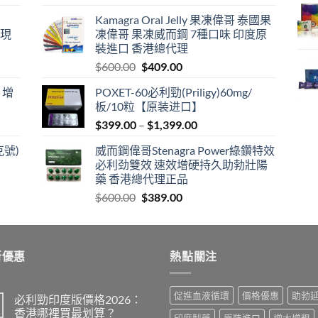
price
price
Kamagra Oral Jelly 果凍偉哥 泰國果
was:
is:
港現
凍偉哥 果凍威而鋼 7種口味 印度原
$599.00.
$399.00.
裝進口 香港總代理
Original
Current
$
600.00
$
409.00
price
price
 增
POXET-60必利勁(Priligy)60mg/
was:
is:
板/10粒【原装进口】
$600.00.
$409.00.
Price
$
399.00
–
$
1,399.00
range:
克號)
威而鋼偉哥Stenagra Power綠鑽特效
$399.00
必利劲雙效 速效增硬持久助勃壯陽
through
藥 香港總代理正品
$1,399.00
Original
Current
$
600.00
$
389.00
price
price
was:
is:
$600.00.
$389.00.
新優惠
熱點關注
促進血液循環
價格優惠
助勃
必利勁印度版價格2026：
香港哪裡買最划算？