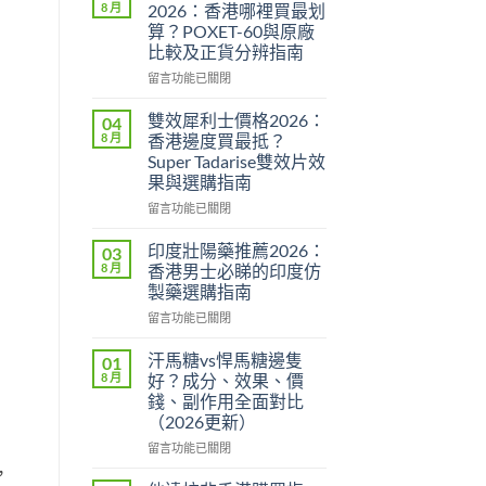
8 月
2026：香港哪裡買最划
算？POXET-60與原廠
比較及正貨分辨指南
在
留言功能已關閉
〈必
利
雙效犀利士價格2026：
04
勁
8 月
香港邊度買最抵？
印
Super Tadarise雙效片效
度
果與選購指南
版
價
在
留言功能已關閉
格
〈雙
2026：
效
印度壯陽藥推薦2026：
03
香
犀
8 月
香港男士必睇的印度仿
港
利
製藥選購指南
哪
士
裡
在
價
留言功能已關閉
買
〈印
格
最
度
2026：
汗馬糖vs悍馬糖邊隻
01
划
壯
香
8 月
好？成分、效果、價
算？
陽
港
錢、副作用全面對比
POXET-
藥
邊
（2026更新）
60
推
度
與
薦
買
在
留言功能已關閉
原
2026：
最
〈汗
，
廠
香
抵？
馬