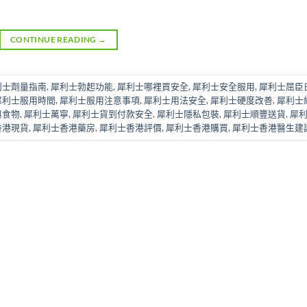
CONTINUE READING
→
利士劑量指南
,
犀利士勃起功能
,
犀利士哪裡買安全
,
犀利士安全服用
,
犀利士屈臣
犀利士服用時間
,
犀利士服用注意事項
,
犀利士用法安全
,
犀利士硬度改善
,
犀利士
與食物
,
犀利士萬寧
,
犀利士貨到付款安全
,
犀利士隱私包裝
,
犀利士順豐送貨
,
犀
香港現貨
,
犀利士香港藥房
,
犀利士香港評價
,
犀利士香港購買
,
犀利士香港醫生建