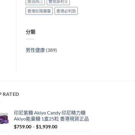
達泊西汀
雙效犀利士
香港壯陽藥藥
香港必利勁
分類
男性健康
(389)
P RATED
印尼紫糖 Akiyo Candy 印尼精力糖
Akiyo能量糖 1盒25粒 香港現貨正品
Price
$
759.00
–
$
1,939.00
range: