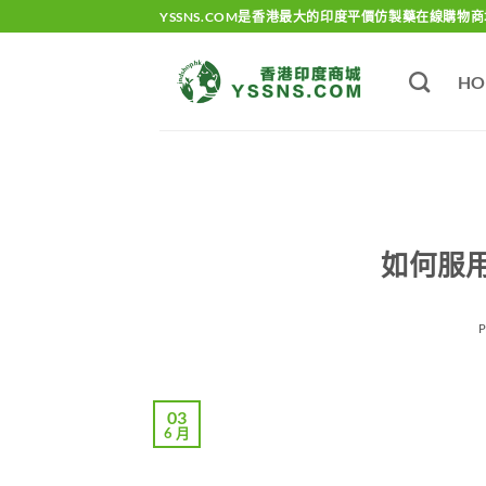
Skip
YSSNS.COM是香港最大的印度平價仿製藥在線購物商
to
content
HO
如何服
03
6 月