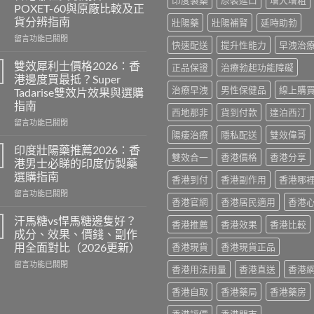
印度製藥
原裝進口
增大增粗
POXET-60與原廠比較及正
貨分辨指南
壯陽藥
壯陽補腎
延時助勃
在
留言功能已關閉
快速配送
提升性能力
早洩治
〈必
利
雙效犀利士價格2026：香
正品保證
治療勃起功能障礙
勁
港邊度買最抵？Super
印
治療早洩
男性保健品
線上購
Tadarise雙效片效果與選購
度
指南
版
西地那非
貨到付款
達泊西汀
價
在
留言功能已關閉
格
〈雙
陽痿治療
隱私配送
雙效偉哥
2026：
效
印度壯陽藥推薦2026：香
雙效合一
香港價格
香港分享
香
犀
港男士必睇的印度仿製藥
港
利
選購指南
香港到付
香港副作用
香港哪
哪
士
裡
在
價
留言功能已關閉
香港官網
香港居民適用
香港
買
〈印
格
最
度
2026：
汗馬糖vs悍馬糖邊隻好？
香港推薦
香港效果
香港比較
划
壯
香
成分、效果、價錢、副作
算？
陽
港
用全面對比（2026更新）
香港現貨
香港現貨正品
POXET-
藥
邊
在
60
推
留言功能已關閉
度
香港用法用量
香港直送
香港
〈汗
與
薦
買
馬
原
2026：
最
香港自取
香港藥局
香港藥房
糖
廠
香
抵？
vs
比
港
Super