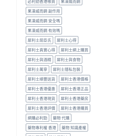
必利勁香港哪買
果凍威而鋼
與
20mg
果凍威而鋼 副作用
用
法
果凍威而鋼 安全嗎
及
正
果凍威而鋼 有效嗎
貨
辨
犀利士屈臣氏
犀利士心得
識〉
犀利士真實心得
犀利士網上購買
中
犀利士與酒精
犀利士與食物
犀利士萬寧
犀利士隱私包裝
犀利士順豐送貨
犀利士香港價格
犀利士香港優惠
犀利士香港正品
犀利士香港現貨
犀利士香港藥房
犀利士香港評價
犀利士香港購買
網購必利勁
藥物 代購
藥物專利權 香港
藥物 知識產權