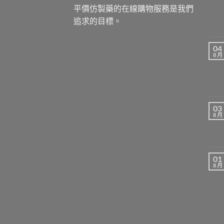
平價仿製藥的在線購物服務是我們
追求的目標。
04
8 月
03
8 月
01
8 月