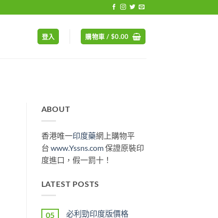
登入
購物車 /
$
0.00
ABOUT
香港唯一
印度藥
網上購物平
台
www.Yssns.com
保證原裝印
度進口，假一罰十！
LATEST POSTS
必利勁印度版價格
05