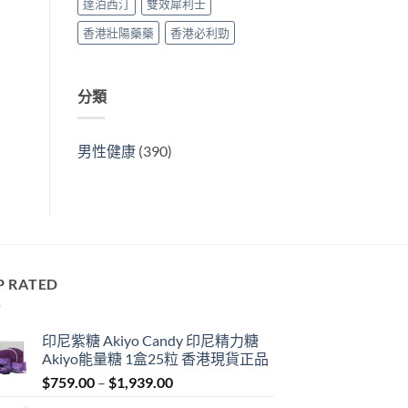
達泊西汀
雙效犀利士
香港壯陽藥藥
香港必利勁
分類
男性健康
(390)
P RATED
印尼紫糖 Akiyo Candy 印尼精力糖
Akiyo能量糖 1盒25粒 香港現貨正品
Price
$
759.00
–
$
1,939.00
range: