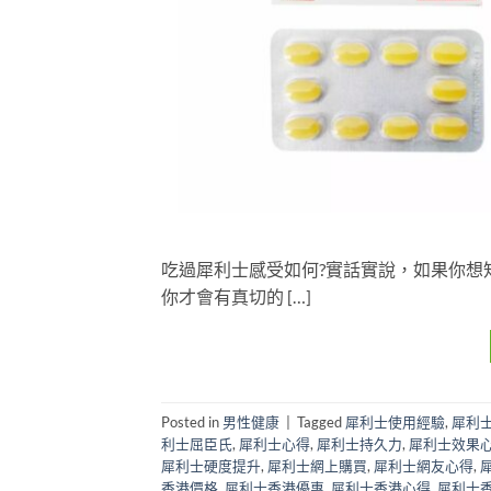
吃過犀利士感受如何?實話實說，如果你想
你才會有真切的 […]
Posted in
男性健康
|
Tagged
犀利士使用經驗
,
犀利
利士屈臣氏
,
犀利士心得
,
犀利士持久力
,
犀利士效果
犀利士硬度提升
,
犀利士網上購買
,
犀利士網友心得
,
香港價格
,
犀利士香港優惠
,
犀利士香港心得
,
犀利士