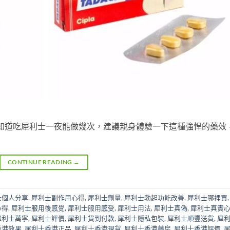
知道吃犀利士一夜能做幾次，建議親身體驗一下這種強悍的藥效
CONTINUE READING
→
士個人分享
,
犀利士副作用心得
,
犀利士劑量
,
犀利士勃起功能改善
,
犀利士哪裡買
心得
,
犀利士服用後感覺
,
犀利士服用感受
,
犀利士用法
,
犀利士真偽
,
犀利士真實
犀利士萬寧
,
犀利士評價
,
犀利士貨到付款
,
犀利士隱私包裝
,
犀利士順豐送貨
,
犀
香港效果
,
犀利士香港正品
,
犀利士香港現貨
,
犀利士香港藥房
,
犀利士香港評價
,