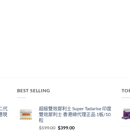
BEST SELLING
TO
囊二代
超級雙效犀利士 Super Tadarise 印度
港現
雙效犀利士 香港總代理正品 1板/10
粒
Original
Current
$
599.00
$
399.00