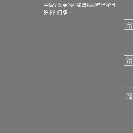
平價仿製藥的在線購物服務是我們
追求的目標。
05
8 月
04
8 月
03
8 月