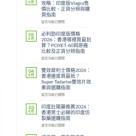
8 月
攻略：印度版Viagra售
價比較、正貨分辨與購
買指南
在
留言功能已關閉
〈威
而
必利勁印度版價格
05
鋼
8 月
2026：香港哪裡買最划
香
算？POXET-60與原廠
港
比較及正貨分辨指南
價
格
在
留言功能已關閉
2026
〈必
全
利
雙效犀利士價格2026：
04
攻
勁
8 月
香港邊度買最抵？
略：
印
Super Tadarise雙效片效
印
度
果與選購指南
度
版
版
價
在
留言功能已關閉
Viagra
格
〈雙
售
2026：
效
印度壯陽藥推薦2026：
03
價
香
犀
8 月
香港男士必睇的印度仿
比
港
利
製藥選購指南
較、
哪
士
正
裡
在
價
留言功能已關閉
貨
買
〈印
格
分
最
度
2026：