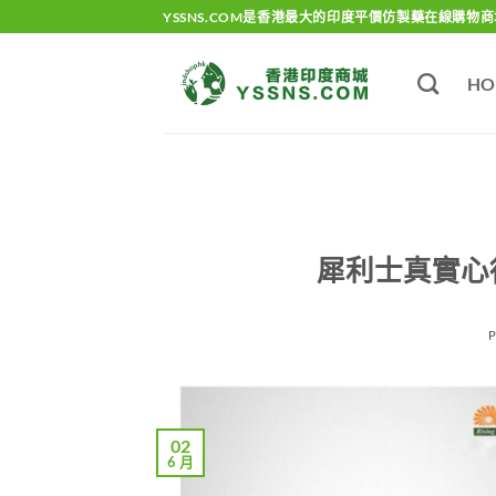
Skip
YSSNS.COM是香港最大的印度平價仿製藥在線購物商
to
content
HO
犀利士真實心
02
6 月