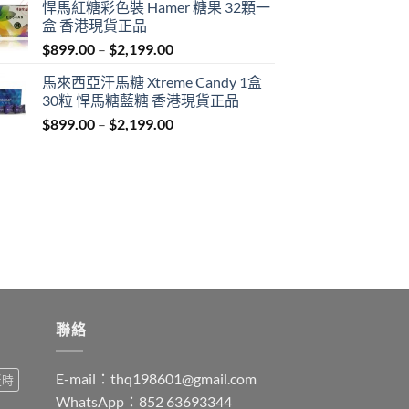
悍馬紅糖彩色裝 Hamer 糖果 32顆一
$759.00
盒 香港現貨正品
through
Price
$
899.00
–
$
2,199.00
$1,939.00
range:
馬來西亞汗馬糖 Xtreme Candy 1盒
$899.00
30粒 悍馬糖藍糖 香港現貨正品
through
Price
$
899.00
–
$
2,199.00
$2,199.00
range:
$899.00
through
$2,199.00
聯絡
E-mail：
thq198601@gmail.com
延時
WhatsApp：852 63693344