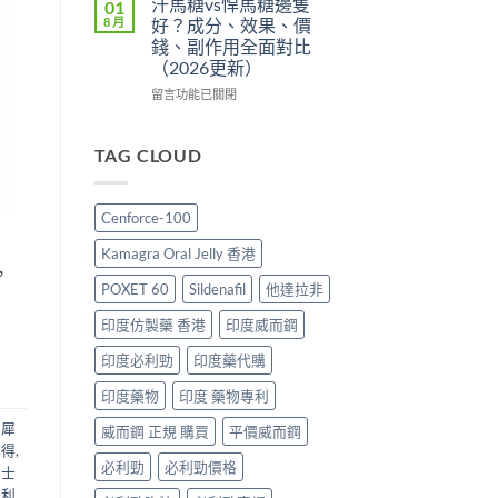
汗馬糖vs悍馬糖邊隻
01
辨
划
壯
香
8 月
好？成分、效果、價
與
算？
陽
港
錢、副作用全面對比
購
POXET-
藥
邊
（2026更新）
買
60
推
度
指
與
薦
買
在
留言功能已關閉
南〉
原
2026：
最
〈汗
中
廠
香
抵？
馬
比
港
Super
糖
TAG CLOUD
較
男
Tadarise
vs
及
士
雙
悍
正
必
效
馬
Cenforce-100
貨
睇
片
糖
分
的
效
邊
Kamagra Oral Jelly 香港
辨
印
果
隻
，
指
度
與
好？
POXET 60
Sildenafil
他達拉非
南〉
仿
選
成
中
製
購
分、
印度仿製藥 香港
印度威而鋼
藥
指
效
選
南〉
果、
印度必利勁
印度藥代購
購
中
價
印度藥物
印度 藥物專利
指
錢、
南〉
副
,
犀
威而鋼 正規 購買
平價威而鋼
中
作
心得
,
用
必利勁
必利勁價格
利士
全
面
犀利