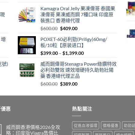
price
price
Kamagra Oral Jelly 果凍偉哥 泰國果
was:
is:
港現
凍偉哥 果凍威而鋼 7種口味 印度原
$599.00.
$399.00.
裝進口 香港總代理
Original
Current
$
600.00
$
409.00
price
price
 增
POXET-60必利勁(Priligy)60mg/
was:
is:
板/10粒【原装进口】
$600.00.
$409.00.
Price
$
399.00
–
$
1,399.00
range:
克號)
威而鋼偉哥Stenagra Power綠鑽特效
$399.00
必利劲雙效 速效增硬持久助勃壯陽
through
藥 香港總代理正品
$1,399.00
Original
Current
$
600.00
$
389.00
price
price
was:
is:
$600.00.
$389.00.
新優惠
熱點關注
促進血液循環
價格優惠
助勃
威而鋼香港價格2026全攻
略：印度版Viagra售價比