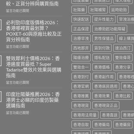
印度製藥
原裝進口
增大增粗
較、正貨分辨與購買指南
壯陽藥
壯陽補腎
延時助勃
在
留言功能已關閉
〈威
快速配送
提升性能力
早洩治
而
必利勁印度版價格2026：
鋼
香港哪裡買最划算？
正品保證
治療勃起功能障礙
香
POXET-60與原廠比較及正
港
治療早洩
男性保健品
線上購
貨分辨指南
價
格
在
留言功能已關閉
西地那非
貨到付款
達泊西汀
2026
〈必
全
利
陽痿治療
隱私配送
雙效偉哥
雙效犀利士價格2026：香
攻
勁
港邊度買最抵？Super
略：
印
雙效合一
香港價格
香港分享
Tadarise雙效片效果與選購
印
度
指南
香港到付
香港副作用
香港哪
度
版
版
價
在
留言功能已關閉
香港官網
香港居民適用
香港
Viagra
格
〈雙
售
2026：
效
印度壯陽藥推薦2026：香
香港推薦
香港效果
香港比較
價
香
犀
港男士必睇的印度仿製藥
比
港
利
選購指南
香港現貨
香港現貨正品
較、
哪
士
正
裡
在
價
留言功能已關閉
香港用法用量
香港直送
香港
貨
買
〈印
格
分
最
度
2026：
香港自取
香港藥局
香港藥房
辨
划
壯
香
與
算？
陽
港