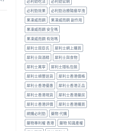
必利勁吃法
必利勁官網
對
比
必利勁效果
必利勁治療陽痿早洩
（2026
更
果凍威而鋼
果凍威而鋼 副作用
新）〉
中
果凍威而鋼 安全嗎
果凍威而鋼 有效嗎
犀利士屈臣氏
犀利士網上購買
犀利士與酒精
犀利士與食物
犀利士萬寧
犀利士隱私包裝
犀利士順豐送貨
犀利士香港價格
犀利士香港優惠
犀利士香港正品
犀利士香港現貨
犀利士香港藥房
犀利士香港評價
犀利士香港購買
網購必利勁
藥物 代購
藥物專利權 香港
藥物 知識產權