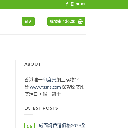
登入
購物車 /
$
0.00
ABOUT
香港唯一
印度藥
網上購物平
台
www.Yssns.com
保證原裝印
度進口，假一罰十！
LATEST POSTS
威而鋼香港價格2026全
06