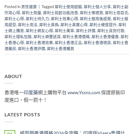
Posted in
男性健康
|
Tagged
犀利士使用經驗
,
犀利士個人分享
,
犀利士副
作用心得
,
犀利士劑量
,
犀利士勃起功能改善
,
犀利士哪裡買
,
犀利士屈臣氏
,
犀利士心得
,
犀利士持久力
,
犀利士效果心得
,
犀利士服用後感覺
,
犀利士服
用感受
,
犀利士用法
,
犀利士真偽
,
犀利士真實心得
,
犀利士硬度提升
,
犀利
士網上購買
,
犀利士網友心得
,
犀利士萬寧
,
犀利士評價
,
犀利士貨到付款
,
犀利士隱私包裝
,
犀利士順豐送貨
,
犀利士香港價格
,
犀利士香港優惠
,
犀利
士香港心得
,
犀利士香港效果
,
犀利士香港正品
,
犀利士香港現貨
,
犀利士香
港藥房
,
犀利士香港評價
,
犀利士香港購買
ABOUT
香港唯一
印度藥
網上購物平台
www.Yssns.com
保證原裝印
度進口，假一罰十！
LATEST POSTS
威而鋼香港價格2026全攻略：印度版Viagra售價比
06