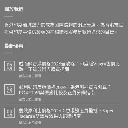
through
關於我們
$2,199.00
香港印度商城致力於成為國際信賴的網上藥店，為香港市民
提供印度平價仿製藥的在線購物服務是我們追求的目標。
最新優惠
威而鋼香港價格2026全攻略：印度版Viagra售價比
06
8 月
較、正貨分辨與購買指南
在
留言功能已關閉
〈威
而
必利勁印度版價格2026：香港哪裡買最划算？
05
鋼
8 月
POXET-60與原廠比較及正貨分辨指南
香
在
留言功能已關閉
港
〈必
價
利
格
雙效犀利士價格2026：香港邊度買最抵？Super
04
勁
2026
8 月
Tadarise雙效片效果與選購指南
印
全
在
留言功能已關閉
度
攻
〈雙