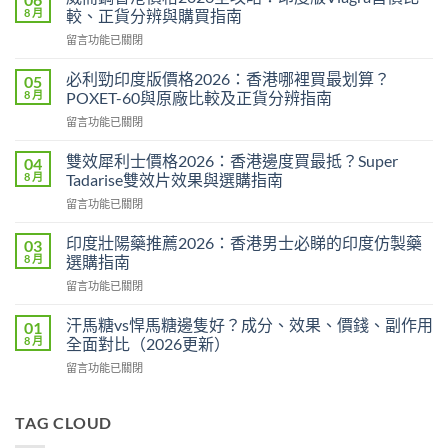
8 月
較、正貨分辨與購買指南
在
留言功能已關閉
〈威
而
必利勁印度版價格2026：香港哪裡買最划算？
05
鋼
8 月
POXET-60與原廠比較及正貨分辨指南
香
在
留言功能已關閉
港
〈必
價
利
格
雙效犀利士價格2026：香港邊度買最抵？Super
04
勁
2026
8 月
Tadarise雙效片效果與選購指南
印
全
在
留言功能已關閉
度
攻
〈雙
版
略：
效
價
印度壯陽藥推薦2026：香港男士必睇的印度仿製藥
03
印
犀
格
8 月
選購指南
度
利
2026：
版
在
留言功能已關閉
士
香
Viagra
〈印
價
港
售
度
格
汗馬糖vs悍馬糖邊隻好？成分、效果、價錢、副作用
01
哪
價
壯
2026：
8 月
全面對比（2026更新）
裡
比
陽
香
買
較、
在
留言功能已關閉
藥
港
最
正
〈汗
推
邊
划
貨
馬
薦
度
算？
分
糖
TAG CLOUD
2026：
買
POXET-
辨
vs
香
最
60
與