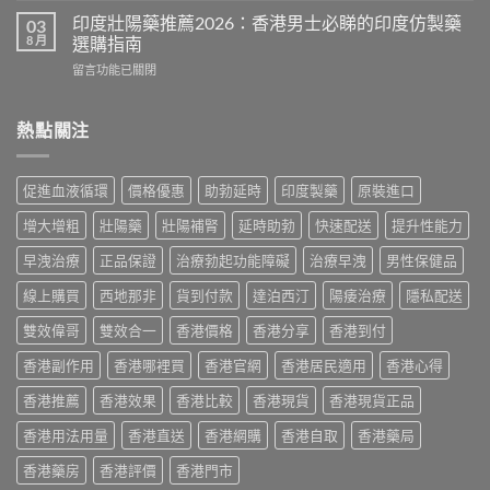
版
略：
效
價
印度壯陽藥推薦2026：香港男士必睇的印度仿製藥
03
印
犀
格
8 月
選購指南
度
利
2026：
版
在
留言功能已關閉
士
香
Viagra
〈印
價
港
售
度
格
哪
價
壯
熱點關注
2026：
裡
比
陽
香
買
較、
藥
港
最
正
推
邊
划
促進血液循環
價格優惠
助勃延時
印度製藥
原裝進口
貨
薦
度
算？
分
2026：
買
POXET-
增大增粗
壯陽藥
壯陽補腎
延時助勃
快速配送
提升性能力
辨
香
最
60
與
港
抵？
早洩治療
正品保證
治療勃起功能障礙
治療早洩
男性保健品
與
購
男
Super
原
買
士
線上購買
西地那非
貨到付款
達泊西汀
陽痿治療
隱私配送
Tadarise
廠
指
必
雙
比
南〉
睇
雙效偉哥
雙效合一
香港價格
香港分享
香港到付
效
較
中
的
片
及
香港副作用
香港哪裡買
香港官網
香港居民適用
香港心得
印
效
正
度
果
貨
香港推薦
香港效果
香港比較
香港現貨
香港現貨正品
仿
與
分
製
選
辨
香港用法用量
香港直送
香港網購
香港自取
香港藥局
藥
購
指
選
指
南〉
香港藥房
香港評價
香港門市
購
南〉
中