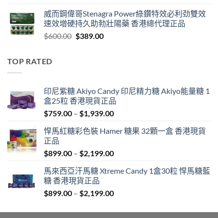
range:
威而鋼偉哥Stenagra Power綠鑽特效必利劲雙效
$399.00
速效增硬持久助勃壯陽藥 香港總代理正品
through
Original
Current
$
600.00
$
389.00
$1,399.00
price
price
was:
is:
TOP RATED
$600.00.
$389.00.
印尼紫糖 Akiyo Candy 印尼精力糖 Akiyo能量糖 1
盒25粒 香港現貨正品
Price
$
759.00
–
$
1,939.00
range:
悍馬紅糖彩色裝 Hamer 糖果 32顆一盒 香港現貨
$759.00
正品
through
Price
$
899.00
–
$
2,199.00
$1,939.00
range:
馬來西亞汗馬糖 Xtreme Candy 1盒30粒 悍馬糖藍
$899.00
糖 香港現貨正品
through
Price
$
899.00
–
$
2,199.00
$2,199.00
range:
$899.00