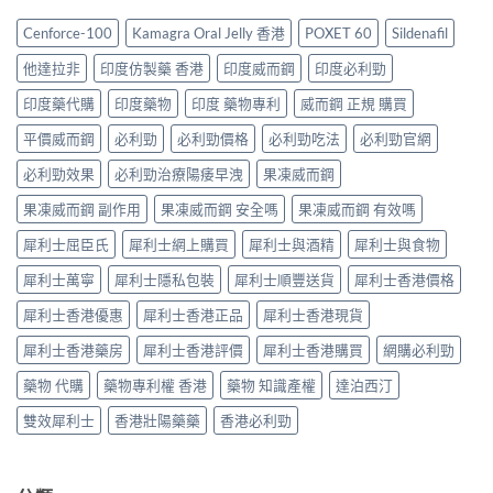
悍
港
抵？
與
購
馬
男
Super
Cenforce-100
Kamagra Oral Jelly 香港
POXET 60
Sildenafil
原
買
糖
士
Tadarise
廠
指
邊
必
雙
他達拉非
印度仿製藥 香港
印度威而鋼
印度必利勁
比
南〉
隻
睇
效
較
中
好？
的
印度藥代購
印度藥物
印度 藥物專利
威而鋼 正規 購買
片
及
成
印
效
正
分、
平價威而鋼
必利勁
必利勁價格
必利勁吃法
必利勁官網
度
果
貨
效
仿
與
分
果、
必利勁效果
必利勁治療陽痿早洩
果凍威而鋼
製
選
辨
價
藥
購
指
果凍威而鋼 副作用
果凍威而鋼 安全嗎
果凍威而鋼 有效嗎
錢、
選
指
南〉
副
購
南〉
中
犀利士屈臣氏
犀利士網上購買
犀利士與酒精
犀利士與食物
作
指
中
用
南〉
犀利士萬寧
犀利士隱私包裝
犀利士順豐送貨
犀利士香港價格
全
中
面
犀利士香港優惠
犀利士香港正品
犀利士香港現貨
對
比
犀利士香港藥房
犀利士香港評價
犀利士香港購買
網購必利勁
（2026
更
藥物 代購
藥物專利權 香港
藥物 知識產權
達泊西汀
新）〉
中
雙效犀利士
香港壯陽藥藥
香港必利勁