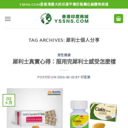
Skip
YSSNS.COM是香港最大的印度平價仿製藥在線購物商城
to
content
TAG ARCHIVES:
犀利士個人分享
男性健康
犀利士真實心得：服用完犀利士感受怎麼樣
POSTED ON
2026-06-02
BY
印度藥
02
6 月