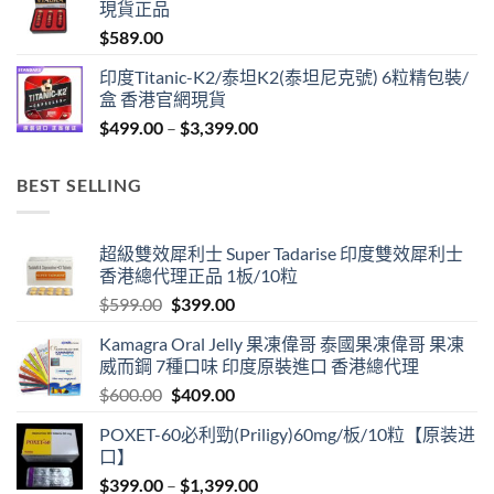
現貨正品
through
$
589.00
$1,299.00
印度Titanic-K2/泰坦K2(泰坦尼克號) 6粒精包裝/
盒 香港官網現貨
Price
$
499.00
–
$
3,399.00
range:
$499.00
BEST SELLING
through
$3,399.00
超級雙效犀利士 Super Tadarise 印度雙效犀利士
香港總代理正品 1板/10粒
Original
Current
$
599.00
$
399.00
price
price
Kamagra Oral Jelly 果凍偉哥 泰國果凍偉哥 果凍
was:
is:
威而鋼 7種口味 印度原裝進口 香港總代理
$599.00.
$399.00.
Original
Current
$
600.00
$
409.00
price
price
POXET-60必利勁(Priligy)60mg/板/10粒【原装进
was:
is:
口】
$600.00.
$409.00.
Price
$
399.00
–
$
1,399.00