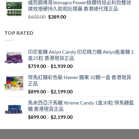
威而鋼偉哥Stenagra Power綠鑽特效必利劲雙效
$399.00
速效增硬持久助勃壯陽藥 香港總代理正品
through
Original
Current
$
600.00
$
389.00
$1,399.00
price
price
was:
is:
TOP RATED
$600.00.
$389.00.
印尼紫糖 Akiyo Candy 印尼精力糖 Akiyo能量糖 1
盒25粒 香港現貨正品
Price
$
759.00
–
$
1,939.00
range:
悍馬紅糖彩色裝 Hamer 糖果 32顆一盒 香港現貨
$759.00
正品
through
Price
$
899.00
–
$
2,199.00
$1,939.00
range:
馬來西亞汗馬糖 Xtreme Candy 1盒30粒 悍馬糖藍
$899.00
糖 香港現貨正品
through
Price
$
899.00
–
$
2,199.00
$2,199.00
range:
$899.00
through