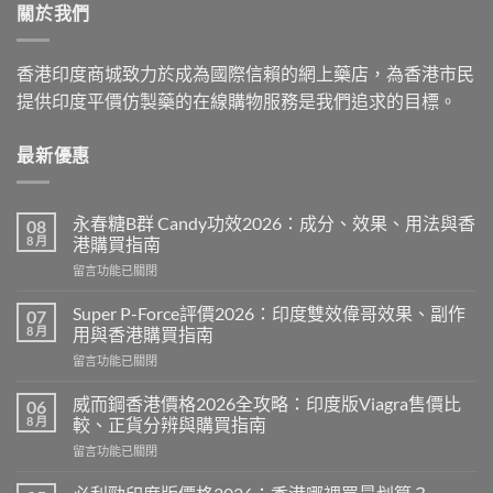
關於我們
$2,199.00
香港印度商城致力於成為國際信賴的網上藥店，為香港市民
提供印度平價仿製藥的在線購物服務是我們追求的目標。
最新優惠
永春糖B群 Candy功效2026：成分、效果、用法與香
08
8 月
港購買指南
在
留言功能已關閉
〈永
春
Super P-Force評價2026：印度雙效偉哥效果、副作
07
糖
8 月
用與香港購買指南
B
在
留言功能已關閉
群
〈Super
Candy
P-
功
威而鋼香港價格2026全攻略：印度版Viagra售價比
06
Force
效
8 月
較、正貨分辨與購買指南
評
2026：
在
留言功能已關閉
價
成
〈威
2026：
分、
而
印