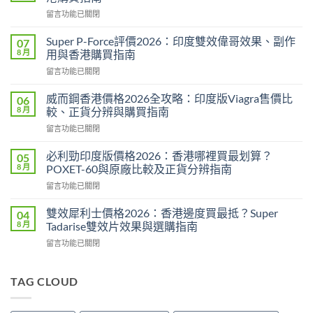
在
留言功能已關閉
〈永
春
Super P-Force評價2026：印度雙效偉哥效果、副作
07
糖
8 月
用與香港購買指南
B
在
留言功能已關閉
群
〈Super
Candy
P-
功
威而鋼香港價格2026全攻略：印度版Viagra售價比
06
Force
效
8 月
較、正貨分辨與購買指南
評
2026：
在
留言功能已關閉
價
成
〈威
2026：
分、
而
印
必利勁印度版價格2026：香港哪裡買最划算？
05
效
鋼
度
8 月
POXET-60與原廠比較及正貨分辨指南
果、
香
雙
用
在
留言功能已關閉
港
效
法
〈必
價
偉
與
利
格
雙效犀利士價格2026：香港邊度買最抵？Super
04
哥
香
勁
2026
8 月
Tadarise雙效片效果與選購指南
效
港
印
全
果、
購
在
留言功能已關閉
度
攻
副
買
〈雙
版
略：
作
指
效
價
印
用
南〉
犀
TAG CLOUD
格
度
與
中
利
2026：
版
香
士
香
Viagra
港