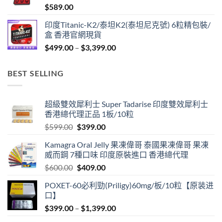
$
589.00
$1,299.00
印度Titanic-K2/泰坦K2(泰坦尼克號) 6粒精包裝/
盒 香港官網現貨
Price
$
499.00
–
$
3,399.00
range:
$499.00
BEST SELLING
through
$3,399.00
超級雙效犀利士 Super Tadarise 印度雙效犀利士
香港總代理正品 1板/10粒
Original
Current
$
599.00
$
399.00
price
price
Kamagra Oral Jelly 果凍偉哥 泰國果凍偉哥 果凍
was:
is:
威而鋼 7種口味 印度原裝進口 香港總代理
$599.00.
$399.00.
Original
Current
$
600.00
$
409.00
price
price
POXET-60必利勁(Priligy)60mg/板/10粒【原装进
was:
is:
口】
$600.00.
$409.00.
Price
$
399.00
–
$
1,399.00
range: