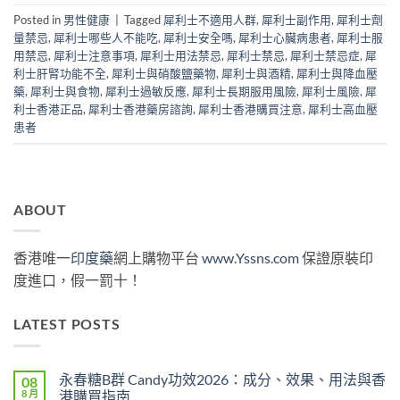
Posted in
男性健康
|
Tagged
犀利士不適用人群
,
犀利士副作用
,
犀利士劑
量禁忌
,
犀利士哪些人不能吃
,
犀利士安全嗎
,
犀利士心臟病患者
,
犀利士服
用禁忌
,
犀利士注意事項
,
犀利士用法禁忌
,
犀利士禁忌
,
犀利士禁忌症
,
犀
利士肝腎功能不全
,
犀利士與硝酸鹽藥物
,
犀利士與酒精
,
犀利士與降血壓
藥
,
犀利士與食物
,
犀利士過敏反應
,
犀利士長期服用風險
,
犀利士風險
,
犀
利士香港正品
,
犀利士香港藥房諮詢
,
犀利士香港購買注意
,
犀利士高血壓
患者
ABOUT
香港唯一
印度藥
網上購物平台
www.Yssns.com
保證原裝印
度進口，假一罰十！
LATEST POSTS
永春糖B群 Candy功效2026：成分、效果、用法與香
08
8 月
港購買指南