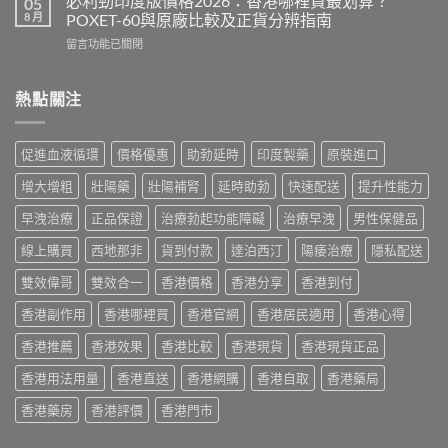
必利勁印度版價格2026：香港哪裡買最划算？
05
效
鋼
度
8 月
POXET-60與原廠比較及正貨分辨指南
果、
香
雙
用
在
留言功能已關閉
港
效
法
〈必
價
偉
與
利
格
哥
香
勁
熱點關注
2026
效
港
印
全
果、
購
度
攻
副
買
版
略：
作
促進血液循環
價格優惠
助勃延時
印度製藥
原裝進口
指
價
印
用
南〉
格
度
與
增大增粗
壯陽藥
壯陽補腎
延時助勃
快速配送
提升性能力
中
2026：
版
香
香
Viagra
早洩治療
正品保證
治療勃起功能障礙
治療早洩
男性保健品
港
港
售
購
哪
線上購買
西地那非
貨到付款
達泊西汀
陽痿治療
隱私配送
價
買
裡
比
指
買
雙效偉哥
雙效合一
香港價格
香港分享
香港到付
較、
南〉
最
正
中
香港副作用
香港哪裡買
香港官網
香港居民適用
香港心得
划
貨
算？
分
香港推薦
香港效果
香港比較
香港現貨
香港現貨正品
POXET-
辨
60
與
香港用法用量
香港直送
香港網購
香港自取
香港藥局
與
購
原
買
香港藥房
香港評價
香港門市
廠
指
比
南〉