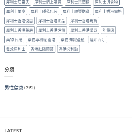
犀利士屈臣氏
犀利士網上購買
犀利士與酒精
犀利士與食物
雙
比
南〉
效
較
中
犀利士萬寧
犀利士隱私包裝
犀利士順豐送貨
犀利士香港價格
片
及
效
正
犀利士香港優惠
犀利士香港正品
犀利士香港現貨
果
貨
與
分
犀利士香港藥房
犀利士香港評價
犀利士香港購買
能量糖
選
辨
購
指
藥物 代購
藥物專利權 香港
藥物 知識產權
達泊西汀
指
南〉
南〉
中
雙效犀利士
香港壯陽藥藥
香港必利勁
中
分類
男性健康
(392)
LATEST