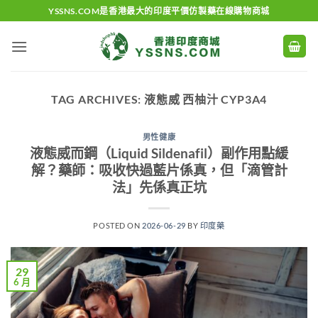
Skip
YSSNS.COM是香港最大的印度平價仿製藥在線購物商城
to
content
TAG ARCHIVES:
液態威 西柚汁 CYP3A4
男性健康
液態威而鋼（Liquid Sildenafil）副作用點緩
解？藥師：吸收快過藍片係真，但「滴管計
法」先係真正坑
POSTED ON
2026-06-29
BY
印度藥
29
6 月