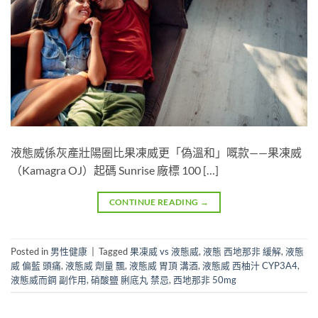
液態威係灰產壯陽圈比果凍威更「偽溫和」嘅款——果凍威
（Kamagra OJ）起碼 Sunrise 廠標 100 […]
CONTINUE READING
→
Posted in
男性健康
|
Tagged
果凍威 vs 液態威
,
液態 西地那非 緩解
,
液態
威 偏藍 頭痛
,
液態威 劑量 飄
,
液態威 胃頂 溝酒
,
液態威 西柚汁 CYP3A4
,
液態威而鋼 副作用
,
硝酸鹽 脷底丸 禁忌
,
西地那非 50mg