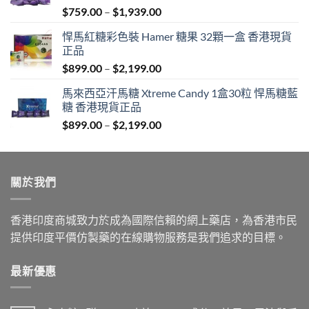
Price
$
759.00
–
$
1,939.00
range:
悍馬紅糖彩色裝 Hamer 糖果 32顆一盒 香港現貨
$759.00
正品
through
Price
$
899.00
–
$
2,199.00
$1,939.00
range:
馬來西亞汗馬糖 Xtreme Candy 1盒30粒 悍馬糖藍
$899.00
糖 香港現貨正品
through
Price
$
899.00
–
$
2,199.00
$2,199.00
range:
$899.00
through
關於我們
$2,199.00
香港印度商城致力於成為國際信賴的網上藥店，為香港市民
提供印度平價仿製藥的在線購物服務是我們追求的目標。
最新優惠