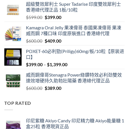
超級雙效犀利士 Super Tadarise 印度雙效犀利士
香港總代理正品 1板/10粒
Original
Current
$
599.00
$
399.00
price
price
Kamagra Oral Jelly 果凍偉哥 泰國果凍偉哥 果凍
was:
is:
威而鋼 7種口味 印度原裝進口 香港總代理
$599.00.
$399.00.
Original
Current
$
600.00
$
409.00
price
price
POXET-60必利勁(Priligy)60mg/板/10粒【原装进
was:
is:
口】
$600.00.
$409.00.
Price
$
399.00
–
$
1,399.00
range:
威而鋼偉哥Stenagra Power綠鑽特效必利劲雙效
$399.00
速效增硬持久助勃壯陽藥 香港總代理正品
through
Original
Current
$
600.00
$
389.00
$1,399.00
price
price
was:
is:
TOP RATED
$600.00.
$389.00.
印尼紫糖 Akiyo Candy 印尼精力糖 Akiyo能量糖 1
盒25粒 香港現貨正品