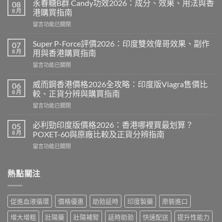
永春糖B群 Candy功效2026：成分、效果、用法與香
08
8 月
港購買指南
在
留言功能已關閉
〈永
春
Super P-Force評價2026：印度雙效偉哥效果、副作
07
糖
8 月
用與香港購買指南
B
在
留言功能已關閉
群
〈Super
Candy
P-
功
威而鋼香港價格2026全攻略：印度版Viagra售價比
06
Force
效
8 月
較、正貨分辨與購買指南
評
2026：
在
留言功能已關閉
價
成
〈威
2026：
分、
而
印
必利勁印度版價格2026：香港哪裡買最划算？
05
效
鋼
度
8 月
POXET-60與原廠比較及正貨分辨指南
果、
香
雙
用
在
留言功能已關閉
港
效
法
〈必
價
偉
與
利
格
哥
香
勁
熱點關注
2026
效
港
印
全
果、
購
度
攻
副
買
版
略：
作
促進血液循環
價格優惠
助勃延時
印度製藥
原裝進口
指
價
印
用
南〉
格
度
與
增大增粗
壯陽藥
壯陽補腎
延時助勃
快速配送
提升性能力
中
2026：