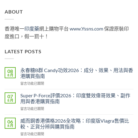
ABOUT
香港唯一
印度藥
網上購物平台
www.Yssns.com
保證原裝印
度進口，假一罰十！
LATEST POSTS
永春糖B群 Candy功效2026：成分、效果、用法與香
08
8 月
港購買指南
在
留言功能已關閉
〈永
春
Super P-Force評價2026：印度雙效偉哥效果、副作
07
糖
8 月
用與香港購買指南
B
在
留言功能已關閉
群
〈Super
Candy
P-
功
威而鋼香港價格2026全攻略：印度版Viagra售價比
06
Force
效
8 月
較、正貨分辨與購買指南
評
2026：
在
留言功能已關閉
價
成