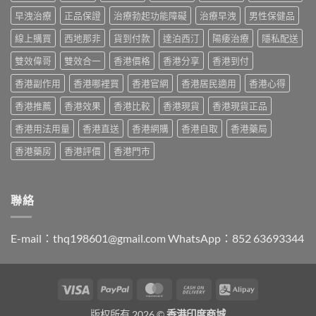
版
香
香
Viagra
早洩治療
正品保證
治療勃起功能障礙
治療早洩
男性保健品
港
港
售
購
哪
線上購買
西地那非
貨到付款
達泊西汀
陽痿治療
隱私配送
價
買
裡
比
指
買
雙效偉哥
雙效合一
香港價格
香港分享
香港到付
較、
南〉
最
正
中
香港副作用
香港哪裡買
香港官網
香港居民適用
香港心得
划
貨
算？
分
香港推薦
香港效果
香港比較
香港現貨
香港現貨正品
POXET-
辨
60
與
香港用法用量
香港直送
香港網購
香港自取
香港藥局
與
購
原
買
香港藥房
香港評價
香港門市
廠
指
比
南〉
較
中
及
聯絡
正
貨
分
E-mail：
thq198601@gmail.com
WhatsApp：852 63693344
辨
指
南〉
中
Visa
PayPal
MasterCard
Cash
Alipay
On
版权所有 2026 ©
香港印度商城