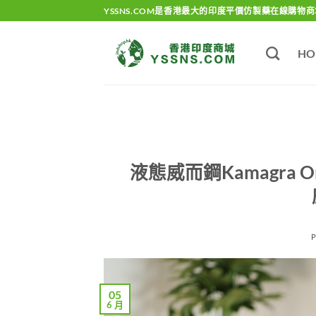
Skip
YSSNS.COM是香港最大的印度平價仿製藥在線購物商
to
content
HO
液態威而鋼Kamagra O
05
6 月