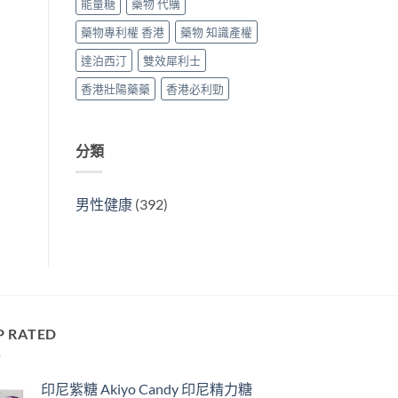
能量糖
藥物 代購
藥物專利權 香港
藥物 知識產權
達泊西汀
雙效犀利士
香港壯陽藥藥
香港必利勁
分類
男性健康
(392)
P RATED
印尼紫糖 Akiyo Candy 印尼精力糖