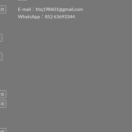
E-mail：
thq198601@gmail.com
延時
WhatsApp：852 63693344
療
買
裡買
心得