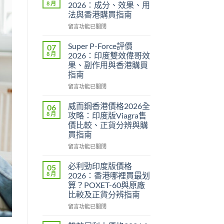
8 月
2026：成分、效果、用
法與香港購買指南
在
留言功能已關閉
〈永
春
Super P-Force評價
07
糖
8 月
2026：印度雙效偉哥效
B
果、副作用與香港購買
群
指南
Candy
功
在
留言功能已關閉
效
〈Super
2026：
P-
威而鋼香港價格2026全
06
成
Force
8 月
攻略：印度版Viagra售
分、
評
價比較、正貨分辨與購
效
價
買指南
果、
2026：
用
印
在
留言功能已關閉
法
度
〈威
與
雙
而
必利勁印度版價格
05
香
效
鋼
8 月
2026：香港哪裡買最划
港
偉
香
算？POXET-60與原廠
購
哥
港
比較及正貨分辨指南
買
效
價
指
果、
格
在
留言功能已關閉
南〉
副
2026
〈必
中
作
全
利