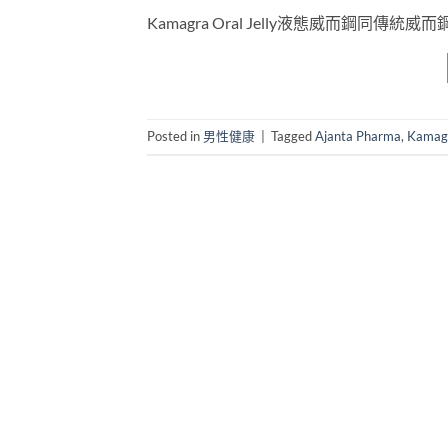
Kamagra Oral Jelly液態威而鋼
Posted in
男性健康
|
Tagged
Ajanta Pharma
,
Kamagr