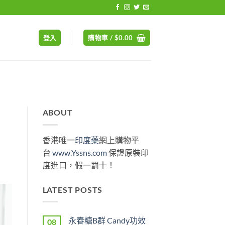
登入
購物車 /
$
0.00
ABOUT
香港唯一
印度藥
網上購物平
台
www.Yssns.com
保證原裝印
度進口，假一罰十！
LATEST POSTS
永春糖B群 Candy功效
08