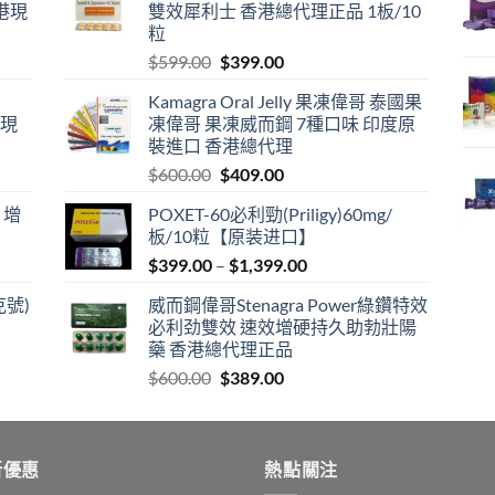
港現
雙效犀利士 香港總代理正品 1板/10
粒
Original
Current
$
599.00
$
399.00
price
price
Kamagra Oral Jelly 果凍偉哥 泰國果
was:
is:
港現
凍偉哥 果凍威而鋼 7種口味 印度原
$599.00.
$399.00.
裝進口 香港總代理
Original
Current
$
600.00
$
409.00
price
price
 增
POXET-60必利勁(Priligy)60mg/
was:
is:
板/10粒【原装进口】
$600.00.
$409.00.
Price
$
399.00
–
$
1,399.00
range:
克號)
威而鋼偉哥Stenagra Power綠鑽特效
$399.00
必利劲雙效 速效增硬持久助勃壯陽
through
藥 香港總代理正品
$1,399.00
Original
Current
$
600.00
$
389.00
price
price
was:
is:
$600.00.
$389.00.
新優惠
熱點關注