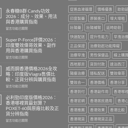
促進血液循環
價格優惠
助勃
永春糖B群 Candy功效
2026：成分、效果、用法
印度製藥
原裝進口
增大增粗
與香港購買指南
壯陽藥
壯陽補腎
延時助勃
在
留言功能已關閉
〈永
快速配送
提升性能力
早洩治
春
Super P-Force評價2026：
糖
印度雙效偉哥效果、副作
正品保證
治療勃起功能障礙
B
用與香港購買指南
群
治療早洩
男性保健品
線上購
在
Candy
留言功能已關閉
〈Super
功
西地那非
貨到付款
達泊西汀
P-
效
威而鋼香港價格2026全攻
Force
2026：
陽痿治療
隱私配送
雙效偉哥
略：印度版Viagra售價比
評
成
較、正貨分辨與購買指南
價
分、
雙效合一
香港價格
香港分享
在
2026：
留言功能已關閉
效
〈威
印
香港到付
香港副作用
香港哪
果、
而
度
用
必利勁印度版價格2026：
香港官網
香港居民適用
香港
鋼
雙
法
香港哪裡買最划算？
香
效
與
POXET-60與原廠比較及正
香港推薦
香港效果
香港比較
港
偉
香
貨分辨指南
價
哥
港
香港現貨
香港現貨正品
格
效
在
購
留言功能已關閉
2026
果、
〈必
買