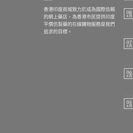
香港印度商城致力於成為國際信賴
08
的網上藥店，為香港市民提供印度
8 月
平價仿製藥的在線購物服務是我們
追求的目標。
07
8 月
06
8 月
05
8 月