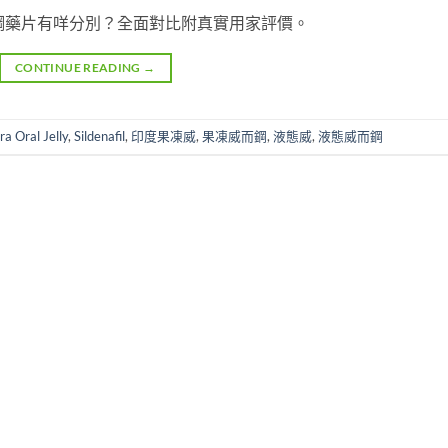
同傳統威而鋼藥片有咩分別？全面對比附真實用家評價。
CONTINUE READING
→
a Oral Jelly
,
Sildenafil
,
印度果凍威
,
果凍威而鋼
,
液態威
,
液態威而鋼