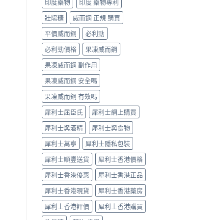
印度藥物
印度 藥物專利
辨
果
指
與
壯陽糖
威而鋼 正規 購買
南〉
選
中
購
平價威而鋼
必利勁
指
南〉
必利勁價格
果凍威而鋼
中
果凍威而鋼 副作用
果凍威而鋼 安全嗎
果凍威而鋼 有效嗎
犀利士屈臣氏
犀利士網上購買
犀利士與酒精
犀利士與食物
犀利士萬寧
犀利士隱私包裝
犀利士順豐送貨
犀利士香港價格
犀利士香港優惠
犀利士香港正品
犀利士香港現貨
犀利士香港藥房
犀利士香港評價
犀利士香港購買