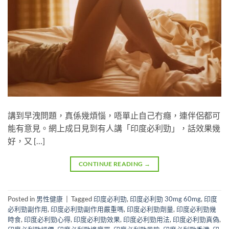
講到早洩問題，真係幾煩惱，唔單止自己冇癮，連伴侶都可
能有意見。網上成日見到有人講「印度必利勁」，話效果幾
好，又 […]
CONTINUE READING
→
Posted in
男性健康
|
Tagged
印度必利勁
,
印度必利勁 30mg 60mg
,
印度
必利勁副作用
,
印度必利勁副作用嚴重嗎
,
印度必利勁劑量
,
印度必利勁幾
時食
,
印度必利勁心得
,
印度必利勁效果
,
印度必利勁用法
,
印度必利勁真偽
,