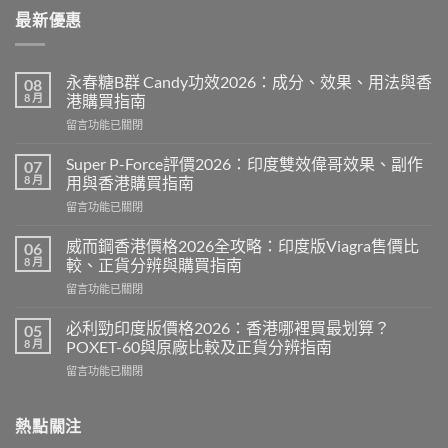
最新優惠
永春糖B群 Candy功效2026：成分、效果、用法與香
08
8 月
港購買指南
在
留言功能已關閉
〈永
春
Super P-Force評價2026：印度雙效偉哥效果、副作
07
糖
8 月
用與香港購買指南
B
在
留言功能已關閉
群
〈Super
Candy
P-
功
威而鋼香港價格2026全攻略：印度版Viagra售價比
06
Force
效
8 月
較、正貨分辨與購買指南
評
2026：
在
留言功能已關閉
價
成
〈威
2026：
分、
而
印
必利勁印度版價格2026：香港哪裡買最划算？
05
效
鋼
度
8 月
POXET-60與原廠比較及正貨分辨指南
果、
香
雙
用
在
留言功能已關閉
港
效
法
〈必
價
偉
與
利
格
哥
香
勁
熱點關注
2026
效
港
印
全
果、
購