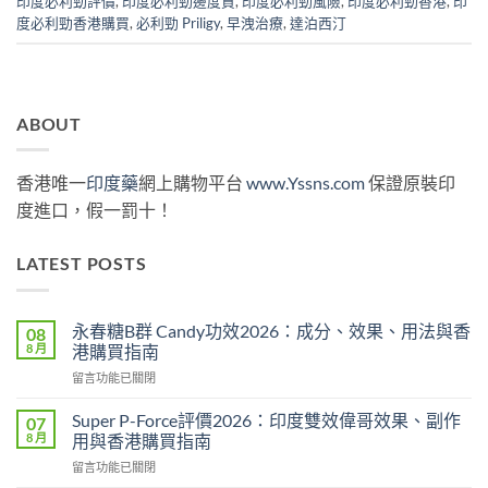
印度必利勁評價
,
印度必利勁邊度買
,
印度必利勁風險
,
印度必利勁香港
,
印
度必利勁香港購買
,
必利勁 Priligy
,
早洩治療
,
達泊西汀
ABOUT
香港唯一
印度藥
網上購物平台
www.Yssns.com
保證原裝印
度進口，假一罰十！
LATEST POSTS
永春糖B群 Candy功效2026：成分、效果、用法與香
08
8 月
港購買指南
在
留言功能已關閉
〈永
春
Super P-Force評價2026：印度雙效偉哥效果、副作
07
糖
8 月
用與香港購買指南
B
在
留言功能已關閉
群
〈Super
Candy