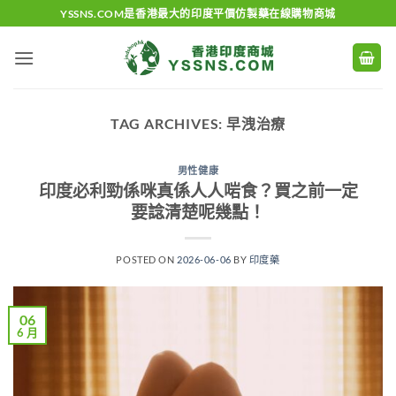
Skip
YSSNS.COM是香港最大的印度平價仿製藥在線購物商城
to
content
TAG ARCHIVES:
早洩治療
男性健康
印度必利勁係咪真係人人啱食？買之前一定
要諗清楚呢幾點！
POSTED ON
2026-06-06
BY
印度藥
06
6 月