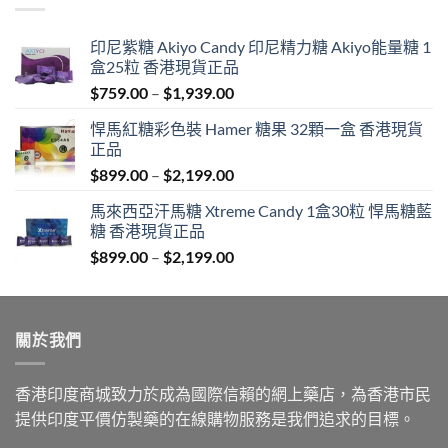
印尼紫糖 Akiyo Candy 印尼精力糖 Akiyo能量糖 1
盒25粒 香港現貨正品
Price
$
759.00
–
$
1,939.00
range:
悍馬紅糖彩色裝 Hamer 糖果 32顆一盒 香港現貨
$759.00
正品
through
Price
$
899.00
–
$
2,199.00
$1,939.00
range:
馬來西亞汗馬糖 Xtreme Candy 1盒30粒 悍馬糖藍
$899.00
糖 香港現貨正品
through
Price
$
899.00
–
$
2,199.00
$2,199.00
range:
$899.00
through
關於我們
$2,199.00
香港印度商城致力於成為國際信賴的網上藥店，為香港市民
提供印度平價仿製藥的在線購物服務是我們追求的目標。