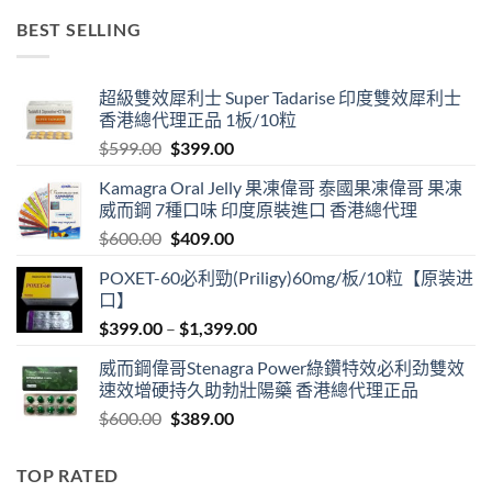
$499.00
BEST SELLING
through
$3,399.00
超級雙效犀利士 Super Tadarise 印度雙效犀利士
香港總代理正品 1板/10粒
Original
Current
$
599.00
$
399.00
price
price
Kamagra Oral Jelly 果凍偉哥 泰國果凍偉哥 果凍
was:
is:
威而鋼 7種口味 印度原裝進口 香港總代理
$599.00.
$399.00.
Original
Current
$
600.00
$
409.00
price
price
POXET-60必利勁(Priligy)60mg/板/10粒【原装进
was:
is:
口】
$600.00.
$409.00.
Price
$
399.00
–
$
1,399.00
range:
威而鋼偉哥Stenagra Power綠鑽特效必利劲雙效
$399.00
速效增硬持久助勃壯陽藥 香港總代理正品
through
Original
Current
$
600.00
$
389.00
$1,399.00
price
price
was:
is:
TOP RATED
$600.00.
$389.00.