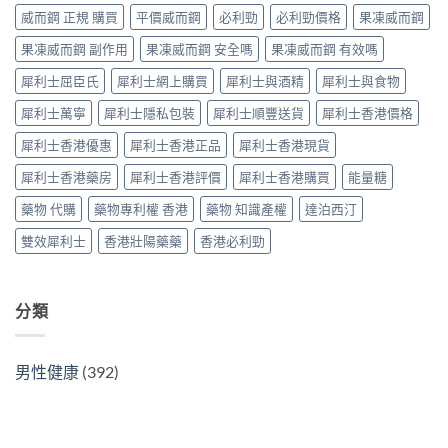
POXET-
辨
最
威而鋼 正規 購買
平價威而鋼
必利勁
必利勁價格
果凍威而鋼
60
與
抵？
與
購
果凍威而鋼 副作用
果凍威而鋼 安全嗎
果凍威而鋼 有效嗎
Super
原
買
Tadarise
廠
指
犀利士屈臣氏
犀利士網上購買
犀利士與酒精
犀利士與食物
雙
比
南〉
效
較
中
犀利士萬寧
犀利士隱私包裝
犀利士順豐送貨
犀利士香港價格
片
及
效
正
犀利士香港優惠
犀利士香港正品
犀利士香港現貨
果
貨
與
分
犀利士香港藥房
犀利士香港評價
犀利士香港購買
能量糖
選
辨
購
指
藥物 代購
藥物專利權 香港
藥物 知識產權
達泊西汀
指
南〉
南〉
中
雙效犀利士
香港壯陽藥藥
香港必利勁
中
分類
男性健康
(392)