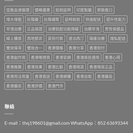
度
攻
副
買
版
略：
作
促進血液循環
價格優惠
助勃延時
印度製藥
原裝進口
指
價
印
用
南〉
格
度
與
增大增粗
壯陽藥
壯陽補腎
延時助勃
快速配送
提升性能力
中
2026：
版
香
香
Viagra
早洩治療
正品保證
治療勃起功能障礙
治療早洩
男性保健品
港
港
售
購
哪
線上購買
西地那非
貨到付款
達泊西汀
陽痿治療
隱私配送
價
買
裡
比
指
買
雙效偉哥
雙效合一
香港價格
香港分享
香港到付
較、
南〉
最
正
中
香港副作用
香港哪裡買
香港官網
香港居民適用
香港心得
划
貨
算？
分
香港推薦
香港效果
香港比較
香港現貨
香港現貨正品
POXET-
辨
60
與
香港用法用量
香港直送
香港網購
香港自取
香港藥局
與
購
原
買
香港藥房
香港評價
香港門市
廠
指
比
南〉
較
中
及
聯絡
正
貨
分
E-mail：
thq198601@gmail.com
WhatsApp：852 63693344
辨
指