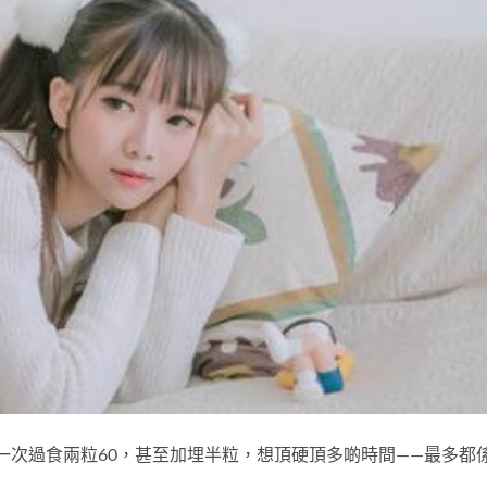
我一次過食兩粒60，甚至加埋半粒，想頂硬頂多啲時間——最多都