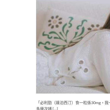
「必利勁（達泊西汀）食一粒係30mg，
多幾次啫 […]