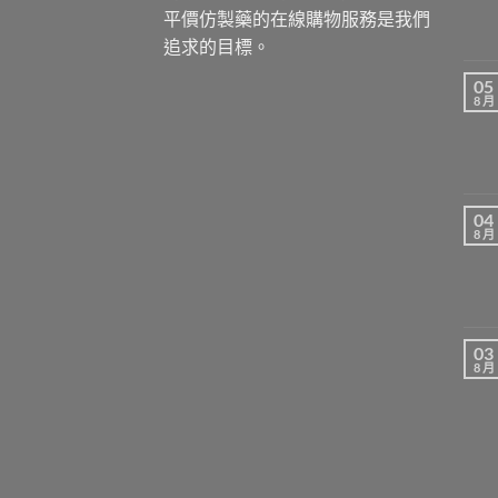
平價仿製藥的在線購物服務是我們
追求的目標。
05
8 月
04
8 月
03
8 月