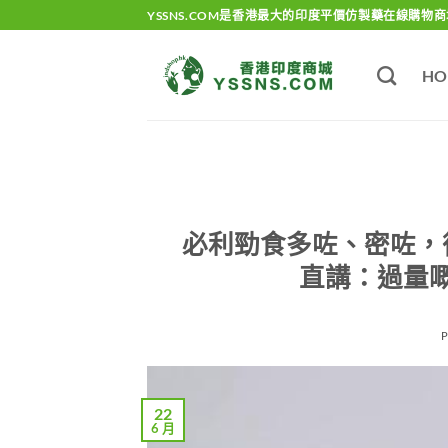
Skip
YSSNS.COM是香港最大的印度平價仿製藥在線購物商
to
content
HO
必利勁食多咗、密咗，
直講：過量
22
6 月