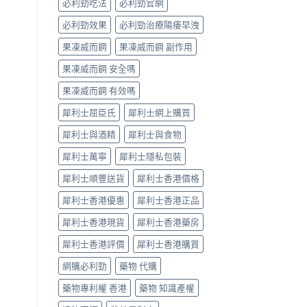
必利勁吃法
必利勁官網
對
比
必利勁效果
必利勁治療陽痿早洩
（2026
更
果凍威而鋼
果凍威而鋼 副作用
新）〉
中
果凍威而鋼 安全嗎
果凍威而鋼 有效嗎
犀利士屈臣氏
犀利士網上購買
犀利士與酒精
犀利士與食物
犀利士萬寧
犀利士隱私包裝
犀利士順豐送貨
犀利士香港價格
犀利士香港優惠
犀利士香港正品
犀利士香港現貨
犀利士香港藥房
犀利士香港評價
犀利士香港購買
網購必利勁
藥物 代購
藥物專利權 香港
藥物 知識產權