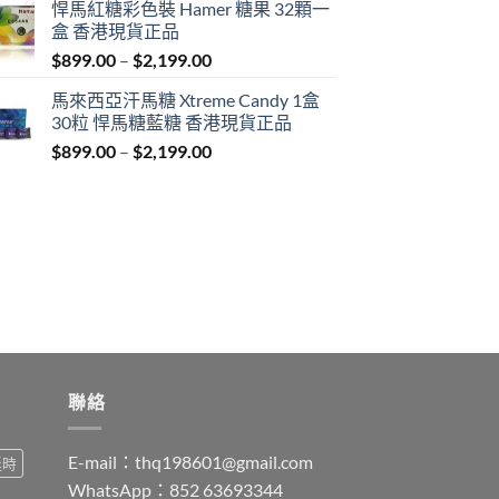
悍馬紅糖彩色裝 Hamer 糖果 32顆一
$759.00
盒 香港現貨正品
through
Price
$
899.00
–
$
2,199.00
$1,939.00
range:
馬來西亞汗馬糖 Xtreme Candy 1盒
$899.00
30粒 悍馬糖藍糖 香港現貨正品
through
Price
$
899.00
–
$
2,199.00
$2,199.00
range:
$899.00
through
$2,199.00
聯絡
E-mail：
thq198601@gmail.com
延時
WhatsApp：852 63693344