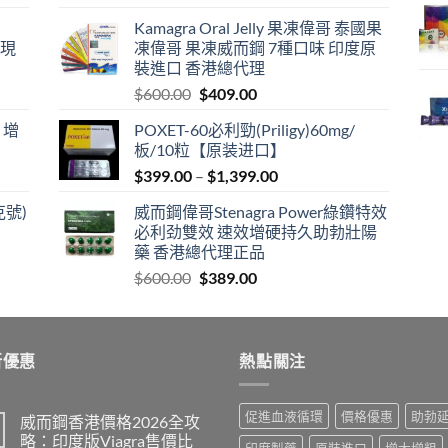
price
price
Kamagra Oral Jelly 果凍偉哥 泰國果
was:
is:
港現
凍偉哥 果凍威而鋼 7種口味 印度原
$599.00.
$399.00.
裝進口 香港總代理
Original
Current
$
600.00
$
409.00
price
price
 增
POXET-60必利勁(Priligy)60mg/
was:
is:
板/10粒【原装进口】
$600.00.
$409.00.
Price
$
399.00
–
$
1,399.00
range:
克號)
威而鋼偉哥Stenagra Power綠鑽特效
$399.00
必利劲雙效 速效增硬持久助勃壯陽
through
藥 香港總代理正品
$1,399.00
Original
Current
$
600.00
$
389.00
price
price
was:
is:
$600.00.
$389.00.
新優惠
熱點關注
促進血液循環
價格優惠
助勃
威而鋼香港價格2026全攻
略：印度版Viagra售價比