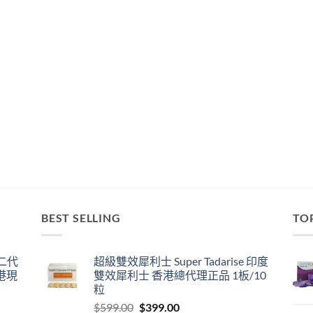
BEST SELLING
TO
囊二代
超級雙效犀利士 Super Tadarise 印度
港現
雙效犀利士 香港總代理正品 1板/10
粒
Original
Current
$
599.00
$
399.00