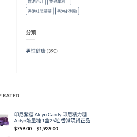
達泊西汀
雙效犀利士
香港壯陽藥藥
香港必利勁
分類
男性健康
(390)
P RATED
印尼紫糖 Akiyo Candy 印尼精力糖
Akiyo能量糖 1盒25粒 香港現貨正品
Price
$
759.00
–
$
1,939.00
range: