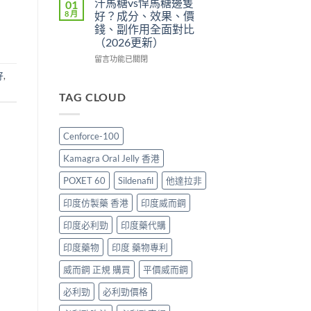
汗馬糖vs悍馬糖邊隻
01
辨
划
壯
香
8 月
好？成分、效果、價
與
算？
陽
港
錢、副作用全面對比
購
POXET-
藥
邊
（2026更新）
買
60
推
度
指
與
薦
買
在
留言功能已關閉
南〉
原
2026：
最
〈汗
好
,
中
廠
香
抵？
馬
比
港
Super
糖
TAG CLOUD
較
男
Tadarise
vs
及
士
雙
悍
正
必
效
馬
Cenforce-100
貨
睇
片
糖
分
的
效
邊
Kamagra Oral Jelly 香港
辨
印
果
隻
指
度
與
好？
POXET 60
Sildenafil
他達拉非
南〉
仿
選
成
中
製
購
分、
印度仿製藥 香港
印度威而鋼
藥
指
效
選
南〉
果、
印度必利勁
印度藥代購
購
中
價
印度藥物
印度 藥物專利
指
錢、
南〉
副
威而鋼 正規 購買
平價威而鋼
中
作
用
必利勁
必利勁價格
全
面