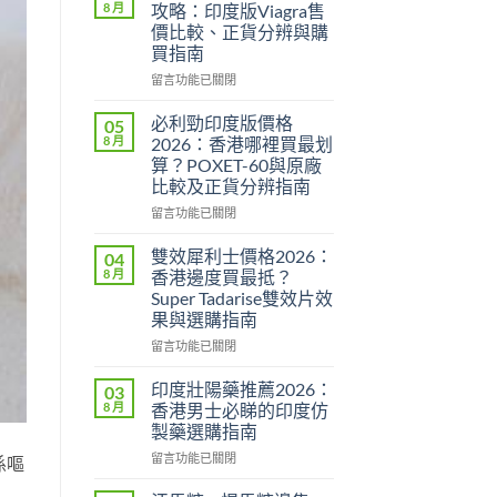
8 月
攻略：印度版Viagra售
價比較、正貨分辨與購
買指南
在
留言功能已關閉
〈威
而
必利勁印度版價格
05
鋼
8 月
2026：香港哪裡買最划
香
算？POXET-60與原廠
港
比較及正貨分辨指南
價
格
在
留言功能已關閉
2026
〈必
全
利
雙效犀利士價格2026：
04
攻
勁
8 月
香港邊度買最抵？
略：
印
Super Tadarise雙效片效
印
度
果與選購指南
度
版
版
價
在
留言功能已關閉
Viagra
格
〈雙
售
2026：
效
印度壯陽藥推薦2026：
03
價
香
犀
8 月
香港男士必睇的印度仿
比
港
利
製藥選購指南
較、
哪
士
正
裡
在
價
留言功能已關閉
係嘔
貨
買
〈印
格
分
最
度
2026：