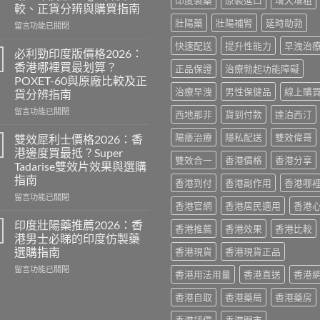
印度製藥
原裝進口
增大增粗
較、正貨分辨與購買指南
壯陽藥
壯陽補腎
延時助勃
在
留言功能已關閉
〈威
快速配送
提升性能力
早洩治
而
必利勁印度版價格2026：
鋼
香港哪裡買最划算？
正品保證
治療勃起功能障礙
香
POXET-60與原廠比較及正
港
治療早洩
男性保健品
線上購
貨分辨指南
價
格
在
留言功能已關閉
西地那非
貨到付款
達泊西汀
2026
〈必
全
利
陽痿治療
隱私配送
雙效偉哥
雙效犀利士價格2026：香
攻
勁
港邊度買最抵？Super
略：
印
雙效合一
香港價格
香港分享
Tadarise雙效片效果與選購
印
度
指南
香港到付
香港副作用
香港哪
度
版
版
價
在
留言功能已關閉
香港官網
香港居民適用
香港
Viagra
格
〈雙
售
2026：
效
印度壯陽藥推薦2026：香
香港推薦
香港效果
香港比較
價
香
犀
港男士必睇的印度仿製藥
比
港
利
選購指南
香港現貨
香港現貨正品
較、
哪
士
正
裡
在
價
留言功能已關閉
香港用法用量
香港直送
香港
貨
買
〈印
格
分
最
度
2026：
香港自取
香港藥局
香港藥房
辨
划
壯
香
與
算？
陽
港