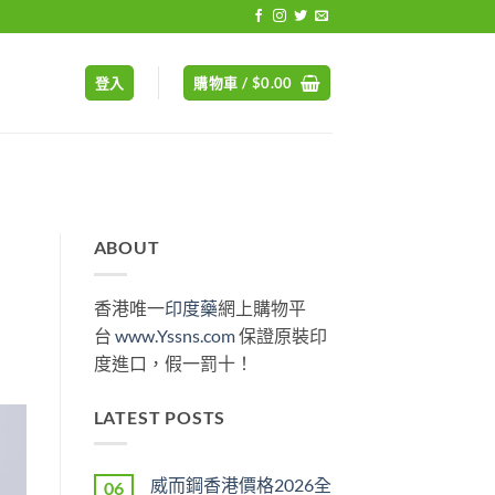
登入
購物車 /
$
0.00
ABOUT
香港唯一
印度藥
網上購物平
台
www.Yssns.com
保證原裝印
度進口，假一罰十！
LATEST POSTS
威而鋼香港價格2026全
06