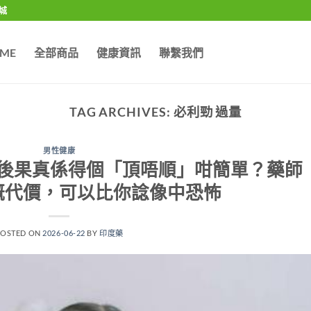
城
ME
全部商品
健康資訊
聯繫我們
TAG ARCHIVES:
必利勁 過量
男性健康
後果真係得個「頂唔順」咁簡單？藥師
嘅代價，可以比你諗像中恐怖
POSTED ON
2026-06-22
BY
印度藥