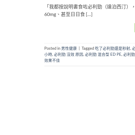
「我都按說明書食咗必利勁（達泊西汀）
60mg、甚至日日食 […]
Posted in
男性健康
|
Tagged
吃了必利勁還是秒射
,
必
小時
,
必利勁 沒效 原因
,
必利勁 混合型 ED PE
,
必利勁
效果不佳