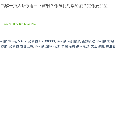
，點解一插入都係兩三下就射？係咪我對藥免疫？定係要加至
CONTINUE READING
→
利勁 30mg 60mg
,
必利勁 HK-XXXXX
,
必利勁 前列腺炎 龜頭過敏
,
必利勁 按需 
 秒射
,
必利勁 表現焦慮
,
必利勁 點解 冇效
,
早洩 治療 為何無效
,
男士健康
,
達泊