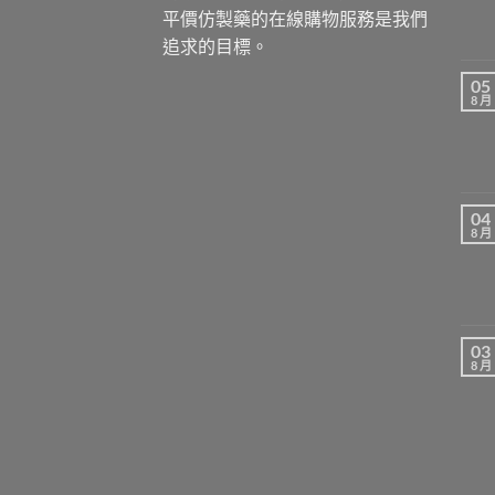
平價仿製藥的在線購物服務是我們
追求的目標。
05
8 月
04
8 月
03
8 月