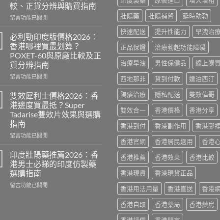
印度製藥
原裝進口
增大增粗
較、正貨分辨與購買指南
壯陽藥
壯陽補腎
延時助勃
在
留言功能已關閉
〈威
快速配送
提升性能力
早洩治
而
必利勁印度版價格2026：
鋼
香港哪裡買最划算？
正品保證
治療勃起功能障礙
香
POXET-60與原廠比較及正
港
治療早洩
男性保健品
線上購
貨分辨指南
價
格
在
留言功能已關閉
西地那非
貨到付款
達泊西汀
2026
〈必
全
利
陽痿治療
隱私配送
雙效偉哥
雙效犀利士價格2026：香
攻
勁
港邊度買最抵？Super
略：
印
雙效合一
香港價格
香港分享
Tadarise雙效片效果與選購
印
度
指南
香港到付
香港副作用
香港哪
度
版
版
價
在
留言功能已關閉
香港官網
香港居民適用
香港
Viagra
格
〈雙
售
2026：
效
印度壯陽藥推薦2026：香
香港推薦
香港效果
香港比較
價
香
犀
港男士必睇的印度仿製藥
比
港
利
選購指南
香港現貨
香港現貨正品
較、
哪
士
正
裡
在
價
留言功能已關閉
香港用法用量
香港直送
香港
貨
買
〈印
格
分
最
度
2026：
香港自取
香港藥局
香港藥房
辨
划
壯
香
與
算？
陽
港