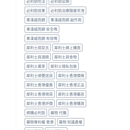
必利勁吃法
必利勁官網
對
比
必利勁效果
必利勁治療陽痿早洩
（2026
更
果凍威而鋼
果凍威而鋼 副作用
新）〉
中
果凍威而鋼 安全嗎
果凍威而鋼 有效嗎
犀利士屈臣氏
犀利士網上購買
犀利士與酒精
犀利士與食物
犀利士萬寧
犀利士隱私包裝
犀利士順豐送貨
犀利士香港價格
犀利士香港優惠
犀利士香港正品
犀利士香港現貨
犀利士香港藥房
犀利士香港評價
犀利士香港購買
網購必利勁
藥物 代購
藥物專利權 香港
藥物 知識產權