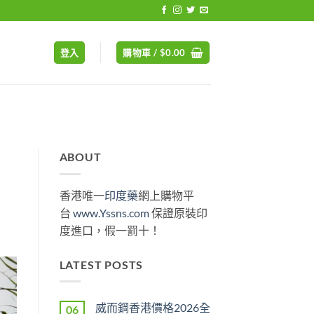
登入
購物車 /
$
0.00
ABOUT
香港唯一
印度藥
網上購物平
台
www.Yssns.com
保證原裝印
度進口，假一罰十！
LATEST POSTS
威而鋼香港價格2026全
06