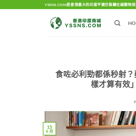
Skip
YSSNS.COM是香港最大的印度平價仿製藥在線購物商
to
content
HO
食咗必利勁都係秒射？
樣才算有效
15
6 月