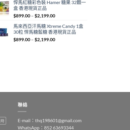
悍馬紅糖彩色裝 Hamer 糖果 32顆一
$759.00
盒 香港現貨正品
through
Price
$
899.00
–
$
2,199.00
$1,939.00
range:
馬來西亞汗馬糖 Xtreme Candy 1盒
$899.00
30粒 悍馬糖藍糖 香港現貨正品
through
Price
$
899.00
–
$
2,199.00
$2,199.00
range:
$899.00
through
$2,199.00
聯絡
E-mail：
thq198601@gmail.com
延時
WhatsApp：852 63693344