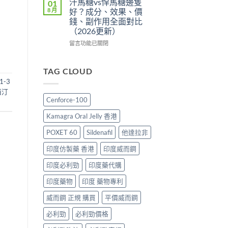
汗馬糖vs悍馬糖邊隻
01
辨
划
壯
香
8 月
好？成分、效果、價
與
算？
陽
港
錢、副作用全面對比
購
POXET-
藥
邊
（2026更新）
買
60
推
度
指
與
薦
買
在
留言功能已關閉
南〉
原
2026：
最
〈汗
中
廠
香
抵？
馬
比
港
Super
糖
TAG CLOUD
較
男
Tadarise
vs
1-3
及
士
雙
悍
西汀
正
必
效
馬
Cenforce-100
貨
睇
片
糖
分
的
效
邊
Kamagra Oral Jelly 香港
辨
印
果
隻
指
度
與
好？
POXET 60
Sildenafil
他達拉非
南〉
仿
選
成
中
製
購
分、
印度仿製藥 香港
印度威而鋼
藥
指
效
選
南〉
果、
印度必利勁
印度藥代購
購
中
價
印度藥物
印度 藥物專利
指
錢、
南〉
副
威而鋼 正規 購買
平價威而鋼
中
作
用
必利勁
必利勁價格
全
面