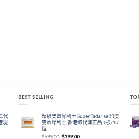
BEST SELLING
TO
囊二代
超級雙效犀利士 Super Tadarise 印度
港現
雙效犀利士 香港總代理正品 1板/10
粒
Original
Current
$
599.00
$
399.00