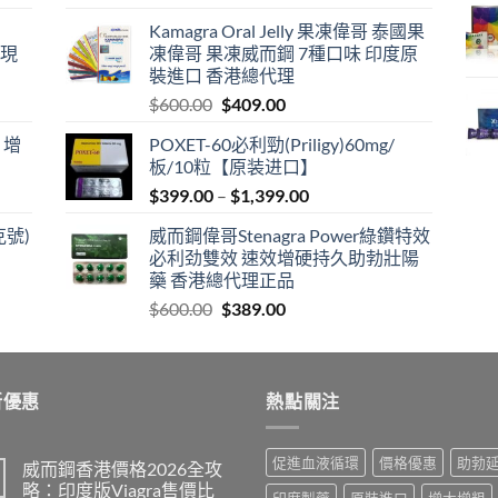
price
price
Kamagra Oral Jelly 果凍偉哥 泰國果
was:
is:
港現
凍偉哥 果凍威而鋼 7種口味 印度原
$599.00.
$399.00.
裝進口 香港總代理
Original
Current
$
600.00
$
409.00
price
price
 增
POXET-60必利勁(Priligy)60mg/
was:
is:
板/10粒【原装进口】
$600.00.
$409.00.
Price
$
399.00
–
$
1,399.00
range:
克號)
威而鋼偉哥Stenagra Power綠鑽特效
$399.00
必利劲雙效 速效增硬持久助勃壯陽
through
藥 香港總代理正品
$1,399.00
Original
Current
$
600.00
$
389.00
price
price
was:
is:
$600.00.
$389.00.
新優惠
熱點關注
促進血液循環
價格優惠
助勃
威而鋼香港價格2026全攻
略：印度版Viagra售價比