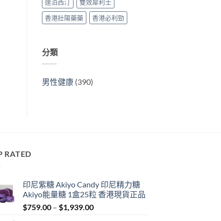
達泊西汀
雙效犀利士
香港壯陽藥藥
香港必利勁
分類
男性健康
(390)
P RATED
印尼紫糖 Akiyo Candy 印尼精力糖
Akiyo能量糖 1盒25粒 香港現貨正品
Price
$
759.00
–
$
1,939.00
range: