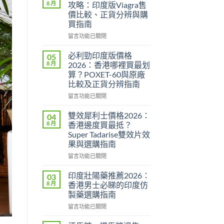
8 月
攻略：印度版Viagra售
價比較、正貨分辨與購
買指南
在
留言功能已關閉
〈威
而
必利勁印度版價格
05
鋼
8 月
2026：香港哪裡買最划
香
算？POXET-60與原廠
港
比較及正貨分辨指南
價
格
在
留言功能已關閉
2026
〈必
全
利
雙效犀利士價格2026：
04
攻
勁
8 月
香港邊度買最抵？
略：
印
Super Tadarise雙效片效
印
度
果與選購指南
度
版
版
價
在
留言功能已關閉
Viagra
格
〈雙
售
2026：
效
印度壯陽藥推薦2026：
03
價
香
犀
8 月
香港男士必睇的印度仿
比
港
利
製藥選購指南
較、
哪
士
正
裡
在
價
留言功能已關閉
貨
買
〈印
格
分
最
度
2026：