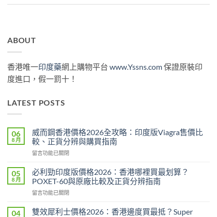
ABOUT
香港唯一
印度藥
網上購物平台
www.Yssns.com
保證原裝印
度進口，假一罰十！
LATEST POSTS
威而鋼香港價格2026全攻略：印度版Viagra售價比
06
8 月
較、正貨分辨與購買指南
在
留言功能已關閉
〈威
而
必利勁印度版價格2026：香港哪裡買最划算？
05
鋼
8 月
POXET-60與原廠比較及正貨分辨指南
香
在
留言功能已關閉
港
〈必
價
利
格
雙效犀利士價格2026：香港邊度買最抵？Super
04
勁