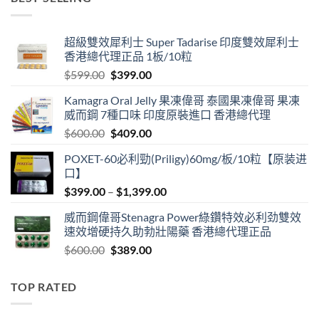
through
$3,399.00
超級雙效犀利士 Super Tadarise 印度雙效犀利士
香港總代理正品 1板/10粒
Original
Current
$
599.00
$
399.00
price
price
Kamagra Oral Jelly 果凍偉哥 泰國果凍偉哥 果凍
was:
is:
威而鋼 7種口味 印度原裝進口 香港總代理
$599.00.
$399.00.
Original
Current
$
600.00
$
409.00
price
price
POXET-60必利勁(Priligy)60mg/板/10粒【原装进
was:
is:
口】
$600.00.
$409.00.
Price
$
399.00
–
$
1,399.00
range:
威而鋼偉哥Stenagra Power綠鑽特效必利劲雙效
$399.00
速效增硬持久助勃壯陽藥 香港總代理正品
through
Original
Current
$
600.00
$
389.00
$1,399.00
price
price
was:
is:
TOP RATED
$600.00.
$389.00.