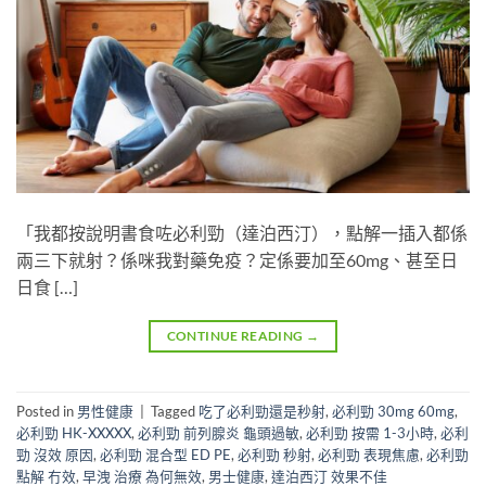
「我都按說明書食咗必利勁（達泊西汀），點解一插入都係
兩三下就射？係咪我對藥免疫？定係要加至60mg、甚至日
日食 […]
CONTINUE READING
→
Posted in
男性健康
|
Tagged
吃了必利勁還是秒射
,
必利勁 30mg 60mg
,
必利勁 HK-XXXXX
,
必利勁 前列腺炎 龜頭過敏
,
必利勁 按需 1-3小時
,
必利
勁 沒效 原因
,
必利勁 混合型 ED PE
,
必利勁 秒射
,
必利勁 表現焦慮
,
必利勁
點解 冇效
,
早洩 治療 為何無效
,
男士健康
,
達泊西汀 效果不佳