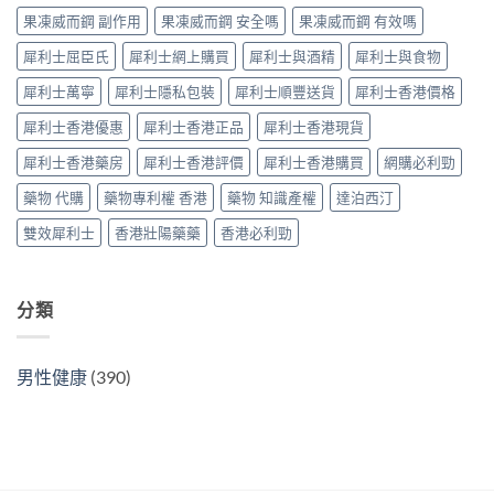
價
藥
購
指
果凍威而鋼 副作用
果凍威而鋼 安全嗎
果凍威而鋼 有效嗎
錢、
選
指
南〉
副
購
南〉
中
犀利士屈臣氏
犀利士網上購買
犀利士與酒精
犀利士與食物
作
指
中
用
南〉
犀利士萬寧
犀利士隱私包裝
犀利士順豐送貨
犀利士香港價格
全
中
面
犀利士香港優惠
犀利士香港正品
犀利士香港現貨
對
比
犀利士香港藥房
犀利士香港評價
犀利士香港購買
網購必利勁
（2026
更
藥物 代購
藥物專利權 香港
藥物 知識產權
達泊西汀
新）〉
中
雙效犀利士
香港壯陽藥藥
香港必利勁
分類
男性健康
(390)