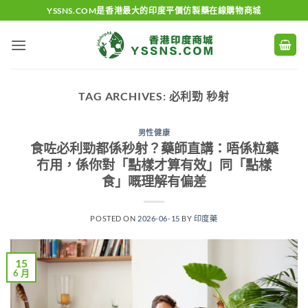
Skip
YSSNS.COM是香港最大的印度平價仿製藥在線購物商城
to
content
TAG ARCHIVES:
必利勁 秒射
男性健康
食咗必利勁都係秒射？藥師直講：唔係粒藥
冇用，係你對「點樣才算有效」同「點樣
食」嘅理解有偏差
POSTED ON
2026-06-15
BY
印度藥
15
6 月