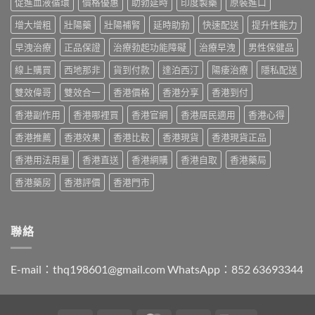
促進血液循環
價格優惠
助勃延時
印度製藥
原裝進口
貨
薦
度
算？
分
2026：
買
POXET-
增大增粗
壯陽藥
壯陽補腎
延時助勃
快速配送
提升性能力
辨
香
最
60
與
港
抵？
早洩治療
正品保證
治療勃起功能障礙
治療早洩
男性保健品
與
購
男
Super
原
買
士
線上購買
西地那非
貨到付款
達泊西汀
陽痿治療
隱私配送
Tadarise
廠
指
必
雙
比
南〉
睇
雙效偉哥
雙效合一
香港價格
香港分享
香港到付
效
較
中
的
片
及
香港副作用
香港哪裡買
香港官網
香港居民適用
香港心得
印
效
正
度
果
貨
香港推薦
香港效果
香港比較
香港現貨
香港現貨正品
仿
與
分
製
選
辨
香港用法用量
香港直送
香港網購
香港自取
香港藥局
藥
購
指
選
指
南〉
香港藥房
香港評價
香港門市
購
南〉
中
指
中
南〉
中
聯絡
E-mail：
thq198601@gmail.com
WhatsApp：852 63693344