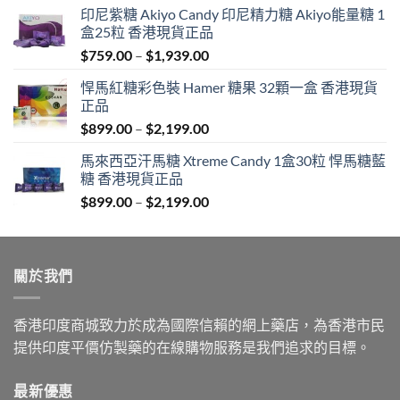
印尼紫糖 Akiyo Candy 印尼精力糖 Akiyo能量糖 1
盒25粒 香港現貨正品
Price
$
759.00
–
$
1,939.00
range:
悍馬紅糖彩色裝 Hamer 糖果 32顆一盒 香港現貨
$759.00
正品
through
Price
$
899.00
–
$
2,199.00
$1,939.00
range:
馬來西亞汗馬糖 Xtreme Candy 1盒30粒 悍馬糖藍
$899.00
糖 香港現貨正品
through
Price
$
899.00
–
$
2,199.00
$2,199.00
range:
$899.00
through
關於我們
$2,199.00
香港印度商城致力於成為國際信賴的網上藥店，為香港市民
提供印度平價仿製藥的在線購物服務是我們追求的目標。
最新優惠