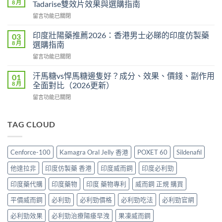
2026
8 月
Tadarise雙效片效果與選購指南
印
全
在
留言功能已關閉
度
攻
〈雙
版
略：
效
價
印度壯陽藥推薦2026：香港男士必睇的印度仿製藥
03
印
犀
格
8 月
選購指南
度
利
2026：
版
在
留言功能已關閉
士
香
Viagra
〈印
價
港
售
度
格
汗馬糖vs悍馬糖邊隻好？成分、效果、價錢、副作用
01
哪
價
壯
2026：
8 月
全面對比（2026更新）
裡
比
陽
香
買
較、
在
留言功能已關閉
藥
港
最
正
〈汗
推
邊
划
貨
馬
薦
度
算？
分
糖
TAG CLOUD
2026：
買
POXET-
辨
vs
香
最
60
與
悍
港
抵？
與
購
馬
男
Super
Cenforce-100
Kamagra Oral Jelly 香港
POXET 60
Sildenafil
原
買
糖
士
Tadarise
廠
指
邊
必
雙
他達拉非
印度仿製藥 香港
印度威而鋼
印度必利勁
比
南〉
隻
睇
效
較
中
好？
的
印度藥代購
印度藥物
印度 藥物專利
威而鋼 正規 購買
片
及
成
印
效
正
分、
平價威而鋼
必利勁
必利勁價格
必利勁吃法
必利勁官網
度
果
貨
效
仿
與
分
果、
必利勁效果
必利勁治療陽痿早洩
果凍威而鋼
製
選
辨