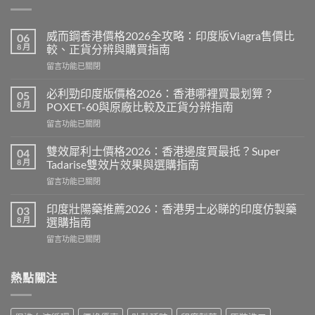
威而鋼香港價格2026全攻略：印度版Viagra售價比
06
8 月
較、正貨分辨與購買指南
在
留言功能已關閉
〈威
而
必利勁印度版價格2026：香港哪裡買最划算？
05
鋼
8 月
POXET-60與原廠比較及正貨分辨指南
香
在
留言功能已關閉
港
〈必
價
利
格
雙效犀利士價格2026：香港邊度買最抵？Super
04
勁
2026
8 月
Tadarise雙效片效果與選購指南
印
全
在
留言功能已關閉
度
攻
〈雙
版
略：
效
價
印度壯陽藥推薦2026：香港男士必睇的印度仿製藥
03
印
犀
格
8 月
選購指南
度
利
2026：
版
在
留言功能已關閉
士
香
Viagra
〈印
價
港
售
度
格
哪
價
壯
熱點關注
2026：
裡
比
陽
香
買
較、
藥
港
最
正
推
邊
划