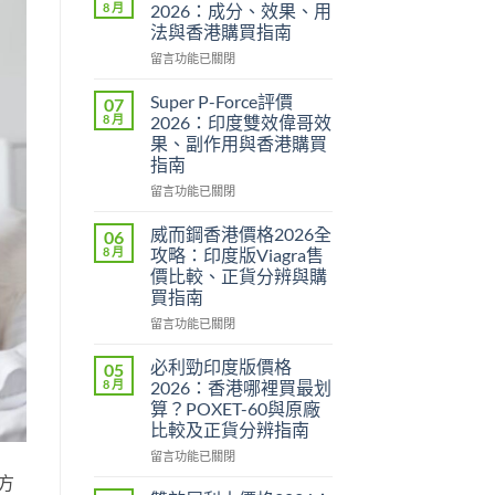
8 月
2026：成分、效果、用
法與香港購買指南
在
留言功能已關閉
〈永
春
Super P-Force評價
07
糖
8 月
2026：印度雙效偉哥效
B
果、副作用與香港購買
群
指南
Candy
功
在
留言功能已關閉
效
〈Super
2026：
P-
威而鋼香港價格2026全
06
成
Force
8 月
攻略：印度版Viagra售
分、
評
價比較、正貨分辨與購
效
價
買指南
果、
2026：
用
印
在
留言功能已關閉
法
度
〈威
與
雙
而
必利勁印度版價格
05
香
效
鋼
8 月
2026：香港哪裡買最划
港
偉
香
算？POXET-60與原廠
購
哥
港
比較及正貨分辨指南
買
效
價
指
果、
格
在
留言功能已關閉
南〉
副
2026
〈必
方
中
作
全
利