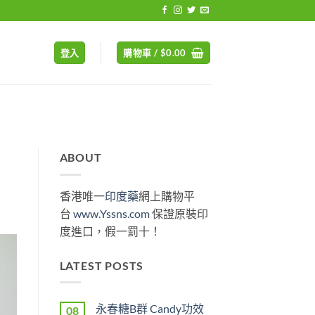
登入
購物車 /
$
0.00
ABOUT
香港唯一
印度藥
網上購物平
台
www.Yssns.com
保證原裝印
度進口，假一罰十！
LATEST POSTS
永春糖B群 Candy功效
08