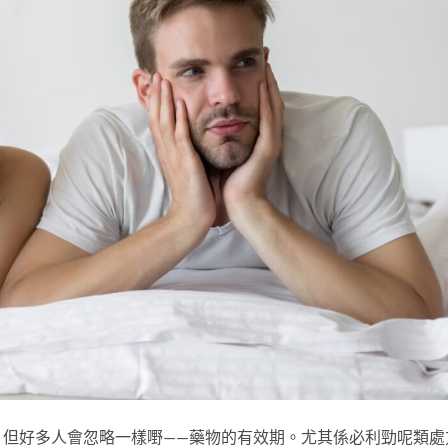
，但好多人會忽略一樣嘢——藥物的有效期。尤其係必利勁呢類處