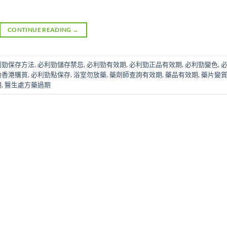
CONTINUE READING
→
利勁保存方法
,
必利勁儲存禁忌
,
必利勁有效期
,
必利勁正品有效期
,
必利勁變色
,
勁香港購買
,
必利勁點保存
,
浴室勿放藥
,
藥劑師查詢有效期
,
藥品有效期
,
藥片變
期
,
醫生處方藥過期