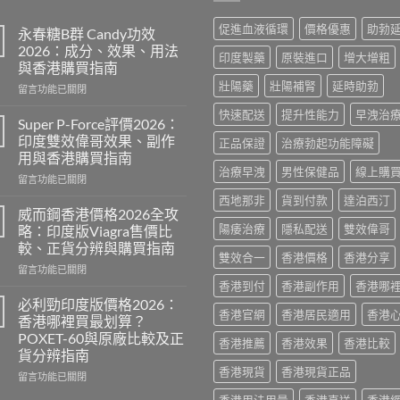
促進血液循環
價格優惠
助勃
永春糖B群 Candy功效
2026：成分、效果、用法
印度製藥
原裝進口
增大增粗
與香港購買指南
壯陽藥
壯陽補腎
延時助勃
在
留言功能已關閉
〈永
快速配送
提升性能力
早洩治
春
Super P-Force評價2026：
糖
印度雙效偉哥效果、副作
正品保證
治療勃起功能障礙
B
用與香港購買指南
群
治療早洩
男性保健品
線上購
在
Candy
留言功能已關閉
〈Super
功
西地那非
貨到付款
達泊西汀
P-
效
威而鋼香港價格2026全攻
Force
2026：
陽痿治療
隱私配送
雙效偉哥
略：印度版Viagra售價比
評
成
較、正貨分辨與購買指南
價
分、
雙效合一
香港價格
香港分享
在
2026：
留言功能已關閉
效
〈威
印
香港到付
香港副作用
香港哪
果、
而
度
用
必利勁印度版價格2026：
香港官網
香港居民適用
香港
鋼
雙
法
香港哪裡買最划算？
香
效
與
POXET-60與原廠比較及正
香港推薦
香港效果
香港比較
港
偉
香
貨分辨指南
價
哥
港
香港現貨
香港現貨正品
格
效
在
購
留言功能已關閉
2026
果、
〈必
買