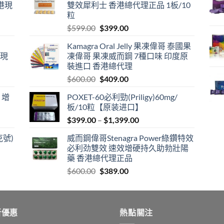
港現
雙效犀利士 香港總代理正品 1板/10
粒
Original
Current
$
599.00
$
399.00
price
price
Kamagra Oral Jelly 果凍偉哥 泰國果
was:
is:
港現
凍偉哥 果凍威而鋼 7種口味 印度原
$599.00.
$399.00.
裝進口 香港總代理
Original
Current
$
600.00
$
409.00
price
price
 增
POXET-60必利勁(Priligy)60mg/
was:
is:
板/10粒【原装进口】
$600.00.
$409.00.
Price
$
399.00
–
$
1,399.00
range:
克號)
威而鋼偉哥Stenagra Power綠鑽特效
$399.00
必利劲雙效 速效增硬持久助勃壯陽
through
藥 香港總代理正品
$1,399.00
Original
Current
$
600.00
$
389.00
price
price
was:
is:
$600.00.
$389.00.
新優惠
熱點關注