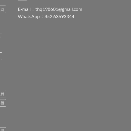
E-mail：
thq198601@gmail.com
延時
WhatsApp：852 63693344
療
買
裡買
心得