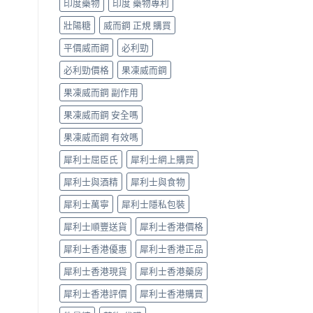
印度藥物
印度 藥物專利
辨
果
指
與
壯陽糖
威而鋼 正規 購買
南〉
選
中
購
平價威而鋼
必利勁
指
南〉
必利勁價格
果凍威而鋼
中
果凍威而鋼 副作用
果凍威而鋼 安全嗎
果凍威而鋼 有效嗎
犀利士屈臣氏
犀利士網上購買
犀利士與酒精
犀利士與食物
犀利士萬寧
犀利士隱私包裝
犀利士順豐送貨
犀利士香港價格
犀利士香港優惠
犀利士香港正品
犀利士香港現貨
犀利士香港藥房
犀利士香港評價
犀利士香港購買