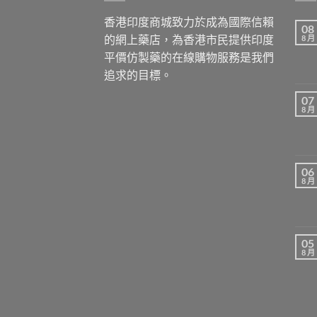
香港印度商城致力於成為國際信賴
08
的網上藥店，為香港市民提供印度
8 月
平價仿製藥的在線購物服務是我們
追求的目標。
07
8 月
06
8 月
05
8 月