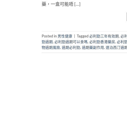
藥，一盒可能唔 […]
Posted in
男性健康
|
Tagged
必利勁三年有效期
,
必
勁過期
,
必利勁過期可以食嗎
,
必利勁香港藥房
,
必利
物過期風險
,
過期必利勁
,
過期藥副作用
,
達泊西汀過