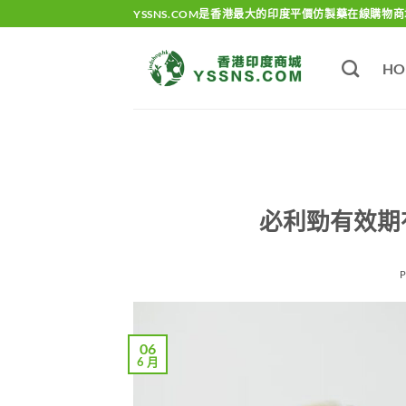
Skip
YSSNS.COM是香港最大的印度平價仿製藥在線購物商
to
content
HO
必利勁有效期
06
6 月