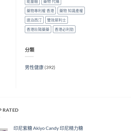
能量糖
藥物 代購
藥物專利權 香港
藥物 知識產權
達泊西汀
雙效犀利士
香港壯陽藥藥
香港必利勁
分類
男性健康
(392)
P RATED
印尼紫糖 Akiyo Candy 印尼精力糖