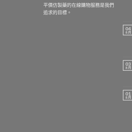
平價仿製藥的在線購物服務是我們
追求的目標。
04
8 月
03
8 月
01
8 月