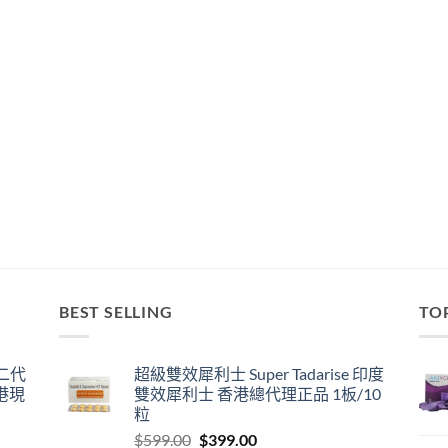
BEST SELLING
TO
囊二代
超級雙效犀利士 Super Tadarise 印度
港現
雙效犀利士 香港總代理正品 1板/10
粒
Original
Current
$
599.00
$
399.00