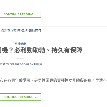
CONTINUE READING
→
,
必利勁
,
必利勁價格
,
達泊西汀
男性健康
司機？必利勁助勃、持久有保障
POSTED ON
2022-08-07
BY
印度藥
分布在各個年齡階層，是男性常見的壹種性功能障礙疾病。早泄不
CONTINUE READING
→