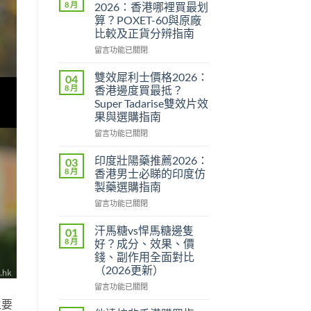
8 月
2026：香港哪裡買最划
算？POXET-60與原廠
比較及正貨分辨指南
在
留言功能已關閉
〈必
利
雙效犀利士價格2026：
04
勁
8 月
香港邊度買最抵？
印
Super Tadarise雙效片效
度
果與選購指南
版
價
在
留言功能已關閉
格
〈雙
2026：
效
印度壯陽藥推薦2026：
03
香
犀
8 月
香港男士必睇的印度仿
港
利
製藥選購指南
哪
士
裡
在
價
留言功能已關閉
買
〈印
格
最
度
2026：
汗馬糖vs悍馬糖邊隻
01
划
壯
香
8 月
好？成分、效果、價
算？
陽
港
錢、副作用全面對比
POXET-
藥
邊
（2026更新）
60
推
度
與
薦
買
在
留言功能已關閉
原
2026：
最
〈汗
主要
廠
香
抵？
馬