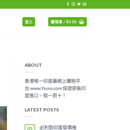
登入
購物車 /
$
0.00
ABOUT
香港唯一
印度藥
網上購物平
台
www.Yssns.com
保證原裝印
度進口，假一罰十！
LATEST POSTS
必利勁印度版價格
05