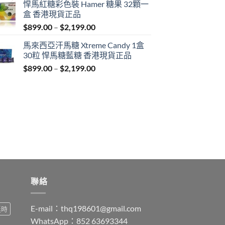
悍馬紅糖彩色裝 Hamer 糖果 32顆一
$759.00
盒 香港現貨正品
through
Price
$
899.00
–
$
2,199.00
$1,939.00
range:
馬來西亞汗馬糖 Xtreme Candy 1盒
$899.00
30粒 悍馬糖藍糖 香港現貨正品
through
Price
$
899.00
–
$
2,199.00
$2,199.00
range:
$899.00
through
$2,199.00
聯絡
E-mail：
thq198601@gmail.com
延時
WhatsApp：852 63693344