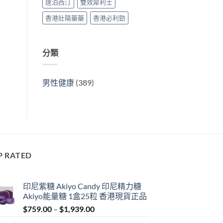
達泊西汀
雙效犀利士
香港壯陽藥藥
香港必利勁
分類
男性健康
(389)
P RATED
印尼紫糖 Akiyo Candy 印尼精力糖
Akiyo能量糖 1盒25粒 香港現貨正品
Price
$
759.00
–
$
1,939.00
range: