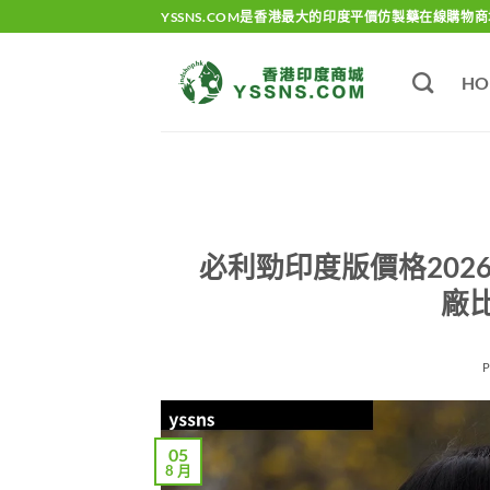
Skip
YSSNS.COM是香港最大的印度平價仿製藥在線購物商
to
content
HO
必利勁印度版價格2026
廠
05
8 月