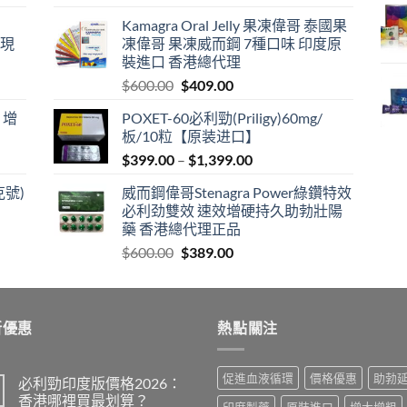
price
price
Kamagra Oral Jelly 果凍偉哥 泰國果
was:
is:
港現
凍偉哥 果凍威而鋼 7種口味 印度原
$599.00.
$399.00.
裝進口 香港總代理
Original
Current
$
600.00
$
409.00
price
price
 增
POXET-60必利勁(Priligy)60mg/
was:
is:
板/10粒【原装进口】
$600.00.
$409.00.
Price
$
399.00
–
$
1,399.00
range:
克號)
威而鋼偉哥Stenagra Power綠鑽特效
$399.00
必利劲雙效 速效增硬持久助勃壯陽
through
藥 香港總代理正品
$1,399.00
Original
Current
$
600.00
$
389.00
price
price
was:
is:
$600.00.
$389.00.
新優惠
熱點關注
促進血液循環
價格優惠
助勃
必利勁印度版價格2026：
香港哪裡買最划算？