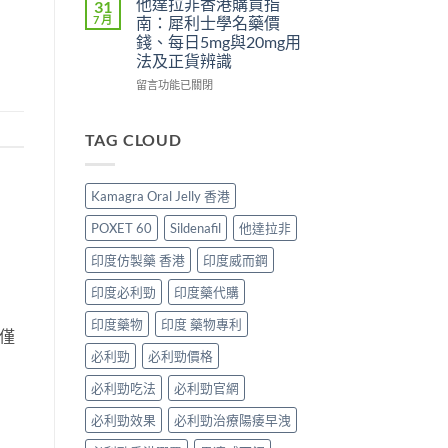
他達拉非香港購買指
31
比
港
Super
糖
7 月
南：犀利士學名藥價
較
男
Tadarise
vs
錢、每日5mg與20mg用
及
士
雙
悍
法及正貨辨識
正
必
效
馬
貨
睇
片
糖
在
留言功能已關閉
分
的
效
邊
〈他
辨
印
果
隻
達
指
度
與
好？
拉
TAG CLOUD
南〉
仿
選
成
非
中
製
購
分、
香
藥
指
效
港
Kamagra Oral Jelly 香港
選
南〉
果、
購
購
中
價
買
POXET 60
Sildenafil
他達拉非
指
錢、
指
南〉
副
南：
印度仿製藥 香港
印度威而鋼
中
作
犀
用
利
印度必利勁
印度藥代購
全
士
面
學
印度藥物
印度 藥物專利
僅
對
名
必利勁
必利勁價格
比
藥
（2026
價
必利勁吃法
必利勁官網
更
錢、
新）〉
每
必利勁效果
必利勁治療陽痿早洩
中
日
5mg