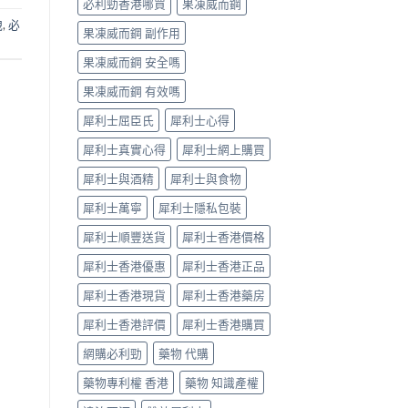
必利勁香港哪買
果凍威而鋼
與
洩
,
必
20mg
果凍威而鋼 副作用
用
法
果凍威而鋼 安全嗎
及
正
果凍威而鋼 有效嗎
貨
辨
犀利士屈臣氏
犀利士心得
識〉
犀利士真實心得
犀利士網上購買
中
犀利士與酒精
犀利士與食物
犀利士萬寧
犀利士隱私包裝
犀利士順豐送貨
犀利士香港價格
犀利士香港優惠
犀利士香港正品
犀利士香港現貨
犀利士香港藥房
犀利士香港評價
犀利士香港購買
網購必利勁
藥物 代購
藥物專利權 香港
藥物 知識產權