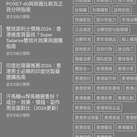
印度製藥
原裝進口
增大增粗
POXET-60與原廠比較及正
貨分辨指南
壯陽藥
壯陽補腎
延時助勃
在
留言功能已關閉
快速配送
提升性能力
早洩治
〈必
利
雙效犀利士價格2026：香
正品保證
治療勃起功能障礙
勁
港邊度買最抵？Super
印
治療早洩
男性保健品
線上購
Tadarise雙效片效果與選購
度
指南
版
西地那非
貨到付款
達泊西汀
價
在
留言功能已關閉
格
〈雙
陽痿治療
隱私配送
雙效偉哥
2026：
效
印度壯陽藥推薦2026：香
雙效合一
香港價格
香港分享
香
犀
港男士必睇的印度仿製藥
港
利
選購指南
香港到付
香港副作用
香港哪
哪
士
裡
在
價
留言功能已關閉
香港官網
香港居民適用
香港
買
〈印
格
最
度
2026：
汗馬糖vs悍馬糖邊隻好？
香港推薦
香港效果
香港比較
划
壯
香
成分、效果、價錢、副作
算？
陽
港
用全面對比（2026更新）
香港現貨
香港現貨正品
POXET-
藥
邊
在
60
推
留言功能已關閉
度
香港用法用量
香港直送
香港
〈汗
與
薦
買
馬
原
2026：
最
香港自取
香港藥局
香港藥房
糖
廠
香
抵？
vs
比
港
Super