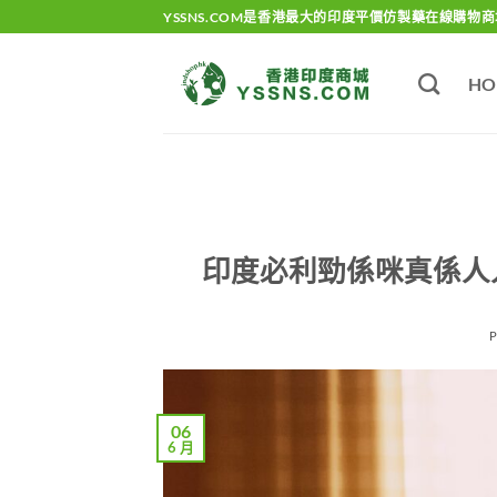
Skip
YSSNS.COM是香港最大的印度平價仿製藥在線購物商
to
content
HO
印度必利勁係咪真係人
06
6 月