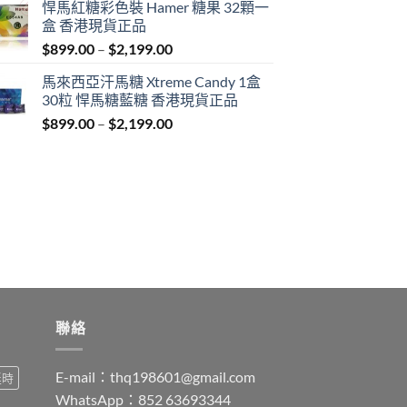
悍馬紅糖彩色裝 Hamer 糖果 32顆一
$759.00
盒 香港現貨正品
through
Price
$
899.00
–
$
2,199.00
$1,939.00
range:
馬來西亞汗馬糖 Xtreme Candy 1盒
$899.00
30粒 悍馬糖藍糖 香港現貨正品
through
Price
$
899.00
–
$
2,199.00
$2,199.00
range:
$899.00
through
$2,199.00
聯絡
E-mail：
thq198601@gmail.com
延時
WhatsApp：852 63693344