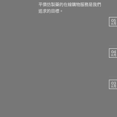
平價仿製藥的在線購物服務是我們
追求的目標。
05
8 月
04
8 月
03
8 月