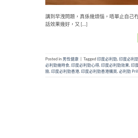
講到早洩問題，真係幾煩惱，唔單止自己
話效果幾好，又 […]
Posted in
男性健康
|
Tagged
印度必利勁
,
印度必利勁 
必利勁幾時食
,
印度必利勁心得
,
印度必利勁效果
,
印
險
,
印度必利勁香港
,
印度必利勁香港購買
,
必利勁 Pril