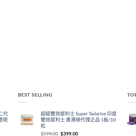
BEST SELLING
TO
囊二代
超級雙效犀利士 Super Tadarise 印度
港現
雙效犀利士 香港總代理正品 1板/10
粒
Original
Current
$
599.00
$
399.00