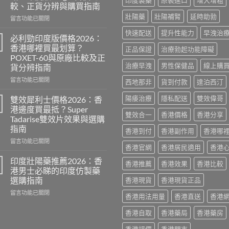
印度製藥
原裝進口
增大增粗
較、正貨分辨與購買指南
壯陽藥
壯陽補腎
延時助勃
在
留言功能已關閉
〈威
快速配送
提升性能力
早洩治
而
必利勁印度版價格2026：
鋼
香港哪裡買最划算？
正品保證
治療勃起功能障礙
香
POXET-60與原廠比較及正
港
治療早洩
男性保健品
線上購
貨分辨指南
價
格
在
留言功能已關閉
西地那非
貨到付款
達泊西汀
2026
〈必
全
利
陽痿治療
隱私配送
雙效偉哥
雙效犀利士價格2026：香
攻
勁
港邊度買最抵？Super
略：
印
雙效合一
香港價格
香港分享
Tadarise雙效片效果與選購
印
度
指南
香港到付
香港副作用
香港哪
度
版
版
價
在
留言功能已關閉
香港官網
香港居民適用
香港
Viagra
格
〈雙
售
2026：
效
印度壯陽藥推薦2026：香
香港推薦
香港效果
香港比較
價
香
犀
港男士必睇的印度仿製藥
比
港
利
選購指南
香港現貨
香港現貨正品
較、
哪
士
正
裡
在
價
留言功能已關閉
香港用法用量
香港直送
香港
貨
買
〈印
格
分
最
度
2026：
香港自取
香港藥局
香港藥房
辨
划
壯
香
與
算？
陽
港