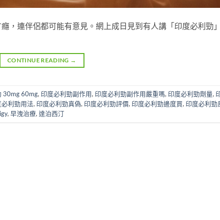
冇癮，連伴侶都可能有意見。網上成日見到有人講「印度必利勁
CONTINUE READING
→
30mg 60mg
,
印度必利勁副作用
,
印度必利勁副作用嚴重嗎
,
印度必利勁劑量
,
度必利勁用法
,
印度必利勁真偽
,
印度必利勁評價
,
印度必利勁邊度買
,
印度必利勁
igy
,
早洩治療
,
達泊西汀