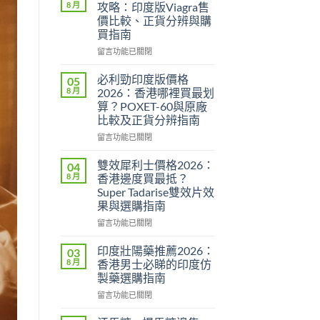
8 月
攻略：印度版Viagra售
價比較、正貨分辨與購
買指南
在
留言功能已關閉
〈威
而
必利勁印度版價格
05
鋼
8 月
2026：香港哪裡買最划
香
算？POXET-60與原廠
港
比較及正貨分辨指南
價
格
在
留言功能已關閉
2026
〈必
全
利
雙效犀利士價格2026：
04
攻
勁
8 月
香港邊度買最抵？
略：
印
Super Tadarise雙效片效
印
度
果與選購指南
度
版
版
價
在
留言功能已關閉
Viagra
格
〈雙
售
2026：
效
印度壯陽藥推薦2026：
03
價
香
犀
8 月
香港男士必睇的印度仿
比
港
利
製藥選購指南
較、
哪
士
正
裡
在
價
留言功能已關閉
貨
買
〈印
格
分
最
度
2026：