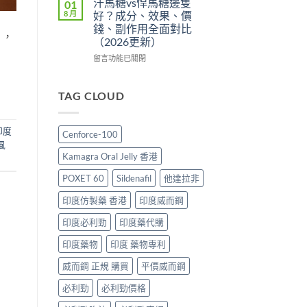
汗馬糖vs悍馬糖邊隻
01
辨
划
壯
香
8 月
好？成分、效果、價
與
算？
陽
港
錢、副作用全面對比
購
POXET-
藥
」，
邊
（2026更新）
買
60
推
度
指
與
薦
買
在
留言功能已關閉
南〉
原
2026：
最
〈汗
中
廠
香
抵？
馬
比
港
Super
糖
TAG CLOUD
較
男
Tadarise
vs
及
士
雙
悍
正
必
效
馬
印度
Cenforce-100
貨
睇
片
糖
風
分
的
效
邊
Kamagra Oral Jelly 香港
辨
印
果
隻
指
度
與
好？
POXET 60
Sildenafil
他達拉非
南〉
仿
選
成
中
製
購
分、
印度仿製藥 香港
印度威而鋼
藥
指
效
選
南〉
果、
印度必利勁
印度藥代購
購
中
價
印度藥物
印度 藥物專利
指
錢、
南〉
副
威而鋼 正規 購買
平價威而鋼
中
作
用
必利勁
必利勁價格
全
面