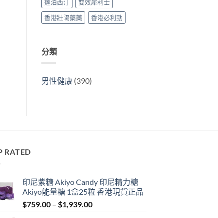
達泊西汀
雙效犀利士
香港壯陽藥藥
香港必利勁
分類
男性健康
(390)
P RATED
印尼紫糖 Akiyo Candy 印尼精力糖
Akiyo能量糖 1盒25粒 香港現貨正品
Price
$
759.00
–
$
1,939.00
range: