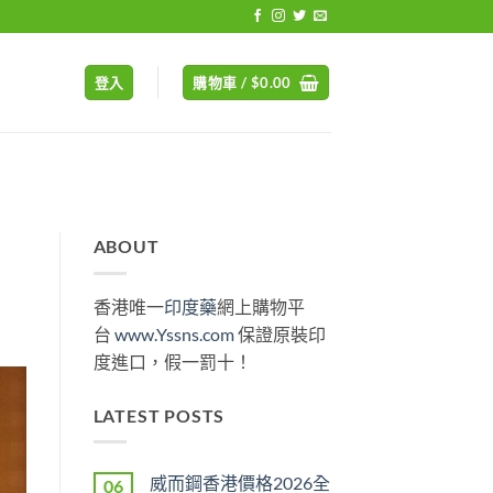
登入
購物車 /
$
0.00
ABOUT
香港唯一
印度藥
網上購物平
台
www.Yssns.com
保證原裝印
度進口，假一罰十！
LATEST POSTS
威而鋼香港價格2026全
06