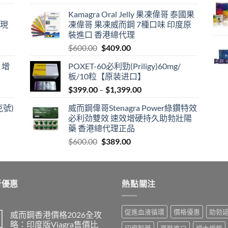
price
price
Kamagra Oral Jelly 果凍偉哥 泰國果
was:
is:
港現
凍偉哥 果凍威而鋼 7種口味 印度原
$599.00.
$399.00.
裝進口 香港總代理
Original
Current
$
600.00
$
409.00
price
price
 增
POXET-60必利勁(Priligy)60mg/
was:
is:
板/10粒【原装进口】
$600.00.
$409.00.
Price
$
399.00
–
$
1,399.00
range:
克號)
威而鋼偉哥Stenagra Power綠鑽特效
$399.00
必利劲雙效 速效增硬持久助勃壯陽
through
藥 香港總代理正品
$1,399.00
Original
Current
$
600.00
$
389.00
price
price
was:
is:
$600.00.
$389.00.
新優惠
熱點關注
促進血液循環
價格優惠
助勃
威而鋼香港價格2026全攻
略：印度版Viagra售價比