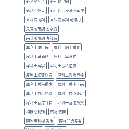
必利勁吃法
必利勁官網
對
比
必利勁效果
必利勁治療陽痿早洩
（2026
更
果凍威而鋼
果凍威而鋼 副作用
新）〉
中
果凍威而鋼 安全嗎
果凍威而鋼 有效嗎
犀利士屈臣氏
犀利士網上購買
犀利士與酒精
犀利士與食物
犀利士萬寧
犀利士隱私包裝
犀利士順豐送貨
犀利士香港價格
犀利士香港優惠
犀利士香港正品
犀利士香港現貨
犀利士香港藥房
犀利士香港評價
犀利士香港購買
網購必利勁
藥物 代購
藥物專利權 香港
藥物 知識產權