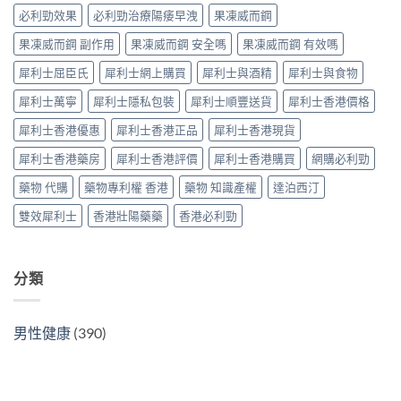
仿
與
分
果、
必利勁效果
必利勁治療陽痿早洩
果凍威而鋼
製
選
辨
價
藥
購
指
果凍威而鋼 副作用
果凍威而鋼 安全嗎
果凍威而鋼 有效嗎
錢、
選
指
南〉
副
購
南〉
中
犀利士屈臣氏
犀利士網上購買
犀利士與酒精
犀利士與食物
作
指
中
用
南〉
犀利士萬寧
犀利士隱私包裝
犀利士順豐送貨
犀利士香港價格
全
中
面
犀利士香港優惠
犀利士香港正品
犀利士香港現貨
對
比
犀利士香港藥房
犀利士香港評價
犀利士香港購買
網購必利勁
（2026
更
藥物 代購
藥物專利權 香港
藥物 知識產權
達泊西汀
新）〉
中
雙效犀利士
香港壯陽藥藥
香港必利勁
分類
男性健康
(390)