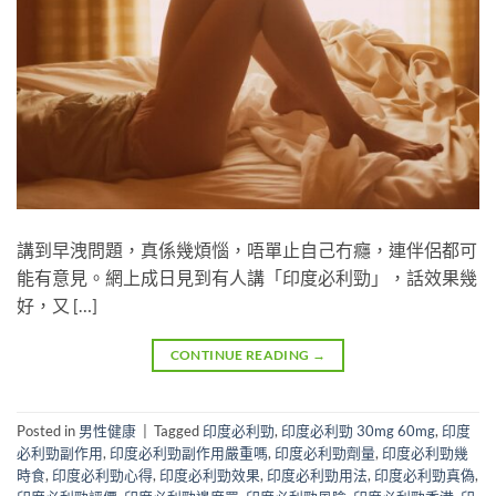
講到早洩問題，真係幾煩惱，唔單止自己冇癮，連伴侶都可
能有意見。網上成日見到有人講「印度必利勁」，話效果幾
好，又 […]
CONTINUE READING
→
Posted in
男性健康
|
Tagged
印度必利勁
,
印度必利勁 30mg 60mg
,
印度
必利勁副作用
,
印度必利勁副作用嚴重嗎
,
印度必利勁劑量
,
印度必利勁幾
時食
,
印度必利勁心得
,
印度必利勁效果
,
印度必利勁用法
,
印度必利勁真偽
,