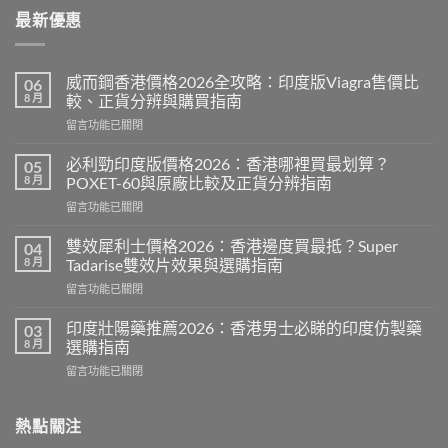
最新優惠
威而鋼香港價格2026全攻略：印度版Viagra售價比
06
8 月
較、正貨分辨與購買指南
在
留言功能已關閉
〈威
而
必利勁印度版價格2026：香港哪裡買最划算？
05
鋼
8 月
POXET-60與原廠比較及正貨分辨指南
香
在
留言功能已關閉
港
〈必
價
利
格
雙效犀利士價格2026：香港邊度買最抵？Super
04
勁
2026
8 月
Tadarise雙效片效果與選購指南
印
全
在
留言功能已關閉
度
攻
〈雙
版
略：
效
價
印度壯陽藥推薦2026：香港男士必睇的印度仿製藥
03
印
犀
格
8 月
選購指南
度
利
2026：
版
在
留言功能已關閉
士
香
Viagra
〈印
價
港
售
度
格
哪
價
壯
熱點關注
2026：
裡
比
陽
香
買
較、