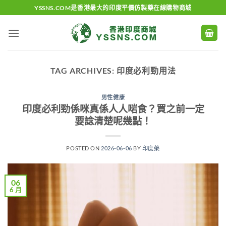
Skip
YSSNS.COM是香港最大的印度平價仿製藥在線購物商城
to
content
TAG ARCHIVES:
印度必利勁用法
男性健康
印度必利勁係咪真係人人啱食？買之前一定
要諗清楚呢幾點！
POSTED ON
2026-06-06
BY
印度藥
06
6 月