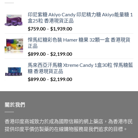
印尼紫糖 Akiyo Candy 印尼精力糖 Akiyo能量糖 1
盒25粒 香港現貨正品
Price
$
759.00
–
$
1,939.00
range:
悍馬紅糖彩色裝 Hamer 糖果 32顆一盒 香港現貨
$759.00
正品
through
Price
$
899.00
–
$
2,199.00
$1,939.00
range:
馬來西亞汗馬糖 Xtreme Candy 1盒30粒 悍馬糖藍
$899.00
糖 香港現貨正品
through
Price
$
899.00
–
$
2,199.00
$2,199.00
range:
$899.00
through
關於我們
$2,199.00
香港印度商城致力於成為國際信賴的網上藥店，為香港市民
提供印度平價仿製藥的在線購物服務是我們追求的目標。