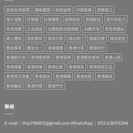
藥
港
最
正
推
邊
划
促進血液循環
價格優惠
助勃延時
印度製藥
原裝進口
貨
薦
度
算？
分
2026：
買
POXET-
增大增粗
壯陽藥
壯陽補腎
延時助勃
快速配送
提升性能力
辨
香
最
60
與
港
抵？
早洩治療
正品保證
治療勃起功能障礙
治療早洩
男性保健品
與
購
男
Super
原
買
士
線上購買
西地那非
貨到付款
達泊西汀
陽痿治療
隱私配送
Tadarise
廠
指
必
雙
比
南〉
睇
雙效偉哥
雙效合一
香港價格
香港分享
香港到付
效
較
中
的
片
及
香港副作用
香港哪裡買
香港官網
香港居民適用
香港心得
印
效
正
度
果
貨
香港推薦
香港效果
香港比較
香港現貨
香港現貨正品
仿
與
分
製
選
辨
香港用法用量
香港直送
香港網購
香港自取
香港藥局
藥
購
指
選
指
南〉
香港藥房
香港評價
香港門市
購
南〉
中
指
中
南〉
中
聯絡
E-mail：
thq198601@gmail.com
WhatsApp：852 63693344