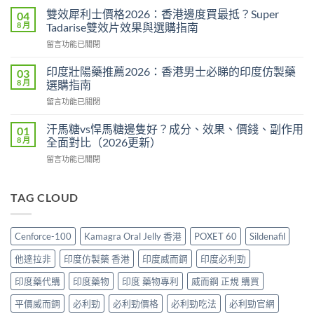
利
格
雙效犀利士價格2026：香港邊度買最抵？Super
04
勁
2026
8 月
Tadarise雙效片效果與選購指南
印
全
在
留言功能已關閉
度
攻
〈雙
版
略：
效
價
印度壯陽藥推薦2026：香港男士必睇的印度仿製藥
03
印
犀
格
8 月
選購指南
度
利
2026：
版
在
留言功能已關閉
士
香
Viagra
〈印
價
港
售
度
格
汗馬糖vs悍馬糖邊隻好？成分、效果、價錢、副作用
01
哪
價
壯
2026：
8 月
全面對比（2026更新）
裡
比
陽
香
買
較、
在
留言功能已關閉
藥
港
最
正
〈汗
推
邊
划
貨
馬
薦
度
算？
分
糖
TAG CLOUD
2026：
買
POXET-
辨
vs
香
最
60
與
悍
港
抵？
與
購
馬
男
Super
Cenforce-100
Kamagra Oral Jelly 香港
POXET 60
Sildenafil
原
買
糖
士
Tadarise
廠
指
邊
必
雙
他達拉非
印度仿製藥 香港
印度威而鋼
印度必利勁
比
南〉
隻
睇
效
較
中
好？
的
印度藥代購
印度藥物
印度 藥物專利
威而鋼 正規 購買
片
及
成
印
效
正
分、
平價威而鋼
必利勁
必利勁價格
必利勁吃法
必利勁官網
度
果
貨
效