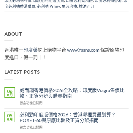
印度必利勁評價
,
印度必利勁邊度買
,
印度必利勁風險
,
印度必利勁香港
,
印
度必利勁香港購買
,
必利勁 Priligy
,
早洩治療
,
達泊西汀
ABOUT
香港唯一
印度藥
網上購物平台
www.Yssns.com
保證原裝印
度進口，假一罰十！
LATEST POSTS
威而鋼香港價格2026全攻略：印度版Viagra售價比
06
8 月
較、正貨分辨與購買指南
在
留言功能已關閉
〈威
而
必利勁印度版價格2026：香港哪裡買最划算？
05
鋼
8 月
POXET-60與原廠比較及正貨分辨指南
香
在
留言功能已關閉
港
〈必
價