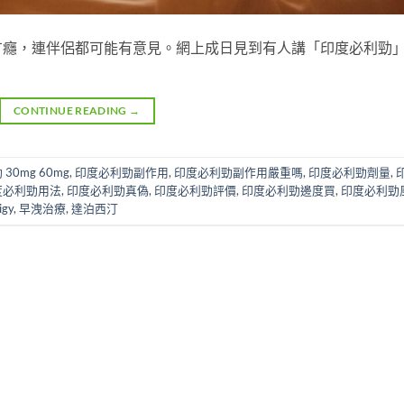
冇癮，連伴侶都可能有意見。網上成日見到有人講「印度必利勁
CONTINUE READING
→
30mg 60mg
,
印度必利勁副作用
,
印度必利勁副作用嚴重嗎
,
印度必利勁劑量
,
度必利勁用法
,
印度必利勁真偽
,
印度必利勁評價
,
印度必利勁邊度買
,
印度必利勁
igy
,
早洩治療
,
達泊西汀