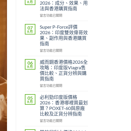
8 月
2026：成分、效果、用
法與香港購買指南
在
留言功能已關閉
〈永
春
Super P-Force評價
07
糖
8 月
2026：印度雙效偉哥效
B
果、副作用與香港購買
群
指南
Candy
功
在
留言功能已關閉
效
〈Super
2026：
P-
威而鋼香港價格2026全
06
成
Force
8 月
攻略：印度版Viagra售
分、
評
價比較、正貨分辨與購
效
價
買指南
果、
2026：
用
印
在
留言功能已關閉
法
度
〈威
與
雙
而
必利勁印度版價格
05
香
效
鋼
8 月
2026：香港哪裡買最划
港
偉
香
算？POXET-60與原廠
購
哥
港
比較及正貨分辨指南
買
效
價
指
果、
格
在
留言功能已關閉
南〉
副
2026
〈必
中
作
全
利