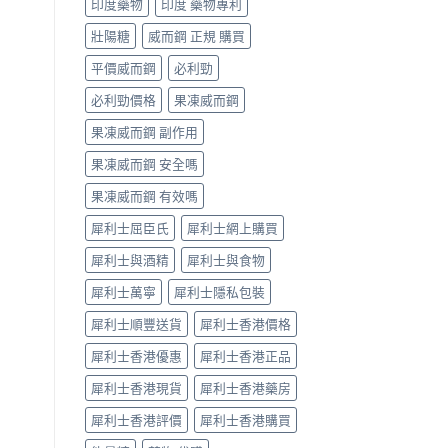
印度藥物
印度 藥物專利
辨
果
指
與
壯陽糖
威而鋼 正規 購買
南〉
選
中
購
平價威而鋼
必利勁
指
南〉
必利勁價格
果凍威而鋼
中
果凍威而鋼 副作用
果凍威而鋼 安全嗎
果凍威而鋼 有效嗎
犀利士屈臣氏
犀利士網上購買
犀利士與酒精
犀利士與食物
犀利士萬寧
犀利士隱私包裝
犀利士順豐送貨
犀利士香港價格
犀利士香港優惠
犀利士香港正品
犀利士香港現貨
犀利士香港藥房
犀利士香港評價
犀利士香港購買