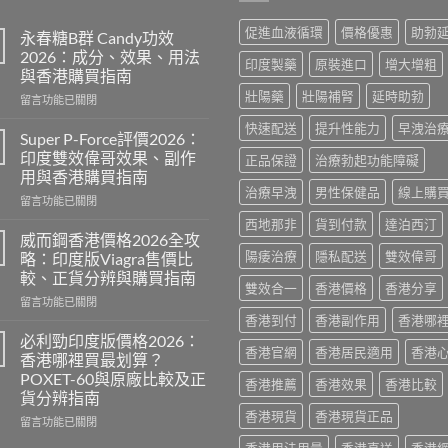
促進血液循環
價格優惠
助勃
永春糖B群 Candy功效
2026：成分、效果、用法
印度製藥
原裝進口
增大增粗
與香港購買指南
壯陽藥
壯陽補腎
延時助勃
在
留言功能已關閉
〈永
快速配送
提升性能力
早洩治
春
Super P-Force評價2026：
糖
印度雙效偉哥效果、副作
正品保證
治療勃起功能障礙
B
用與香港購買指南
群
治療早洩
男性保健品
線上購
在
Candy
留言功能已關閉
〈Super
功
西地那非
貨到付款
達泊西汀
P-
效
威而鋼香港價格2026全攻
Force
2026：
陽痿治療
隱私配送
雙效偉哥
略：印度版Viagra售價比
評
成
較、正貨分辨與購買指南
價
分、
雙效合一
香港價格
香港分享
在
2026：
留言功能已關閉
效
〈威
印
香港到付
香港副作用
香港哪
果、
而
度
用
必利勁印度版價格2026：
香港官網
香港居民適用
香港
鋼
雙
法
香港哪裡買最划算？
香
效
與
POXET-60與原廠比較及正
香港推薦
香港效果
香港比較
港
偉
香
貨分辨指南
價
哥
港
香港現貨
香港現貨正品
格
效
在
購
留言功能已關閉
2026
果、
〈必
買