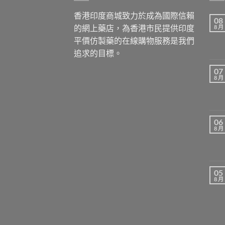
香港印度商城致力於成為國際信賴
08
的網上藥店，為香港市民提供印度
8 月
平價仿製藥的在線購物服務是我們
追求的目標。
07
8 月
06
8 月
05
8 月