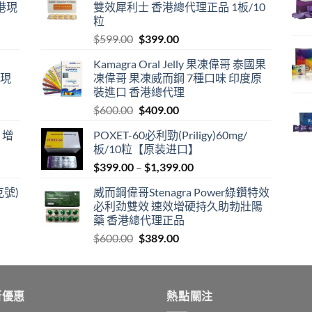
港現
雙效犀利士 香港總代理正品 1板/10
粒
Original
Current
$
599.00
$
399.00
price
price
Kamagra Oral Jelly 果凍偉哥 泰國果
was:
is:
港現
凍偉哥 果凍威而鋼 7種口味 印度原
$599.00.
$399.00.
裝進口 香港總代理
Original
Current
$
600.00
$
409.00
price
price
 增
POXET-60必利勁(Priligy)60mg/
was:
is:
板/10粒【原装进口】
$600.00.
$409.00.
Price
$
399.00
–
$
1,399.00
range:
克號)
威而鋼偉哥Stenagra Power綠鑽特效
$399.00
必利劲雙效 速效增硬持久助勃壯陽
through
藥 香港總代理正品
$1,399.00
Original
Current
$
600.00
$
389.00
price
price
was:
is:
$600.00.
$389.00.
新優惠
熱點關注