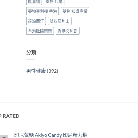
能量糖
藥物 代購
藥物專利權 香港
藥物 知識產權
達泊西汀
雙效犀利士
香港壯陽藥藥
香港必利勁
分類
男性健康
(392)
P RATED
印尼紫糖 Akiyo Candy 印尼精力糖