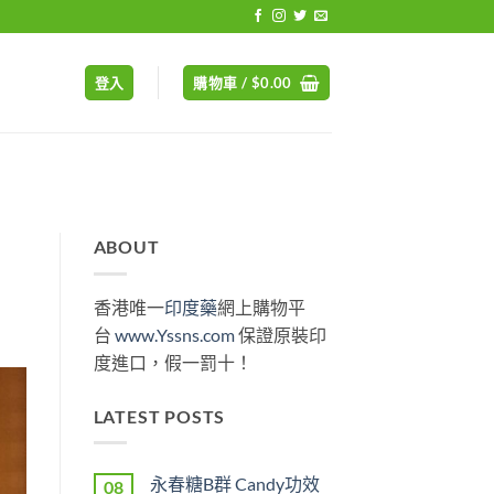
登入
購物車 /
$
0.00
ABOUT
香港唯一
印度藥
網上購物平
台
www.Yssns.com
保證原裝印
度進口，假一罰十！
LATEST POSTS
永春糖B群 Candy功效
08