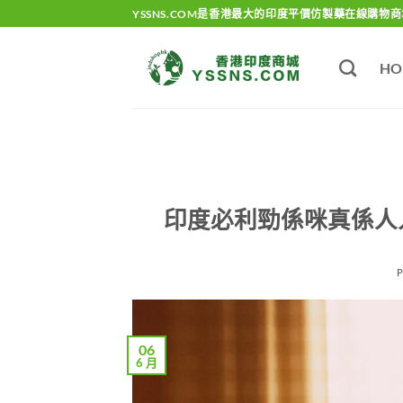
Skip
YSSNS.COM是香港最大的印度平價仿製藥在線購物商
to
content
HO
印度必利勁係咪真係人
06
6 月