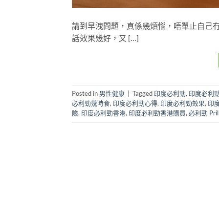
講到早洩問題，真係幾煩惱，唔單止自己
話效果幾好，又 […]
Posted in
男性健康
|
Tagged
印度必利勁
,
印度必利勁 
必利勁幾時食
,
印度必利勁心得
,
印度必利勁效果
,
印
險
,
印度必利勁香港
,
印度必利勁香港購買
,
必利勁 Pril