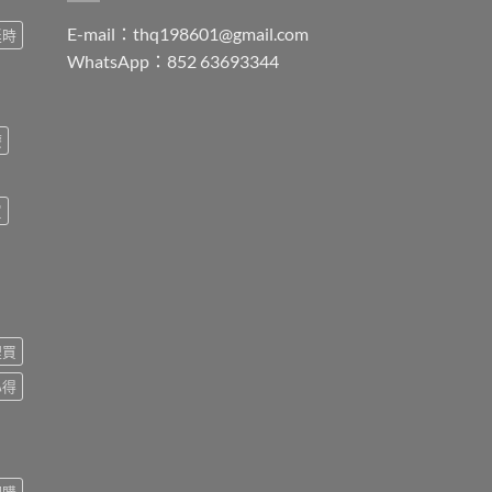
E-mail：
thq198601@gmail.com
延時
WhatsApp：852 63693344
療
買
裡買
心得