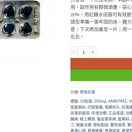
用，副作用有輕微頭暈、惡心
20%，用紅糖水送服可有效
請您準備一張牢固的床，體力
意，下次再加量至一片；用一
左右。
VegaForce 藍蝌蚪超強雙效威而
分類:
男性壯陽
標籤:
10粒裝
,
200mg
,
AMBITREE
,
V
度藍蝌蚪
,
印度製藥
,
增硬持久
,
壯陽
房事前服用
,
早洩治療
,
正品保證
,
治
臟病
,
線上購買
,
腦血管疾病
,
藍蝌蚪
,
汀
,
陽痿治療
,
隱私配送
,
雙效偉哥
,
雙
香港心得
,
香港推薦
,
香港現貨
,
香港