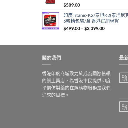
$
589.00
$1,299.00
印度Titanic-K2/泰坦K2(泰坦尼
6粒精包裝/盒 香港官網現貨
Price
$
499.00
–
$
3,399.00
range:
$499.00
through
$3,399.00
關於我們
最
香港印度商城致力於成為國際信賴
06
的網上藥店，為香港市民提供印度
8 月
平價仿製藥的在線購物服務是我們
追求的目標。
05
8 月