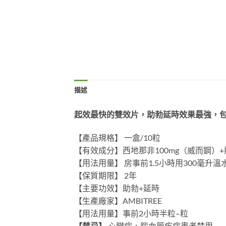
描述
起效最快的雙效片，助勃延時效果最強，
【產品規格】 一盒/10粒
【有效成分】西地那非100mg（威而鋼）+
【用法用量】 房事前1.5小時用300毫
【保質期限】 2年
【主要功效】助勃+延時
【生產廠家】AMBITREE
【用法用量】事前2小時半粒–粒
【禁忌】
心臟病，腦血管疾病患者禁用