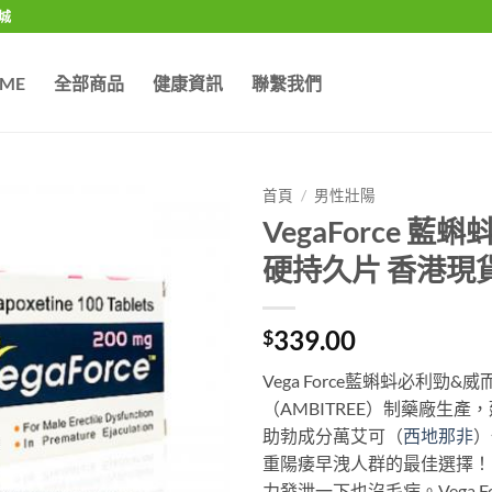
城
ME
全部商品
健康資訊
聯繫我們
首頁
/
男性壯陽
VegaForce
硬持久片 香港現貨 
339.00
$
Vega Force藍蝌蚪必利
（AMBITREE）制藥廠生產
助勃成分萬艾可（
西地那非
）
重陽痿早洩人群的最佳選擇！
力發泄一下也沒毛病。Vega 