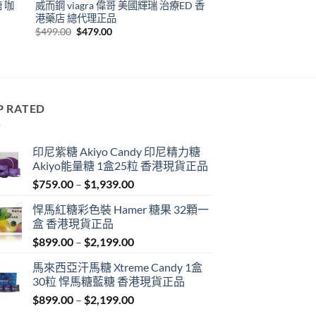
糖 咖
威而鋼 viagra 偉哥 美國輝瑞 治療ED 香
港藥店 總代理正品
Original
Current
$
499.00
$
479.00
price
price
was:
is:
$499.00.
$479.00.
P RATED
印尼紫糖 Akiyo Candy 印尼精力糖
Akiyo能量糖 1盒25粒 香港現貨正品
Price
$
759.00
–
$
1,939.00
range:
悍馬紅糖彩色裝 Hamer 糖果 32顆一
$759.00
盒 香港現貨正品
through
Price
$
899.00
–
$
2,199.00
$1,939.00
range:
馬來西亞汗馬糖 Xtreme Candy 1盒
$899.00
30粒 悍馬糖藍糖 香港現貨正品
through
Price
$
899.00
–
$
2,199.00
$2,199.00
range: