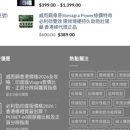
Price
$
399.00
–
$
1,399.00
range:
克號)
威而鋼偉哥Stenagra Power綠鑽特效
$399.00
必利劲雙效 速效增硬持久助勃壯陽
through
藥 香港總代理正品
$1,399.00
Original
Current
$
600.00
$
389.00
price
price
was:
is:
$600.00.
$389.00.
新優惠
熱點關注
促進血液循環
價格優惠
助勃
威而鋼香港價格2026全攻
略：印度版Viagra售價比
印度製藥
原裝進口
增大增粗
較、正貨分辨與購買指南
壯陽藥
壯陽補腎
延時助勃
在
留言功能已關閉
〈威
快速配送
提升性能力
早洩治
而
必利勁印度版價格2026：
鋼
香港哪裡買最划算？
正品保證
治療勃起功能障礙
香
POXET-60與原廠比較及正
港
治療早洩
男性保健品
線上購
貨分辨指南
價
格
在
留言功能已關閉