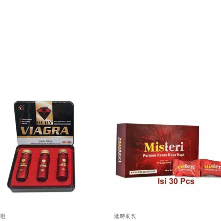
粗
延時助勃