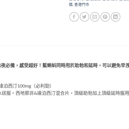
價
,
香港門市
包夜必備，感受超好！藍蝌蚪同時用於助勃和延時，可以避免早
達泊西汀100mg（必利勁）
升溫水送服。西地那非&達泊西汀混合片，頂級助勃加上頂級延時服用