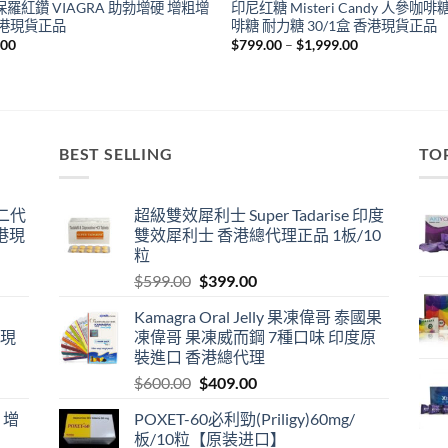
羅紅鑽 VIAGRA 助勃增硬 增粗增
印尼红糖 Misteri Candy 人參咖啡
香港現貨正品
啡糖 耐力糖 30/1盒 香港現貨正品
Price
.00
$
799.00
–
$
1,999.00
range:
$799.00
through
$1,999.00
BEST SELLING
TO
囊二代
超級雙效犀利士 Super Tadarise 印度
港現
雙效犀利士 香港總代理正品 1板/10
粒
Original
Current
$
599.00
$
399.00
price
price
Kamagra Oral Jelly 果凍偉哥 泰國果
was:
is:
港現
凍偉哥 果凍威而鋼 7種口味 印度原
$599.00.
$399.00.
裝進口 香港總代理
Original
Current
$
600.00
$
409.00
price
price
 增
POXET-60必利勁(Priligy)60mg/
was:
is:
板/10粒【原装进口】
$600.00.
$409.00.