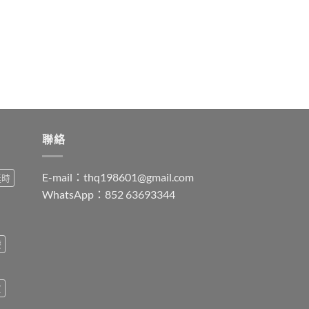
$899.00
through
$2,199.00
聯絡
E-mail：
thq198601@gmail.com
延時
WhatsApp：852 63693344
療
買