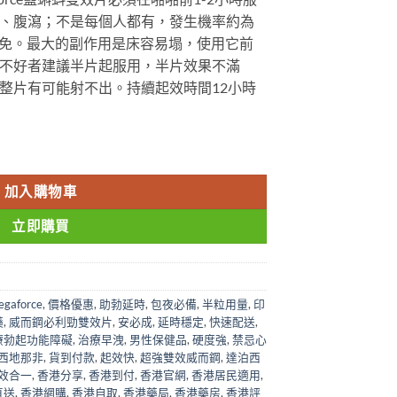
、腹瀉；不是每個人都有，發生機率約為
避免。最大的副作用是床容易塌，使用它前
不好者建議半片起服用，半片效果不滿
整片有可能射不出。持續起效時間12小時
鋼必利勁增硬持久片 香港現貨 200mg 10顆/盒 數量
加入購物車
立即購買
egaforce
,
價格優惠
,
助勃延時
,
包夜必備
,
半粒用量
,
印
藥
,
威而鋼必利勁雙效片
,
安必成
,
延時穩定
,
快速配送
,
療勃起功能障礙
,
治療早洩
,
男性保健品
,
硬度強
,
禁忌心
西地那非
,
貨到付款
,
起效快
,
超強雙效威而鋼
,
達泊西
效合一
,
香港分享
,
香港到付
,
香港官網
,
香港居民適用
,
直送
,
香港網購
,
香港自取
,
香港藥局
,
香港藥房
,
香港評