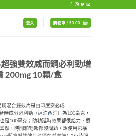
登入
購物車 /
$
0.00
 藍蝌蚪超強雙效威而鋼必利勁增
200mg 10顆/盒
勁&威而鋼混合雙效片是由印度安必成
，延時成分必利勁（
達泊西汀
）為100毫克，
也是100毫克；助勃延時效果都很給力，嚴
當然，時間和勃起都沒問題，想使用它暴
Force藍蝌蚪雙效片必須在啪啪前1-2小時服