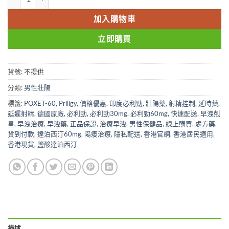
加入購物車
立即購買
貨號:
不提供
分類:
男性壯陽
標籤:
POXET-60
,
Priligy
,
價格優惠
,
印度必利勁
,
壯陽藥
,
射精控制
,
延時藥
,
延遲射精
,
德國原廠
,
必利勁
,
必利勁30mg
,
必利勁60mg
,
快速配送
,
早洩剋
星
,
早洩治療
,
早洩藥
,
正品保證
,
治療早洩
,
男性保健品
,
線上購買
,
處方藥
,
貨到付款
,
達泊西汀60mg
,
陽痿治療
,
隱私配送
,
香港官網
,
香港居民適用
,
香港現貨
,
鹽酸達泊西汀
描述