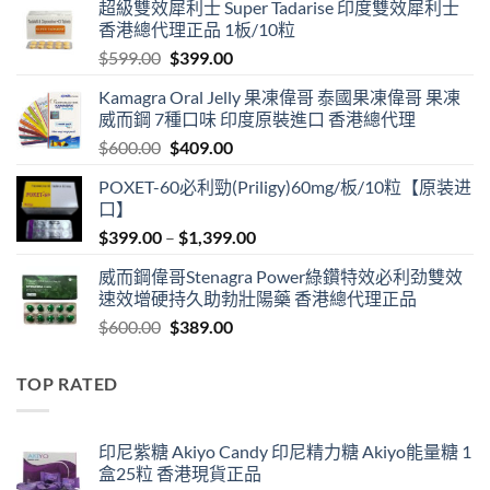
超級雙效犀利士 Super Tadarise 印度雙效犀利士
香港總代理正品 1板/10粒
Original
Current
$
599.00
$
399.00
price
price
Kamagra Oral Jelly 果凍偉哥 泰國果凍偉哥 果凍
was:
is:
威而鋼 7種口味 印度原裝進口 香港總代理
$599.00.
$399.00.
Original
Current
$
600.00
$
409.00
price
price
POXET-60必利勁(Priligy)60mg/板/10粒【原装进
was:
is:
口】
$600.00.
$409.00.
Price
$
399.00
–
$
1,399.00
range:
威而鋼偉哥Stenagra Power綠鑽特效必利劲雙效
$399.00
速效增硬持久助勃壯陽藥 香港總代理正品
through
Original
Current
$
600.00
$
389.00
$1,399.00
price
price
was:
is:
TOP RATED
$600.00.
$389.00.
印尼紫糖 Akiyo Candy 印尼精力糖 Akiyo能量糖 1
盒25粒 香港現貨正品