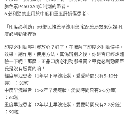
胞色素P450 3A4抑制劑的患者。
6.必利勁禁止用於中度和重度肝損傷患者。
「印度必利勁」ptt鄉民推薦早洩用藥,宅配藥局效果保證-印
度必利勁哪裡買
印度必利勁哪裡買放心？好了，在瞭解了印度必利勁價格，
效果，副作用，使用方法，真偽辨別之後，你是否已經想體
驗一下呢？那麼，正品印度必利勁哪裡買？畢竟必利勁屈臣
氏是沒有販賣的唷！
輕度早洩患者（1年以下早洩癥狀，愛愛時間只有5-10分
鐘） ：30粒
中度早洩患者（1-2年早洩癥狀，愛愛時間只有3-5分鐘）
：60粒
重度早洩患者（2年以上早洩癥狀，愛愛時間只有2-3分鐘）
：90粒