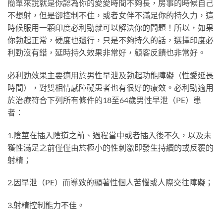
簡單來說就是你認為你的愛愛時間不夠長，房事的時候自己
不想射，但是卻控制不住，或者女伴不滿足你的持久力，這
時候服用一顆印度必利勁就可以解決你的問題！所以，如果
你勃起正常，硬度也還行，只是不夠持久的話，選擇印度必
利勁沒有錯，延時持久效果非常好，顧客反饋也非常好。
必利勁效果主要適用於男性早泄及勃起功能障礙（性愛延長
時間），對雙相情感障礙患者也有很好的療效。必利勁適用
於治療符合下列所有條件的18至64歲男性早泄（PE）患
者：
1.陰莖在插入陰道之前、過程當中或者插入後不久，以及未
獲性滿足之前僅僅由於極小的性刺激即發生持續的或反覆的
射精；
2.因早泄（PE）而導致的顯著性個人苦惱或人際交往障礙；
3.射精控制能力不佳。