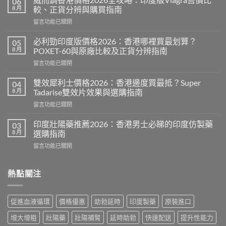
06
8 月
較、正貨分辨與購買指南
在
留言功能已關閉
〈威
而
必利勁印度版價格2026：香港哪裡買最划算？
05
鋼
8 月
POXET-60與原廠比較及正貨分辨指南
香
在
留言功能已關閉
港
〈必
價
利
格
雙效犀利士價格2026：香港邊度買最抵？Super
04
勁
2026
8 月
Tadarise雙效片效果與選購指南
印
全
在
留言功能已關閉
度
攻
〈雙
版
略：
效
價
印度壯陽藥推薦2026：香港男士必睇的印度仿製藥
03
印
犀
格
8 月
選購指南
度
利
2026：
版
在
留言功能已關閉
士
香
Viagra
〈印
價
港
售
度
格
哪
價
壯
熱點關注
2026：
裡
比
陽
香
買
較、
藥
港
最
正
推
邊
划
促進血液循環
價格優惠
助勃延時
印度製藥
原裝進口
貨
薦
度
算？
分
2026：
買
POXET-
增大增粗
壯陽藥
壯陽補腎
延時助勃
快速配送
提升性能力
辨
香
最
60