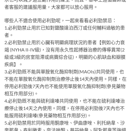
者客服的建議服用量，大家都可以放心服用。
哪些人不適合使用必利勁呢，一起來看看必利勁禁忌：
1.必利勁禁止用於已知對鹽酸達泊西汀或任何輔料過敏的患
者。
2.必利勁禁止用於心臟有明顯病理狀況的患者【例如心力衰
竭 (NYHA II-IV級)，沒有用永久性起搏器治療的傳導異常(2
級或3級的房室阻滯或病竇綜合征)，明顯的心肌缺血和瓣膜
疾病】。
3.必利勁既不能與單胺氧化酶抑制劑(MAOIs)共同使用，也
不能在單胺氧化酶抑制劑治療停止後14天內使用。同樣，在
停用必利勁後7天內也不能使用單胺氧化酶抑制劑(參見藥物
相互作用部分)。
4.必利勁既不能與硫利達嗪共同使用，也不能在硫利達嗪治
療停止後14天之內使用。同樣，在停用必利勁後7天內也不
能服用硫利達嗪(參見藥物相互作用部分)。
5.必利勁禁用於同時服用酮康唑、伊曲康唑、利托納韋、沙
奎那韋、泰利黴素、奈法唑酮、萘芬納韋、阿紮那韋等強細