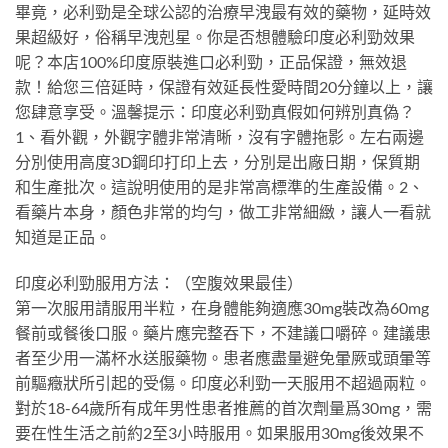
畢竟，必利勁是全球公認的治療早洩最有效的藥物，延時效
果超級好，俗稱早洩剋星。你是否想體驗印度必利勁效果
呢？本店100%印度原裝進口必利勁，正品保證，無效退
款！給您三倍延時，保證有效延長性愛時間20分鐘以上，讓
您肆意享受。溫馨提示：印度必利勁真假如何辨別真偽？
1、看外觀，外觀字體非常清晰，沒有字體拖影。左右兩邊
分別使用高度3D鋼印打印上去，分別是出廠日期，保質期
和生產批次。這說明使用的是非常高標準的生產設備。2、
看藥片本身，顏色非常的均勻，做工非常細緻，讓人一看就
知道是正品。
印度必利勁服用方法：（空腹效果最佳）
第一次服用請服用半粒，在身體能夠適應30mg裝改為60mg
餐前或餐後口服。藥片應完整吞下，不建議口嚼碎。建議患
者至少用一滿杯水送服藥物。患者應盡量避免暈厥或頭暈等
前驅癥狀所引起的受傷。印度必利勁一天服用不超過兩粒。
對於18-64歲所有成年男性患者推薦的首次劑量爲30mg，需
要在性生活之前約2至3小時服用。如果服用30mg後效果不