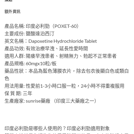
額外資訊
產品名稱: 印度必利勁（POXET-60）
主要成份: 鹽酸達泊西汀
英文名稱：Dapoxetine Hydrochloride Tablet
產品功效: 有效治療早洩、延長性愛時間
適用人群: 陽痿早洩患者、射精無力、勃起不正常患者
產品規格: 60mgx10粒/板
藥品性狀：本品為藍色薄膜衣片，除去包衣後顯白色或類白
色
用法用量: 性愛前1-3小時口服一粒，24小時不得重複服用
保 質 期: 三年
生產廠家: sunrise藥廠 （印度三大藥廠之一）
印度必利勁是哪些人使用的？印度必利勁適用對象