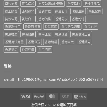
與
港
抵？
早洩治療
正品保證
治療勃起功能障礙
治療早洩
男性保健品
與
購
男
Super
原
買
士
線上購買
西地那非
貨到付款
達泊西汀
陽痿治療
隱私配送
Tadarise
廠
指
必
雙
比
南〉
睇
雙效偉哥
雙效合一
香港價格
香港分享
香港到付
效
較
中
的
片
及
香港副作用
香港哪裡買
香港官網
香港居民適用
香港心得
印
效
正
度
果
貨
香港推薦
香港效果
香港比較
香港現貨
香港現貨正品
仿
與
分
製
選
辨
香港用法用量
香港直送
香港網購
香港自取
香港藥局
藥
購
指
選
指
南〉
香港藥房
香港評價
香港門市
購
南〉
中
指
中
南〉
中
聯絡
E-mail：
thq198601@gmail.com
WhatsApp：852 63693344
Visa
PayPal
MasterCard
Cash
Alipay
On
版权所有 2026 ©
香港印度商城
Delivery