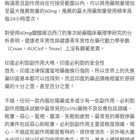
夠滿意且副作用尚在可接受範圍以內，可以將用藥劑量增加
至最大推薦劑量的60mg。推薦的最大用藥劑量使用頻率爲
每24小時壹次。
對使用60mg鹽酸達泊西汀的單次給藥臨床藥理學研究的分
析表明，健康老年男性與健康青年男性在藥代動力學參數
（Cmax，AUCinf，Tmax）上沒有顯著差異。
印度必利勁副作用大嗎，印度必利勁的安全性
首先，印度法律保護當地藥廠進行強防，所以世界上的先進
藥印度基本都可以找得到。而且印度的藥品價格相當於原研
藥的十分之壹，甚至百分之壹！
不過，任何一款內服壯陽藥或多或少有一些副作用，必利勁
副作用臨床試驗中最常見的(≥5%)藥物不良反應包括頭痛、
眩暈、惡心、藍視、腹瀉、失眠和疲勞。最常見的導致停藥
的事件包括惡心和眩暈。必利勁副作用主要是輕度頭痛、噁
心，不過這些副作用都是暫時的，很快會消失，另外喝大量
水也可以減少這些副作用的產生。而且，基本上遵循醫師或