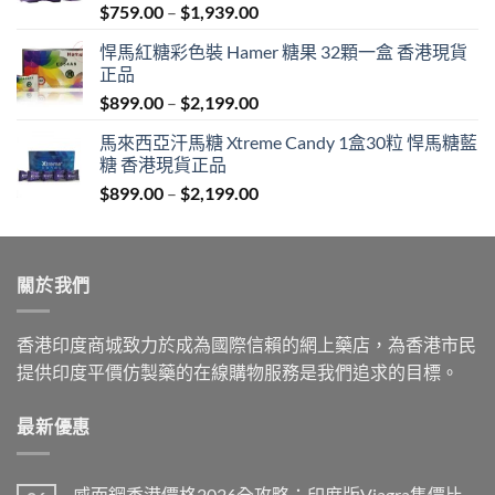
Price
$
759.00
–
$
1,939.00
range:
悍馬紅糖彩色裝 Hamer 糖果 32顆一盒 香港現貨
$759.00
正品
through
Price
$
899.00
–
$
2,199.00
$1,939.00
range:
馬來西亞汗馬糖 Xtreme Candy 1盒30粒 悍馬糖藍
$899.00
糖 香港現貨正品
through
Price
$
899.00
–
$
2,199.00
$2,199.00
range:
$899.00
through
關於我們
$2,199.00
香港印度商城致力於成為國際信賴的網上藥店，為香港市民
提供印度平價仿製藥的在線購物服務是我們追求的目標。
最新優惠
威而鋼香港價格2026全攻略：印度版Viagra售價比