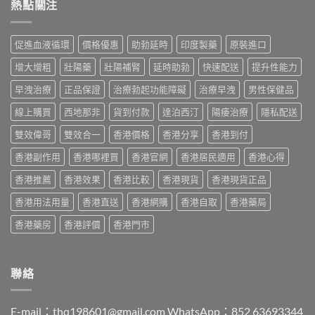
糖
熱點關注
2026：
買
POXET-
vs
香
最
60
悍
港
抵？
與
馬
男
Super
促進血液循環
價格優惠
助勃延時
印度製藥
原裝進口
原
糖
士
Tadarise
廠
邊
必
雙
增大增粗
壯陽藥
壯陽補腎
延時助勃
快速配送
提升性能力
比
隻
睇
效
較
好？
的
早洩治療
正品保證
治療勃起功能障礙
治療早洩
男性保健品
片
及
成
印
效
正
分、
線上購買
西地那非
貨到付款
達泊西汀
陽痿治療
隱私配送
度
果
貨
效
仿
與
分
果、
雙效偉哥
雙效合一
香港價格
香港分享
香港到付
製
選
辨
價
藥
購
指
香港副作用
香港哪裡買
香港官網
香港居民適用
香港心得
錢、
選
指
南〉
副
購
南〉
中
香港推薦
香港效果
香港比較
香港現貨
香港現貨正品
作
指
中
用
南〉
香港用法用量
香港直送
香港網購
香港自取
香港藥局
全
中
面
香港藥房
香港評價
香港門市
對
比
（2026
更
聯絡
新）〉
中
E-mail：
thq198601@gmail.com
WhatsApp：852 63693344