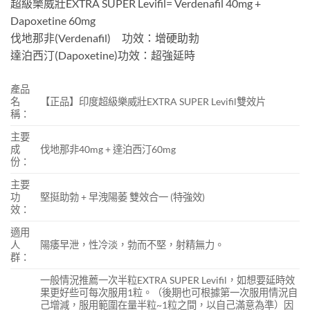
超級樂威壯EXTRA SUPER Levifil= Verdenafil 40mg +
Dapoxetine 60mg
伐地那非(Verdenafil) 功效：增硬助勃
達泊西汀(Dapoxetine)功效：超強延時
產品
名
【正品】印度超級樂威壯EXTRA SUPER Levifil雙效片
稱：
主要
成
伐地那非40mg + 達泊西汀60mg
份：
主要
功
堅挺助勃 + 早洩陽萎 雙效合一 (特強效)
效：
適用
人
陽痿早泄，性冷淡，勃而不堅，射精無力。
群：
一般情況推薦一次半粒EXTRA SUPER Levifil，如想要延時效
果更好些可每次服用1粒。（後期也可根據第一次服用情況自
己增減，服用範圍在量半粒~1粒之間，以自己滿意為準）因