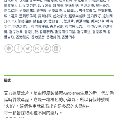
度立威大
,
印度艾力達
,
印度製藥
,
壯陽藥
,
快速配送
,
早洩治療
,
橙色藥丸
,
正品保證
,
治療勃起功能障礙
,
治療早洩
,
火焰藥丸
,
男性保健品
,
空腹服用
,
線上購買
,
藍箭頭偉哥
,
貨到付款
,
起效最快
,
超級樂威壯
,
達泊西汀
,
達泊西
汀60mg
,
陽痿治療
,
隱私配送
,
雙效合一
,
雙效片
,
香港價格
,
香港分享
,
香港
到付
,
香港副作用
,
香港哪裡買
,
香港官網
,
香港居民適用
,
香港心得
,
香港推
薦
,
香港效果
,
香港比較
,
香港現貨
,
香港用法用量
,
香港直送
,
香港網購
,
香
港自取
,
香港藥局
,
香港藥房
,
香港評價
,
香港門市
描述
艾力達雙效片，是由印度製藥廠Ambitree生產的新一代助勃
延時雙效產品，它是一粒橙色的小藥丸，所以有個綽號叫
“火焰”。這個名字就能看出它是多麼的火熱啦~
每一顆皆採取兩種不同的藥片。