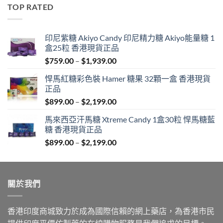
was:
is:
TOP RATED
$600.00.
$389.00.
印尼紫糖 Akiyo Candy 印尼精力糖 Akiyo能量糖 1
盒25粒 香港現貨正品
Price
$
759.00
–
$
1,939.00
range:
悍馬紅糖彩色裝 Hamer 糖果 32顆一盒 香港現貨
$759.00
正品
through
Price
$
899.00
–
$
2,199.00
$1,939.00
range:
馬來西亞汗馬糖 Xtreme Candy 1盒30粒 悍馬糖藍
$899.00
糖 香港現貨正品
through
Price
$
899.00
–
$
2,199.00
$2,199.00
range:
$899.00
through
關於我們
$2,199.00
香港印度商城致力於成為國際信賴的網上藥店，為香港市民