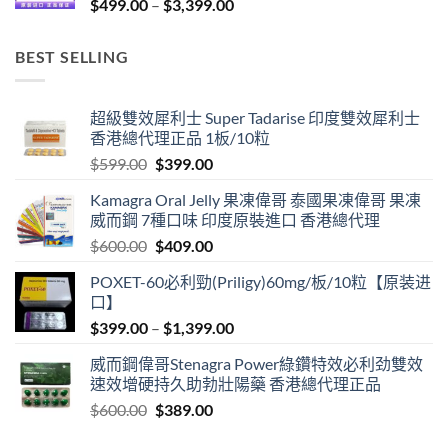
Price
$
499.00
–
$
3,399.00
range:
$499.00
BEST SELLING
through
$3,399.00
超級雙效犀利士 Super Tadarise 印度雙效犀利士
香港總代理正品 1板/10粒
Original
Current
$
599.00
$
399.00
price
price
Kamagra Oral Jelly 果凍偉哥 泰國果凍偉哥 果凍
was:
is:
威而鋼 7種口味 印度原裝進口 香港總代理
$599.00.
$399.00.
Original
Current
$
600.00
$
409.00
price
price
POXET-60必利勁(Priligy)60mg/板/10粒【原装进
was:
is:
口】
$600.00.
$409.00.
Price
$
399.00
–
$
1,399.00
range:
威而鋼偉哥Stenagra Power綠鑽特效必利劲雙效
$399.00
速效增硬持久助勃壯陽藥 香港總代理正品
through
Original
Current
$
600.00
$
389.00
$1,399.00
price
price