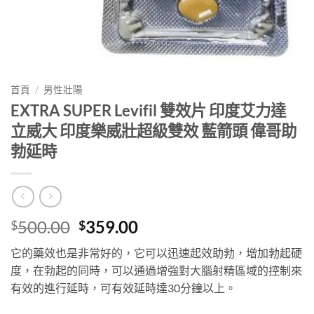
首頁
/
男性壯陽
EXTRA SUPER Levifil 雙效片 印度艾力達
立威大 印度樂威壯超級雙效 藍箭頭 偉哥助
勃延時
Original
Current
500.00
359.00
$
$
price
price
它的藥效也是非常好的，它可以迅速起效助勃，增加勃起硬
was:
is:
度，在勃起的同時，可以通過增強對大腦射精區域的控制來
$500.00.
$359.00.
有效的進行延時，可有效延時達30分鐘以上。