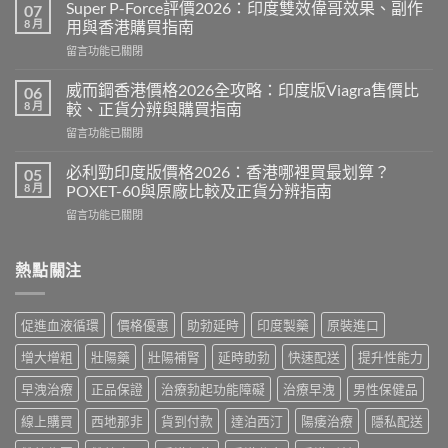
春
Super P-Force評價2026：印度雙效偉哥效果、副作
07
糖
8 月
用與香港購買指南
B
在
留言功能已關閉
群
〈Super
Candy
P-
功
威而鋼香港價格2026全攻略：印度版Viagra售價比
06
Force
效
8 月
較、正貨分辨與購買指南
評
2026：
在
留言功能已關閉
價
成
〈威
2026：
分、
而
印
必利勁印度版價格2026：香港哪裡買最划算？
05
效
鋼
度
8 月
POXET-60與原廠比較及正貨分辨指南
果、
香
雙
用
在
留言功能已關閉
港
效
法
〈必
價
偉
與
利
格
哥
香
勁
熱點關注
2026
效
港
印
全
果、
購
度
攻
副
買
版
略：
作
促進血液循環
價格優惠
助勃延時
印度製藥
原裝進口
指
價
印
用
南〉
格
度
與
增大增粗
壯陽藥
壯陽補腎
延時助勃
快速配送
提升性能力
中
2026：
版
香
香
Viagra
早洩治療
正品保證
治療勃起功能障礙
治療早洩
男性保健品
港
港
售
購
哪
線上購買
西地那非
貨到付款
達泊西汀
陽痿治療
隱私配送
價
買
裡
比
指