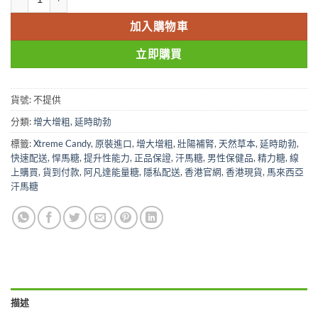
加入購物車
立即購買
貨號:
不提供
分類:
增大增粗
,
延時助勃
標籤:
Xtreme Candy
,
原裝進口
,
增大增粗
,
壯陽補腎
,
天然草本
,
延時助勃
,
快速配送
,
悍馬糖
,
提升性能力
,
正品保證
,
汗馬糖
,
男性保健品
,
精力糖
,
線
上購買
,
貨到付款
,
阿凡達能量糖
,
隱私配送
,
香港官網
,
香港現貨
,
馬來西亞
汗馬糖
描述