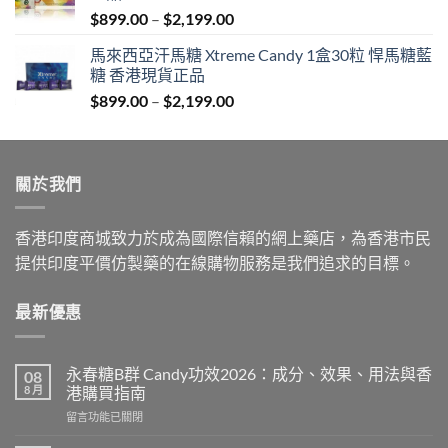
Price
$
899.00
–
$
2,199.00
$1,939.00
range:
馬來西亞汗馬糖 Xtreme Candy 1盒30粒 悍馬糖藍
$899.00
糖 香港現貨正品
through
Price
$
899.00
–
$
2,199.00
$2,199.00
range:
$899.00
through
關於我們
$2,199.00
香港印度商城致力於成為國際信賴的網上藥店，為香港市民
提供印度平價仿製藥的在線購物服務是我們追求的目標。
最新優惠
永春糖B群 Candy功效2026：成分、效果、用法與香
08
8 月
港購買指南
在
留言功能已關閉
〈永