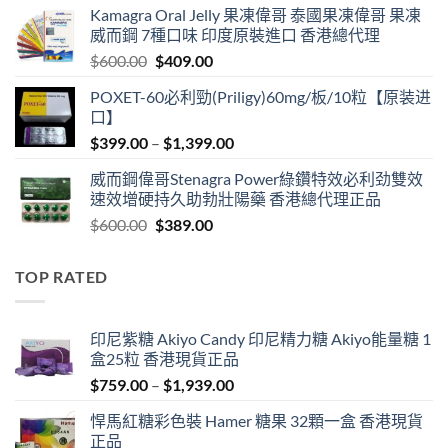
Kamagra Oral Jelly 果凍偉哥 泰國果凍偉哥 果凍
was:
is:
威而鋼 7種口味 印度原裝進口 香港總代理
$599.00.
$399.00.
Original
Current
$
600.00
$
409.00
price
price
POXET-60必利勁(Priligy)60mg/板/10粒【原装进
was:
is:
口】
$600.00.
$409.00.
Price
$
399.00
–
$
1,399.00
range:
威而鋼偉哥Stenagra Power綠鑽特效必利劲雙效
$399.00
速效增硬持久助勃壯陽藥 香港總代理正品
through
Original
Current
$
600.00
$
389.00
$1,399.00
price
price
was:
is:
TOP RATED
$600.00.
$389.00.
印尼紫糖 Akiyo Candy 印尼精力糖 Akiyo能量糖 1
盒25粒 香港現貨正品
Price
$
759.00
–
$
1,939.00
range:
悍馬紅糖彩色裝 Hamer 糖果 32顆一盒 香港現貨
$759.00
正品
through