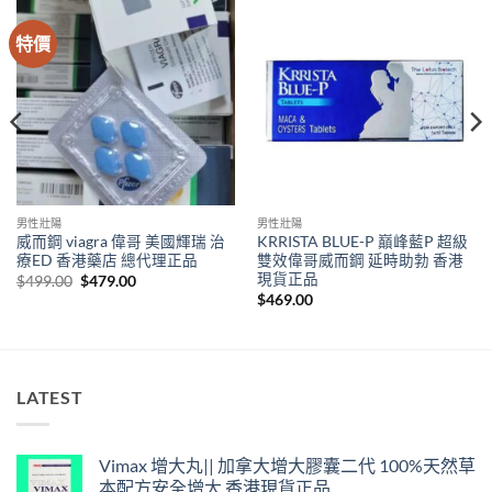
特價
男性壯陽
男性壯陽
威而鋼 viagra 偉哥 美國輝瑞 治
KRRISTA BLUE-P 巔峰藍P 超級
療ED 香港藥店 總代理正品
雙效偉哥威而鋼 延時助勃 香港
現貨正品
Original
Current
$
499.00
$
479.00
price
price
$
469.00
was:
is:
$499.00.
$479.00.
LATEST
Vimax 增大丸|| 加拿大增大膠囊二代 100%天然草
本配方安全增大 香港現貨正品