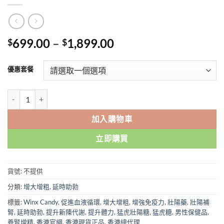
Price
699.00
–
1,899.00
$
$
range:
$699.00
優惠套餐
through
$1,899.00
猛虎糖 Winx Candy 猛虎壯陽糖 香港現貨正品 數量
加入購物車
立即購買
貨號:
不提供
分類:
增大增粗
,
延時助勃
標籤:
Winx Candy
,
促進血液循環
,
增大增粗
,
增強免疫力
,
壯陽藥
,
壯陽補
腎
,
延時助勃
,
提升新陳代謝
,
提升體力
,
猛虎壯陽糖
,
猛虎糖
,
男性保健品
,
養腎增精
,
香港官網
,
香港現貨正品
,
香港總代理