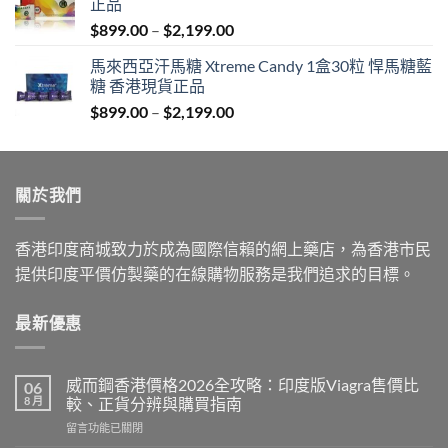
正品
through
Price
$
899.00
–
$
2,199.00
$1,939.00
range:
馬來西亞汗馬糖 Xtreme Candy 1盒30粒 悍馬糖藍
$899.00
糖 香港現貨正品
through
Price
$
899.00
–
$
2,199.00
$2,199.00
range:
$899.00
through
關於我們
$2,199.00
香港印度商城致力於成為國際信賴的網上藥店，為香港市民
提供印度平價仿製藥的在線購物服務是我們追求的目標。
最新優惠
威而鋼香港價格2026全攻略：印度版Viagra售價比
06
8 月
較、正貨分辨與購買指南
在
留言功能已關閉
〈威