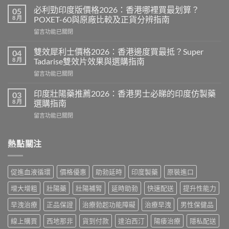
而
必利勁印度版價格2026：香港哪裡買最划算？
05
鋼
8 月
POXET-60與原廠比較及正貨分辨指南
香
在
留言功能已關閉
港
〈必
價
利
格
雙效犀利士價格2026：香港邊度買最抵？Super
04
勁
2026
8 月
Tadarise雙效片效果與選購指南
印
全
在
留言功能已關閉
度
攻
〈雙
版
略：
效
價
印度壯陽藥推薦2026：香港男士必睇的印度仿製藥
03
印
犀
格
8 月
選購指南
度
利
2026：
版
在
留言功能已關閉
士
香
Viagra
〈印
價
港
售
度
格
哪
價
壯
熱點關注
2026：
裡
比
陽
香
買
較、
藥
港
最
正
推
邊
划
促進血液循環
價格優惠
助勃延時
印度製藥
原裝進口
貨
薦
度
算？
分
2026：
買
POXET-
增大增粗
壯陽藥
壯陽補腎
延時助勃
快速配送
提升性能力
辨
香
最
60
與
港
抵？
早洩治療
正品保證
治療勃起功能障礙
治療早洩
男性保健品
與
購
男
Super
原
買
士
線上購買
西地那非
貨到付款
達泊西汀
陽痿治療
隱私配送
Tadarise
廠
指
必