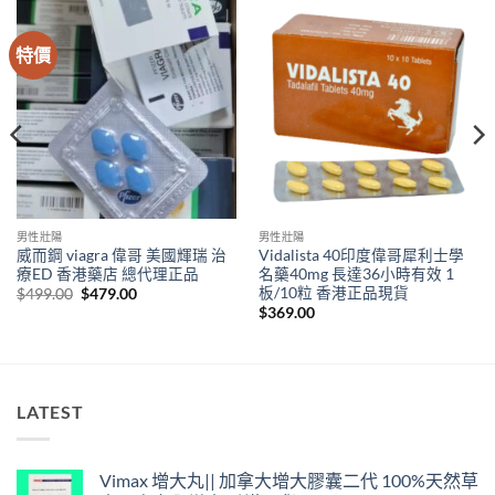
特價
男性壯陽
男性壯陽
威而鋼 viagra 偉哥 美國輝瑞 治
Vidalista 40印度偉哥犀利士學
療ED 香港藥店 總代理正品
名藥40mg 長達36小時有效 1
板/10粒 香港正品現貨
Original
Current
$
499.00
$
479.00
price
price
$
369.00
was:
is:
$499.00.
$479.00.
LATEST
Vimax 增大丸|| 加拿大增大膠囊二代 100%天然草