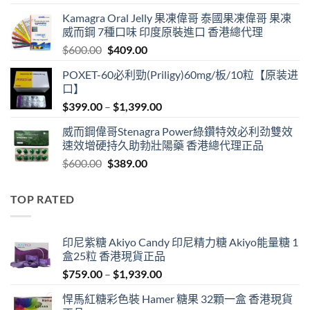
price
price
Kamagra Oral Jelly 果凍偉哥 泰國果凍偉哥 果凍
was:
is:
威而鋼 7種口味 印度原裝進口 香港總代理
$599.00.
$399.00.
Original
Current
$
600.00
$
409.00
price
price
POXET-60必利勁(Priligy)60mg/板/10粒【原装进
was:
is:
口】
$600.00.
$409.00.
Price
$
399.00
–
$
1,399.00
range:
威而鋼偉哥Stenagra Power綠鑽特效必利劲雙效
$399.00
速效增硬持久助勃壯陽藥 香港總代理正品
through
Original
Current
$
600.00
$
389.00
$1,399.00
price
price
was:
is:
TOP RATED
$600.00.
$389.00.
印尼紫糖 Akiyo Candy 印尼精力糖 Akiyo能量糖 1
盒25粒 香港現貨正品
Price
$
759.00
–
$
1,939.00
range:
悍馬紅糖彩色裝 Hamer 糖果 32顆一盒 香港現貨
$759.00