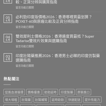
8 月
較、正貨分辨與購買指南
在
留言功能已關閉
〈威
而
必利勁印度版價格2026：香港哪裡買最划算？
05
鋼
8 月
POXET-60與原廠比較及正貨分辨指南
香
在
留言功能已關閉
港
〈必
價
利
格
雙效犀利士價格2026：香港邊度買最抵？Super
04
勁
2026
8 月
Tadarise雙效片效果與選購指南
印
全
在
留言功能已關閉
度
攻
〈雙
版
略：
效
價
印度壯陽藥推薦2026：香港男士必睇的印度仿製藥
03
印
犀
格
8 月
選購指南
度
利
2026：
版
在
留言功能已關閉
士
香
Viagra
〈印
價
港
售
度
格
哪
價
壯
熱點關注
2026：
裡
比
陽
香
買
較、
藥
港
最
正
推
邊
划
促進血液循環
價格優惠
助勃延時
印度製藥
原裝進口
貨
薦
度
算？
分
2026：
買
POXET-
增大增粗
壯陽藥
壯陽補腎
延時助勃
快速配送
提升性能力
辨
香
最
60
與
港