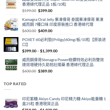
香港總代理正品 1板/10粒
Original
Current
$
599.00
$
399.00
price
price
Kamagra Oral Jelly 果凍偉哥 泰國果凍偉哥 果凍
was:
is:
威而鋼 7種口味 印度原裝進口 香港總代理
$599.00.
$399.00.
Original
Current
$
600.00
$
409.00
price
price
POXET-60必利勁(Priligy)60mg/板/10粒【原装进
was:
is:
口】
$600.00.
$409.00.
Price
$
399.00
–
$
1,399.00
range:
威而鋼偉哥Stenagra Power綠鑽特效必利劲雙效
$399.00
速效增硬持久助勃壯陽藥 香港總代理正品
through
Original
Current
$
600.00
$
389.00
$1,399.00
price
price
was:
is:
TOP RATED
$600.00.
$389.00.
印尼紫糖 Akiyo Candy 印尼精力糖 Akiyo能量糖 1
盒25粒 香港現貨正品
Price
$
759.00
–
$
1,939.00