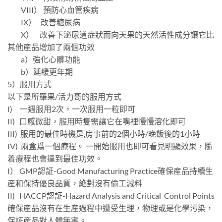
VIII） 預防心血管疾病
IX） 改善糖尿病
X） 改善下泌尿道症狀而向天果的天然活性成分讓它比
其他産品增加了兩個功效
a）強化心髒功能
b）延緩更年期
5）服用方式
以下是所羅果/活力哥的服用方式
I) 一週服用2次，一次服用一粒即可
II) 口感微甜，服用時隻需讓它在嘴裡慢慢溶化即可
III) 服用的最佳時機是,房事前的2個小時/晚飯後的1小時
IV) 兩盒爲一個療程。 一開始服用也即可看見明顯效果，隨
着療程也會達到最佳功效。
I） GMP認証-Good Manufacturing Practice確保産品持續生
産和保持優良品質，絶對沒有偷工減料
II) HACCP認証-Hazard Analysis and Critical Control Points
確保産品沒有在生産過程中遭受生理，物理或是化學污染，
保証産品對人體無害。