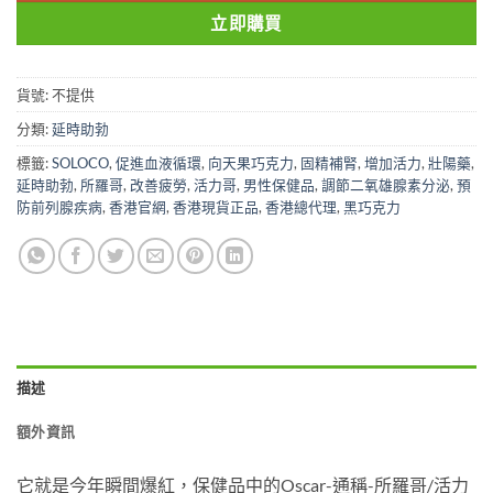
立即購買
貨號:
不提供
分類:
延時助勃
標籤:
SOLOCO
,
促進血液循環
,
向天果巧克力
,
固精補腎
,
增加活力
,
壯陽藥
,
延時助勃
,
所羅哥
,
改善疲勞
,
活力哥
,
男性保健品
,
調節二氧雄腺素分泌
,
預
防前列腺疾病
,
香港官網
,
香港現貨正品
,
香港總代理
,
黑巧克力
描述
額外資訊
它就是今年瞬間爆紅，保健品中的Oscar-通稱-所羅哥/活力