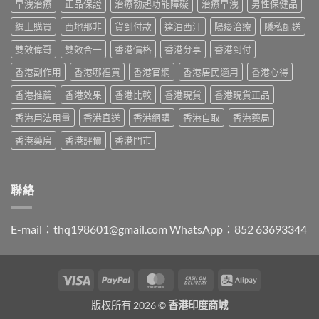
抵？
早洩治療
正品保證
治療勃起功能障礙
治療早洩
男性保健品
與
購
男
Super
原
買
士
線上購買
西地那非
貨到付款
達泊西汀
陽痿治療
隱私配送
Tadarise
廠
指
必
雙
比
南〉
睇
雙效偉哥
雙效合一
香港價格
香港分享
香港到付
效
較
中
的
片
及
香港副作用
香港哪裡買
香港官網
香港居民適用
香港心得
印
效
正
度
果
貨
香港推薦
香港效果
香港比較
香港現貨
香港現貨正品
仿
與
分
製
選
辨
香港用法用量
香港直送
香港網購
香港自取
香港藥局
藥
購
指
選
指
南〉
香港藥房
香港評價
香港門市
購
南〉
中
指
中
南〉
中
聯絡
E-mail：
thq198601@gmail.com
WhatsApp：852 63693344
Visa
PayPal
MasterCard
Cash
Alipay
On
版权所有 2026 ©
香港印度商城
Delivery