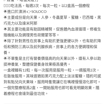
💁🏻‍♂吃法爲，每週2次，每次一粒。以2盒爲一個療程
🌟進口於澳洲 👉SOLOCO
🌟主要成份是向天果，人參，冬蟲夏草，蜜糖，巴西莓，黑
巧克力以及達米阿那
🌟其主要功能是有助固精補腎，促進體內血液循環，修複生
殖機能以及調理男性荷爾蒙等等。
🌟除了針對男性在房事上有助於更強更硬以外，也有助於降
低和預防三高以及前列腺疾病，房事上的各方便調理和保
養。
🌟不單隻是主打有營養價值高的向天果以外，還有人參以助
提神養氣，整體保健養身效果極爲優秀。
一盒裡麵有12粒，每一次服用是服用一粒，一週服用2次，
在飯後服用。其味道猶如黑巧克力配上淡淡蜜糖，隱約可感
到有點兒向天果味，服用時隻需讓它在嘴裡慢慢溶化即可。
一個完整療程爲2盒，一開始服用也即可看見明顯效果，隨
着療程也會達到最佳功效。