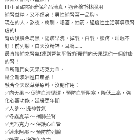
III) Halal認証確保産品清真，適合穆斯林服用
補腎益精，又不傷身！男性補腎第一品牌。
現在的人，熬夜，應酬，喝酒，抽菸，過度性生活等導緻腎
虛的❗️
腎虛後臉色烏黑，陽痿早洩，掉髮，白髮，腰疼，睡眠不
好！前列腺，白天沒精神，耳鳴……
最直接補充腎氣❗️達到腎氣平衡❗️所羅門向天果還你一個健康
的腎！
🍫所羅門向天果巧克力🍫，
是全新澳洲進口産品！
融合全天然草藥原料，沒副作用：
✅向天果 ～ 促進血液循環，預防血管阻塞，降低三高，強
化心髒功能，延緩更年期
✅人參 ～ 提神養氣
✅冬蟲夏草 ～ 補肺益腎
✅黑巧克力 ～ 保護心血管
✅達米阿那 ～ 預防前列腺
✅蜂蜜 ～ 增強免疫力