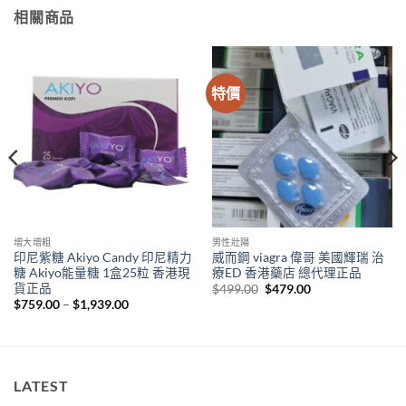
相關商品
特價
增大增粗
男性壯陽
印尼紫糖 Akiyo Candy 印尼精力
威而鋼 viagra 偉哥 美國輝瑞 治
糖 Akiyo能量糖 1盒25粒 香港現
療ED 香港藥店 總代理正品
貨正品
Original
Current
$
499.00
$
479.00
price
price
Price
$
759.00
–
$
1,939.00
was:
is:
range:
$499.00.
$479.00.
$759.00
through
$1,939.00
LATEST