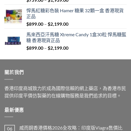
range:
悍馬紅糖彩色裝 Hamer 糖果 32顆一盒 香港現貨
$759.00
正品
through
Price
$
899.00
–
$
2,199.00
$1,939.00
range:
馬來西亞汗馬糖 Xtreme Candy 1盒30粒 悍馬糖藍
$899.00
糖 香港現貨正品
through
Price
$
899.00
–
$
2,199.00
$2,199.00
range:
$899.00
through
關於我們
$2,199.00
香港印度商城致力於成為國際信賴的網上藥店，為香港市民
提供印度平價仿製藥的在線購物服務是我們追求的目標。
最新優惠
威而鋼香港價格2026全攻略：印度版Viagra售價比
06