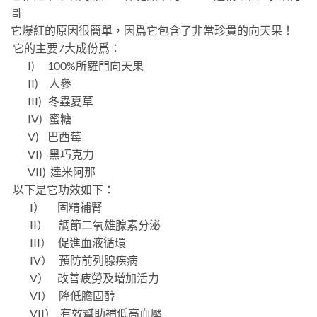
哥
它爆紅的原因很簡單，因爲它包含了非常珍貴的向天果！
它的主要7大成份爲：
I) 100%所羅門向天果
II) 人參
III) 冬蟲夏草
IV) 蜜糖
V) 巴西莓
VI) 黑巧克力
VII) 達米阿那
以下是它功效如下：
I） 固精補腎
II） 調節二氧雄腺素分泌
III） 促進血液循環
IV） 預防前列腺疾病
V） 改善疲勞及增加活力
VI） 降低膽固醇
VII） 有效幫助補低高血壓