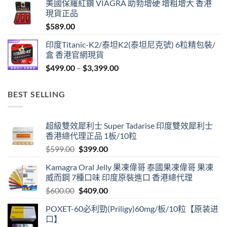
美國保羅紅鑽 VIAGRA 助勃增硬 增粗增大 香港
$429.00
現貨正品
through
$
589.00
$1,299.00
印度Titanic-K2/泰坦K2(泰坦尼克號) 6粒精包裝/
盒 香港官網現貨
Price
$
499.00
–
$
3,399.00
range:
$499.00
BEST SELLING
through
$3,399.00
超級雙效犀利士 Super Tadarise 印度雙效犀利士
香港總代理正品 1板/10粒
Original
Current
$
599.00
$
399.00
price
price
Kamagra Oral Jelly 果凍偉哥 泰國果凍偉哥 果凍
was:
is:
威而鋼 7種口味 印度原裝進口 香港總代理
$599.00.
$399.00.
Original
Current
$
600.00
$
409.00
price
price
POXET-60必利勁(Priligy)60mg/板/10粒【原装进
was:
is:
口】
$600.00.
$409.00.