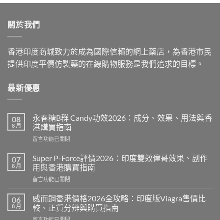
$899.00
through
關於我們
$2,199.00
香港印度商城致力於成為國際信賴的網上藥店，為香港市民
提供印度平價仿製藥的在線購物服務是我們追求的目標。
最新優惠
永春糖B群 Candy功效2026：成分、效果、用法與香
08
8 月
港購買指南
在
留言功能已關閉
〈永
春
Super P-Force評價2026：印度雙效偉哥效果、副作
07
糖
8 月
用與香港購買指南
B
在
留言功能已關閉
群
〈Super
Candy
P-
功
威而鋼香港價格2026全攻略：印度版Viagra售價比
06
Force
效
8 月
較、正貨分辨與購買指南
評
2026：
在
留言功能已關閉