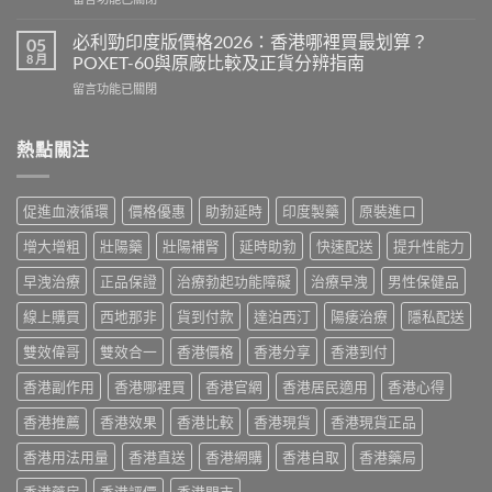
價
成
〈威
2026：
分、
而
印
必利勁印度版價格2026：香港哪裡買最划算？
05
效
鋼
度
8 月
POXET-60與原廠比較及正貨分辨指南
果、
香
雙
用
在
留言功能已關閉
港
效
法
〈必
價
偉
與
利
格
哥
香
勁
熱點關注
2026
效
港
印
全
果、
購
度
攻
副
買
版
略：
作
促進血液循環
價格優惠
助勃延時
印度製藥
原裝進口
指
價
印
用
南〉
格
度
與
增大增粗
壯陽藥
壯陽補腎
延時助勃
快速配送
提升性能力
中
2026：
版
香
香
Viagra
早洩治療
正品保證
治療勃起功能障礙
治療早洩
男性保健品
港
港
售
購
哪
線上購買
西地那非
貨到付款
達泊西汀
陽痿治療
隱私配送
價
買
裡
比
指
買
雙效偉哥
雙效合一
香港價格
香港分享
香港到付
較、
南〉
最
正
中
香港副作用
香港哪裡買
香港官網
香港居民適用
香港心得
划
貨
算？
分
香港推薦
香港效果
香港比較
香港現貨
香港現貨正品
POXET-
辨
60
與
香港用法用量
香港直送
香港網購
香港自取
香港藥局
與
購
原
買