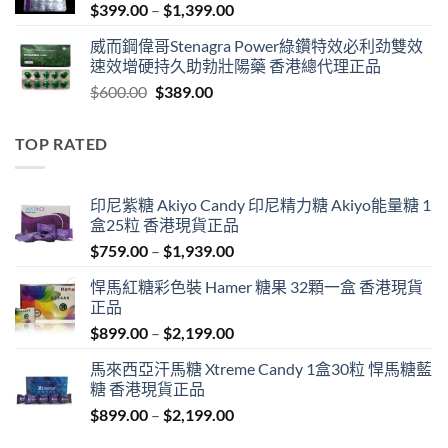
Price
$
399.00
–
$
1,399.00
range:
威而鋼偉哥Stenagra Power綠鑽特效必利劲雙效
$399.00
速效增硬持久助勃壯陽藥 香港總代理正品
through
Original
Current
$
600.00
$
389.00
$1,399.00
price
price
was:
is:
TOP RATED
$600.00.
$389.00.
印尼紫糖 Akiyo Candy 印尼精力糖 Akiyo能量糖 1
盒25粒 香港現貨正品
Price
$
759.00
–
$
1,939.00
range:
悍馬紅糖彩色裝 Hamer 糖果 32顆一盒 香港現貨
$759.00
正品
through
Price
$
899.00
–
$
2,199.00
$1,939.00
range:
馬來西亞汗馬糖 Xtreme Candy 1盒30粒 悍馬糖藍
$899.00
糖 香港現貨正品
through
Price
$
899.00
–
$
2,199.00
$2,199.00
range: