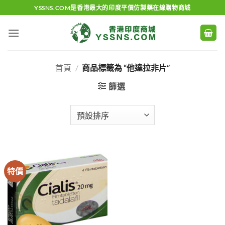
Skip
YSSNS.COM是香港最大的印度平價仿製藥在線購物商城
to
content
首頁
/
商品標籤為 “他達拉非片”
篩選
特價